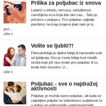
Prilika za poljubac iz snova
Leptirići u trbuhu, nervoza, uzbuđenost,
zamišljena srca koja lete oko vas... Tako je,
pričamo o poljupcu. Prvi poljubac najbolje
pamtimo; na kraju krajeva ipak nam je to
prvi…
više »
Volite se ljubiti?!
Filematofobija je rijetka fobija ili iracionalni srah
od ljubljenja. Ovo je česta fobija kod mladih
osoba koje još nisu imale prvi poljubac ili su
imale loše iskustvo. U…
više »
Poljubac - sve o najdražoj
aktivnosti
Poljubac je možda samo poljubac, ali kada se
zaljubljeni poljube na Valentinovo sudjelovat će
u jednoj od najbizarnijih i najdugovječnijih