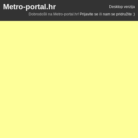
Metro-portal.hr
Desktop verzija
Dobrodošli na Metro-portal.hr!
Prijavite se
ili
nam se pridružite :)