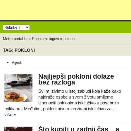
Metro-portal.hr
»
Popularni tagovi
»
pokloni
TAG: POKLONI
Vijesti
Najljepši pokloni dolaze
bez razloga
Svi mi živimo u istoj zabludi koja kaže kako
najdraže osobe u svom životu smijemo
iznenaditi poklonima isključivo u posebnim
prilikama. Međutim, pokloni nisu rezervirani isključivo za…
više »
Što kupiti u zadnji čas... a