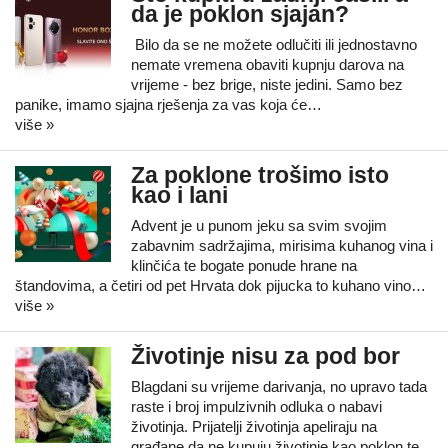
da je poklon sjajan?
Bilo da se ne možete odlučiti ili jednostavno
nemate vremena obaviti kupnju darova na
vrijeme - bez brige, niste jedini. Samo bez
panike, imamo sjajna rješenja za vas koja će…
više »
Za poklone trošimo isto
kao i lani
Advent je u punom jeku sa svim svojim
zabavnim sadržajima, mirisima kuhanog vina i
klinčića te bogate ponude hrane na
štandovima, a četiri od pet Hrvata dok pijucka to kuhano vino…
više »
Životinje nisu za pod bor
Blagdani su vrijeme darivanja, no upravo tada
raste i broj impulzivnih odluka o nabavi
životinja. Prijatelji životinja apeliraju na
građane da ne kupuju životinje kao poklon te