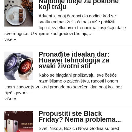
Najbolje ideje za poklone
koji traju
Advent je onaj čarobni dio godine kad se
svatko od nas želi još malo više približiti
toplini, svjetlucavim trenucima i osjećaju da je
sve moguće. U vrijeme kad gradovi blistaju,…
više »
Pronađite idealan dar:
Huawei tehnologija za
svaki životni stil
Kako se blagdani približavaju, sve češće
razmišljamo o zajedništvu, radosti i onom
tihom zadovoljstvu kad pronađemo savršeni dar, onaj koji bez
riječi govori:…
više »
Propustiti ste Black
Friday? Nema problema...
Sveti Nikola, Božić i Nova Godina su pred