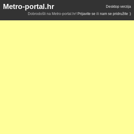
Metro-portal.hr
Desktop verzija
Dobrodošli na Metro-portal.hr!
Prijavite se
ili
nam se pridružite :)