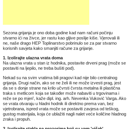
Sezona grijanja je ono doba godine kad nam računi počinju
stvarno ići na živce, jer rastu kao gljive poslije kiše. Vjerovali ili
ne, naše drago HEP Toplinarstvo pobrinulo se za par stvarno
korisnih savjeta kako smanjiti račune za grijanje.
1. Izolirajte ulazna vrata doma
Na ulazna vrata u stan iz hodnika, postavite drveni prag (može se
postaviti na ljepilo, ne treba bušiti pod).
Nekad su na svim vratima bili pragovi kad nije bilo centralnog
grijanja. Drugi način, ako se ne želi ili ne može izvesti prag, jest
da se s donje strane na krilo učvrsti čvrsta metalna ili plastična
traka s metlicom koja se također može nabaviti u trgovinama i
reže se po mjeri', kaže dipl. ing. arh. Nevenka Vuković Varga. Ako
se vrata otvaraju u hladni hodnik ili direktno prema van, bez
vjetrobrana, ispred vrata može se postaviti zavjesa od teškog,
gustog materijala, koja će ublažiti nagli nalet veće količine hladnog
zraka i propuh.
2. Izolirajte stakla na prozorima koji su vam 'višak'