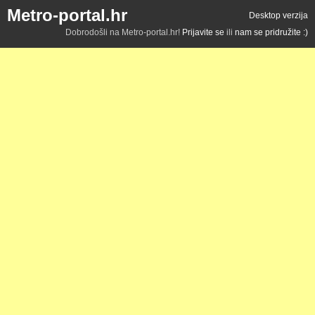
Metro-portal.hr
Desktop verzija
Dobrodošli na Metro-portal.hr!
Prijavite se
ili
nam se pridružite :)