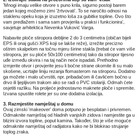
'Mnogi imaju velike otvore s puno krila, sigurno postoji barem
jedan kojeg možemo zimi 'žrtvovati'. To se naročito odnosi na
staklenu opeku koja je izuzetno loša za gubitke topline. Ovo što
vam predlažem i sama sam provjerila u praksi i funkcionira',
savjetuje arhitektica Nevenka Vuković Varga.
Nabavite ploče stiropora debljine 2 do 3 centimetra (običan bijeli
EPS ili onaj gušći XPS koji se lakše reže), izrežite precizno
oštrim skalpelom na točnu mjeru širine stakla (trebat će vam više
stiropora, jer su ploče 50x100 centimetra) tako da stiropor tijesno
uđe između okvira i na taj način neće ispadati. Prethodno
izmjerite otvor i provjerite jesu li bočne strane okomite ili su malo
skošene, ucrtajte liniju rezanja flomasterom na stiroporu. Dodatno
ga možete i malo učvrstiti, npr. pribadačom ili čavlićem bočno u
drvo ili ljepljivom trakom ako se radi o PVC stolariji. Odmah ćete
osjetiti razliku. Na proljeće jednostavno maknete ploče i spremite.
Izvana spustite rolete jer su one dodatna izolacija.
3. Razmjestite namještaj u domu
Ovaj zimski 'makeover' doma potpuno je besplatan i privremen.
Odmaknite namještaj od hladnih vanjskih zidova i namjestite ga u
blizini izvora topline, poput kamina. Također, što je više moguće
odmaknite namještaj od radijatora kako ne bi blokirao strujanje
toplog zraka.