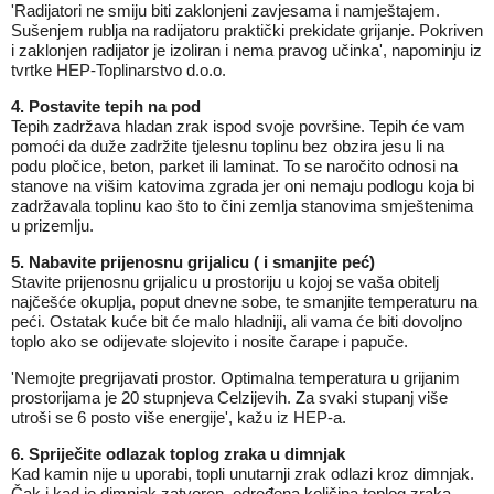
'Radijatori ne smiju biti zaklonjeni zavjesama i namještajem.
Sušenjem rublja na radijatoru praktički prekidate grijanje. Pokriven
i zaklonjen radijator je izoliran i nema pravog učinka', napominju iz
tvrtke HEP-Toplinarstvo d.o.o.
4. Postavite tepih na pod
Tepih zadržava hladan zrak ispod svoje površine. Tepih će vam
pomoći da duže zadržite tjelesnu toplinu bez obzira jesu li na
podu pločice, beton, parket ili laminat. To se naročito odnosi na
stanove na višim katovima zgrada jer oni nemaju podlogu koja bi
zadržavala toplinu kao što to čini zemlja stanovima smještenima
u prizemlju.
5. Nabavite prijenosnu grijalicu ( i smanjite peć)
Stavite prijenosnu grijalicu u prostoriju u kojoj se vaša obitelj
najčešće okuplja, poput dnevne sobe, te smanjite temperaturu na
peći. Ostatak kuće bit će malo hladniji, ali vama će biti dovoljno
toplo ako se odijevate slojevito i nosite čarape i papuče.
'Nemojte pregrijavati prostor. Optimalna temperatura u grijanim
prostorijama je 20 stupnjeva Celzijevih. Za svaki stupanj više
utroši se 6 posto više energije', kažu iz HEP-a.
6. Spriječite odlazak toplog zraka u dimnjak
Kad kamin nije u uporabi, topli unutarnji zrak odlazi kroz dimnjak.
Čak i kad je dimnjak zatvoren, određena količina toplog zraka