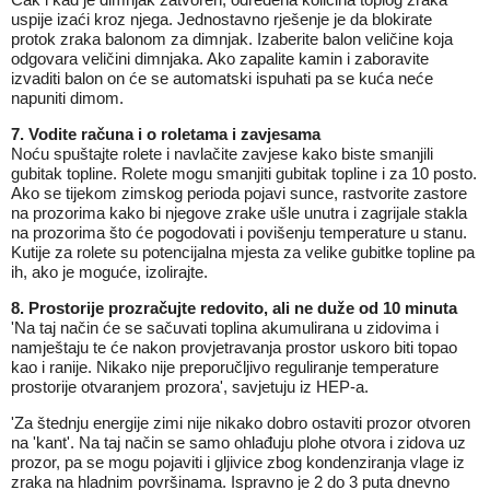
uspije izaći kroz njega. Jednostavno rješenje je da blokirate
protok zraka balonom za dimnjak. Izaberite balon veličine koja
odgovara veličini dimnjaka. Ako zapalite kamin i zaboravite
izvaditi balon on će se automatski ispuhati pa se kuća neće
napuniti dimom.
7. Vodite računa i o roletama i zavjesama
Noću spuštajte rolete i navlačite zavjese kako biste smanjili
gubitak topline. Rolete mogu smanjiti gubitak topline i za 10 posto.
Ako se tijekom zimskog perioda pojavi sunce, rastvorite zastore
na prozorima kako bi njegove zrake ušle unutra i zagrijale stakla
na prozorima što će pogodovati i povišenju temperature u stanu.
Kutije za rolete su potencijalna mjesta za velike gubitke topline pa
ih, ako je moguće, izolirajte.
8. Prostorije prozračujte redovito, ali ne duže od 10 minuta
'Na taj način će se sačuvati toplina akumulirana u zidovima i
namještaju te će nakon provjetravanja prostor uskoro biti topao
kao i ranije. Nikako nije preporučljivo reguliranje temperature
prostorije otvaranjem prozora', savjetuju iz HEP-a.
'Za štednju energije zimi nije nikako dobro ostaviti prozor otvoren
na 'kant'. Na taj način se samo ohlađuju plohe otvora i zidova uz
prozor, pa se mogu pojaviti i gljivice zbog kondenziranja vlage iz
zraka na hladnim površinama. Ispravno je 2 do 3 puta dnevno