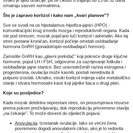
svako je tijelo drukčije, pa se ciklusi u trajanju od 25 do 32 dana
smatraju sasvim normalnima.
Što je zapravo kortizol i kako nam „kvari planove"?
Sve se svodi na os hipotalamus-hipofiza-jajnici (HPO) -
komunikacijski krug između mozga i reproduktivnih organa. Kada
ste pod stresom, mozak pojačano luči kortizol i adrenalin. Ako taj
stres postane kroničan, kortizol počinje ometati oslobađanje
hormona GnRH (gonadotropin-oslobađajući hormon).
Zamislite GnRH kao „glavni prekidač" koji pokreće druge ključne
hormone, poput LH i FSH, odgovorne za sazrijevanje folikula i
oslobađanje jajne stanice. Bez uravnoteženih razina estrogena i
progesterona, ovulacija može kasniti, postati neredovita ili
potpuno izostati. Ukratko, visoki kortizol mijenja vaše metaboličko
stanje i stvara hormonalni kaos koji jajnike baca u drugi plan.
Koje su posljedice?
Kada mozak detektira neprestani stres, on preusmjerava resurse
prema pukom preživljavanju, dok reprodukciju privremeno stavlja
„na čekanje". To može dovesti do sljedećih pojava:
Anovulacija
: Izostanak ovulacije. Iako se većini žena
povremeno dogodi anovulatorni ciklus, ako je to redovita