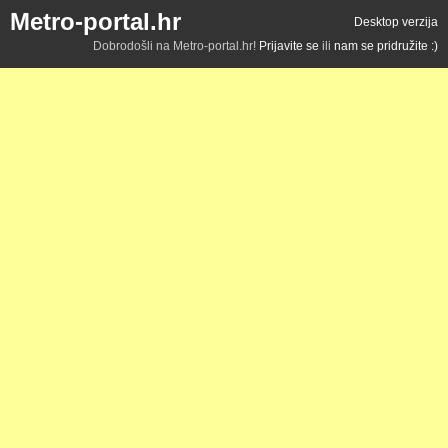
Metro-portal.hr
Desktop verzija
Dobrodošli na Metro-portal.hr!
Prijavite se
ili
nam se pridružite :)