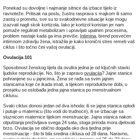
Ponekad su dovoljne i najmanje sitnice da izbace tijelo iz
ravnoteže. Pritisak na poslu, žustra rasprava s majkom ili samo
zastoj u prometu, sve su to svakodnevne situacije koje mogu
izazvati nagli skok kortizola. Iako je kortizol koristan jer nam
pomaže regulirati metabolizam i upravljati upalnim procesima,
problem nastaje kada ga ima previše.
Intimina
, brend posvećen
intimnom zdravlju žena, istražila je kako kronični stres remeti vaš
ciklus i što točno čini vašoj ovulaciji.
Ovulacija 101
Sposobnost ženskog tijela da ovulira jedna je od ključnih stavki
ljudske reprodukcije. No, što je zapravo
ovulacija
? Jajne stanice
pohranjene su u jajnicima. Žena se rađa sa svim jajnim
stanicama koje će ikada imati, a tijekom reproduktivne dobi, u
prosjeku se oslobađa jedna jajna stanica po menstrualnom
ciklusu.
Svaki ciklus donosi jedan od dva ishoda: ili se jajna stanica oplodi
i putuje u maternicu (što vodi do trudnoće), ili se izbacuje sa
sluznicom maternice tijekom menstruacije. Jajna stanica nakon
otpuštanja preživljava svega 24 sata, stoga priroda mora djelovati
brzo. Ovulacija se obično događa oko dva tjedna prije
menstruacije - što bi bila sredina ciklusa od 28 dana. Naravno,