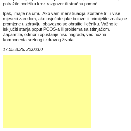
potražite podršku kroz razgovor ili stručnu pomoć.
Ipak, imajte na umu: Ako vam menstruacija izostane tri ili više
mjeseci zaredom, ako osjećate jake bolove ili primijetite značajne
promjene u zdravlju, obavezno se obratite liječniku. Važno je
isključiti stanja poput PCOS-a ili problema sa štitnjačom.
Zapamtite, odmor i opuštanje nisu nagrada, već nužna
komponenta sretnog i zdravog života.
17.05.2026. 20:00:00