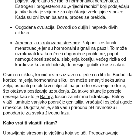
pojava, vjerojatno se radi o hormonalnoj neravnoteži.
Estrogen i progesteron su „vrijedni radnici" koji podsjećaju
jajnike kada je vrijeme za otpuštanje zrele jajne stanice.
Kada su oni izvan balansa, proces se prekida.
Odgođena ovulacija: Dovodi do duljih i nepredvidivih
ciklusa.
Amenoreja uzrokovana stresom
: Potpuni izostanak
menstruacije jer su hormonalni signali na pauzi. To može
uzrokovati kratkoročne i dugoročne probleme, poput
nemogućnosti začeća, slabljenja kostiju, većeg rizika od
kardiovaskularnih bolesti, depresije, gubitka kose i akni.
Osim na ciklus, kronični stres izravno utječe i na libido. Budući da
kortizol mijenja hormonalnu sliku, on može smanjiti seksualnu
želju, usporiti protok krvi i utjecati na prirodno vlaženje rodnice,
što otežava postizanje uzbuđenja. Za takve situacije postoje
rješenja kao što je
Balmy
, losion za intimnu hidrataciju. Balmy
vlaži i umiruje vanjsko područje genitalija, vraćajući osjećaj ugode
i mekoće. Dugotrajan je, štiti vašu prirodnu pH ravnotežu i
pogodan je za svaku životnu fazu.
Kako vratiti vlastiti ritam?
Upravljanje stresom je vještina koja se uči. Prepoznavanje