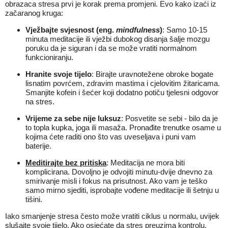
obrazaca stresa prvi je korak prema promjeni. Evo kako izaći iz
začaranog kruga:
Vježbajte svjesnost (eng.
mindfulness
)
: Samo 10-15
minuta meditacije ili vježbi dubokog disanja šalje mozgu
poruku da je siguran i da se može vratiti normalnom
funkcioniranju.
Hranite svoje tijelo
: Birajte uravnotežene obroke bogate
lisnatim povrćem, zdravim mastima i cjelovitim žitaricama.
Smanjite kofein i šećer koji dodatno potiču tjelesni odgovor
na stres.
Vrijeme za sebe nije luksuz
: Posvetite se sebi - bilo da je
to topla kupka, joga ili masaža. Pronađite trenutke osame u
kojima ćete raditi ono što vas uveseljava i puni vam
baterije.
Meditirajte bez pritiska
: Meditacija ne mora biti
komplicirana. Dovoljno je odvojiti minutu-dvije dnevno za
smirivanje misli i fokus na prisutnost. Ako vam je teško
samo mirno sjediti, isprobajte vođene meditacije ili šetnju u
tišini.
Iako smanjenje stresa često može vratiti ciklus u normalu, uvijek
slušajte svoje tijelo. Ako osjećate da stres preuzima kontrolu,