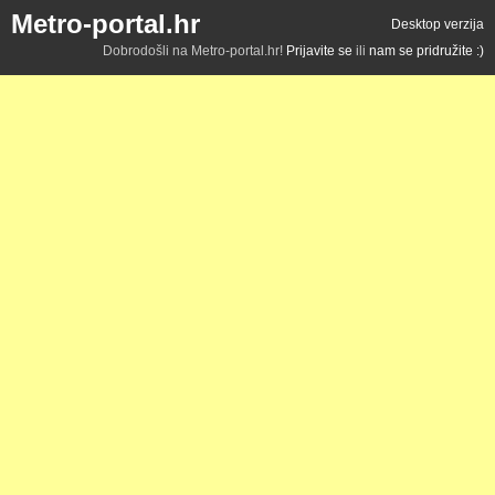
Metro-portal.hr
Desktop verzija
Dobrodošli na Metro-portal.hr!
Prijavite se
ili
nam se pridružite :)