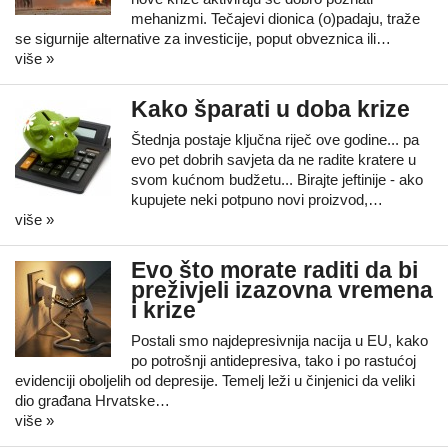
mehanizmi. Tečajevi dionica (o)padaju, traže
se sigurnije alternative za investicije, poput obveznica ili…
više »
Kako šparati u doba krize
Štednja postaje ključna riječ ove godine... pa
evo pet dobrih savjeta da ne radite kratere u
svom kućnom budžetu... Birajte jeftinije - ako
kupujete neki potpuno novi proizvod,…
više »
Evo što morate raditi da bi
preživjeli izazovna vremena
i krize
Postali smo najdepresivnija nacija u EU, kako
po potrošnji antidepresiva, tako i po rastućoj
evidenciji oboljelih od depresije. Temelj leži u činjenici da veliki
dio građana Hrvatske…
više »