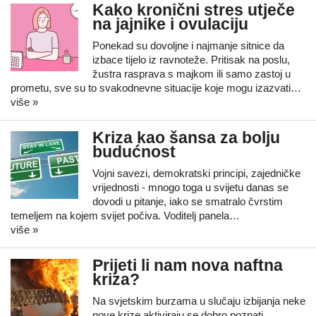
Kako kronični stres utječe
na jajnike i ovulaciju
Ponekad su dovoljne i najmanje sitnice da
izbace tijelo iz ravnoteže. Pritisak na poslu,
žustra rasprava s majkom ili samo zastoj u
prometu, sve su to svakodnevne situacije koje mogu izazvati…
više »
Kriza kao šansa za bolju
budućnost
Vojni savezi, demokratski principi, zajedničke
vrijednosti - mnogo toga u svijetu danas se
dovodi u pitanje, iako se smatralo čvrstim
temeljem na kojem svijet počiva. Voditelj panela…
više »
Prijeti li nam nova naftna
kriza?
Na svjetskim burzama u slučaju izbijanja neke
nove krize aktiviraju se dobro poznati