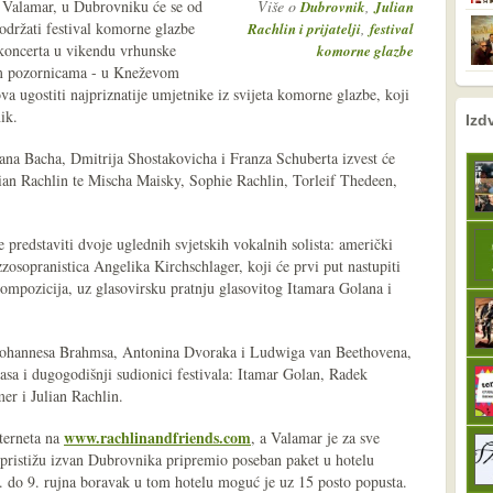
e Valamar, u Dubrovniku će se od
Više o
,
Dubrovnik
Julian
održati festival komorne glazbe
,
Rachlin i prijatelji
festival
i koncerta u vikendu vrhunske
komorne glazbe
im pozornicama - u Kneževom
ova ugostiti najpriznatije umjetnike iz svijeta komorne glazbe, koji
nema prethodne s
sljedeće
ik.
Izd
iana Bacha, Dmitrija Shostakovicha i Franza Schuberta izvest će
ulian Rachlin te Mischa Maisky, Sophie Rachlin, Torleif Thedeen,
 predstaviti dvoje uglednih svjetskih vokalnih solista: američki
osopranistica Angelika Kirchschlager, koji će prvi put nastupiti
kompozicija, uz glasovirsku pratnju glasovitog Itamara Golana i
 Johannesa Brahmsa, Antonina Dvoraka i Ludwiga van Beethovena,
glasa i dugogodišnji sudionici festivala: Itamar Golan, Radek
r i Julian Rachlin.
www.rachlinandfriends.com
nterneta na
, a Valamar je za sve
ji pristižu izvan Dubrovnika pripremio poseban paket u hotelu
 do 9. rujna boravak u tom hotelu moguć je uz 15 posto popusta.