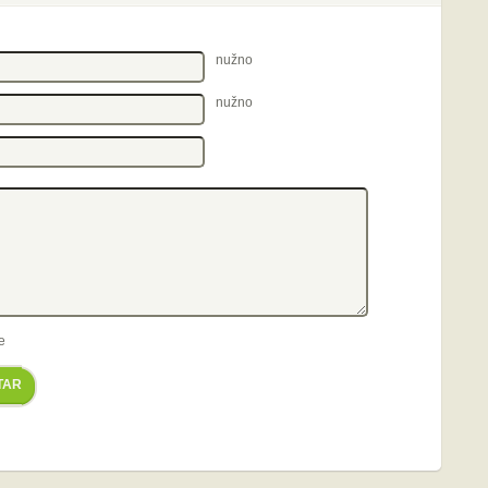
nužno
nužno
e
TAR