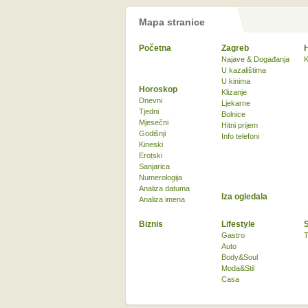
Mapa stranice
Početna
Zagreb
Najave & Događanja
K
U kazalištima
U kinima
Horoskop
Klizanje
Dnevni
Ljekarne
Tjedni
Bolnice
Mjesečni
Hitni prijem
Godišnji
Info telefoni
Kineski
Erotski
Sanjarica
Numerologija
Analiza datuma
Iza ogledala
Analiza imena
Biznis
Lifestyle
Gastro
T
Auto
Body&Soul
Moda&Stil
Casa