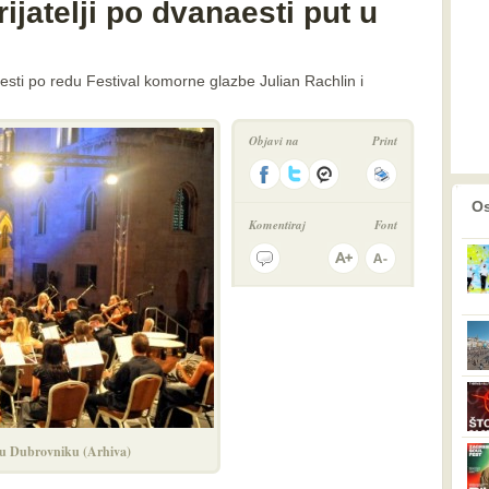
rijatelji po dvanaesti put u
esti po redu Festival komorne glazbe Julian Rachlin i
Objavi na
Print
prethodno
2
Os
Komentiraj
Font
 u Dubrovniku (Arhiva)