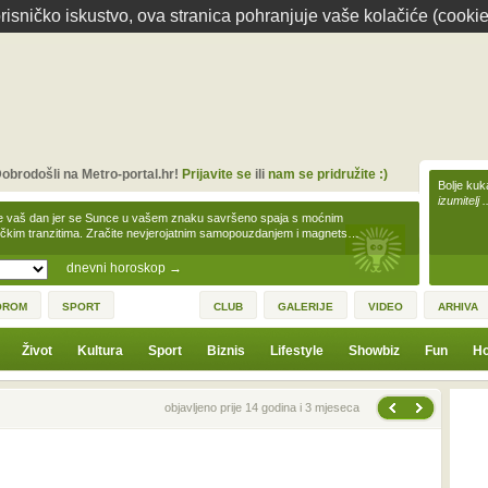
isničko iskustvo, ova stranica pohranjuje vaše kolačiće (cookie
obrodošli na Metro-portal.hr!
Prijavite se
ili
nam se pridružite :)
Bolje kuk
izumitelj 
e vaš dan jer se Sunce u vašem znaku savršeno spaja s moćnim
čkim tranzitima. Zračite nevjerojatnim samopouzdanjem i magnets…
dnevni horoskop
→
OROM
SPORT
CLUB
GALERIJE
VIDEO
ARHIVA
Život
Kultura
Sport
Biznis
Lifestyle
Showbiz
Fun
Ho
Sljedeća vijest
Prethodna vijest
objavljeno prije 14 godina i 3 mjeseca