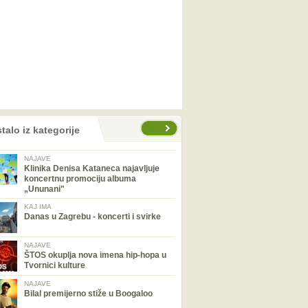
talo iz kategorije
NAJAVE
Klinika Denisa Kataneca najavljuje
koncertnu promociju albuma
„Ununani"
KAJ IMA
Danas u Zagrebu - koncerti i svirke
NAJAVE
ŠTOS okuplja nova imena hip-hopa u
Tvornici kulture
NAJAVE
Bilal premijerno stiže u Boogaloo