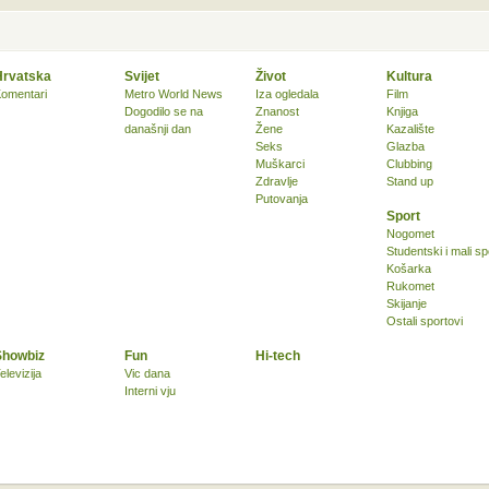
Hrvatska
Svijet
Život
Kultura
omentari
Metro World News
Iza ogledala
Film
Dogodilo se na
Znanost
Knjiga
današnji dan
Žene
Kazalište
Seks
Glazba
Muškarci
Clubbing
Zdravlje
Stand up
Putovanja
Sport
Nogomet
Studentski i mali sp
Košarka
Rukomet
Skijanje
Ostali sportovi
Showbiz
Fun
Hi-tech
elevizija
Vic dana
Interni vju