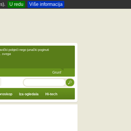
s).
U redu
Više informacija
avički pobjeći nego junački poginuti
... svega
Grunf
TRAŽI
roskop
Iza ogledala
Hi-tech