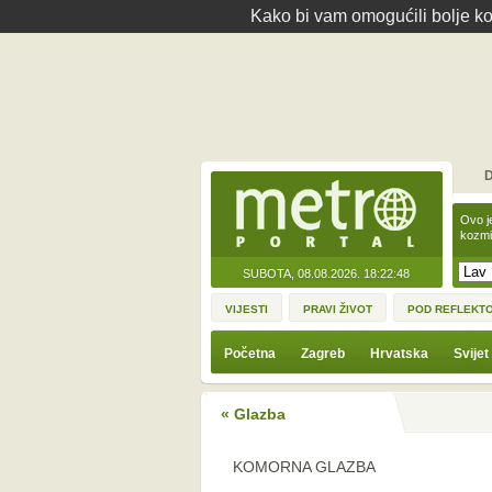
Kako bi vam omogućili bolje kor
D
Ovo j
kozmi
SUBOTA, 08.08.2026.
18:22:48
VIJESTI
PRAVI ŽIVOT
POD REFLEKT
Početna
Zagreb
Hrvatska
Svijet
« Glazba
KOMORNA GLAZBA