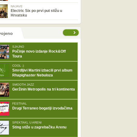
NAJAVE
Electric Six po prvi put stižu u
Hrvatsku
tranice
vojeno
SJAJNO
Počinje novo izdanje Rock&Off
Toura
COOL ;)
Smrdljivi Martini izbacili prvi album
Rhapighaster Nebuloza
SMOOTH JAZZ
Geržinin Metropolis na tri kontinenta
FESTIVAL
Drugi Terraneo bogatiji izvođačima
SPEKTAKL U ARENI
Sting stiže u zagrebačku Arenu