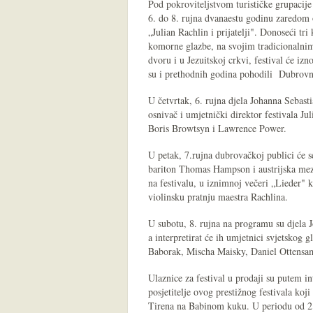
Pod pokroviteljstvom turističke grupacij
6. do 8. rujna dvanaestu godinu zaredom 
„Julian Rachlin i prijatelji". Donoseći tr
komorne glazbe, na svojim tradicionaln
dvoru i u Jezuitskoj crkvi, festival će izn
su i prethodnih godina pohodili Dubrovn
U četvrtak, 6. rujna djela Johanna Sebast
osnivač i umjetnički direktor festivala J
Boris Browtsyn i Lawrence Power.
U petak, 7.rujna dubrovačkoj publici će se
bariton Thomas Hampson i austrijska mezz
na festivalu, u iznimnoj večeri „Lieder" 
violinsku pratnju maestra Rachlina.
U subotu, 8. rujna na programu su djela
a interpretirat će ih umjetnici svjetskog 
Baborak, Mischa Maisky, Daniel Ottensame
Ulaznice za festival u prodaji su putem i
posjetitelje ovog prestižnog festivala ko
Tirena na Babinom kuku. U periodu od 2.