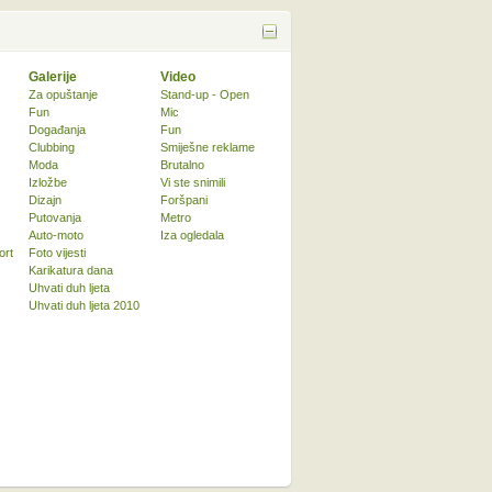
Galerije
Video
Za opuštanje
Stand-up - Open
Fun
Mic
Događanja
Fun
Clubbing
Smiješne reklame
Moda
Brutalno
Izložbe
Vi ste snimili
Dizajn
Foršpani
Putovanja
Metro
Auto-moto
Iza ogledala
ort
Foto vijesti
Karikatura dana
Uhvati duh ljeta
Uhvati duh ljeta 2010