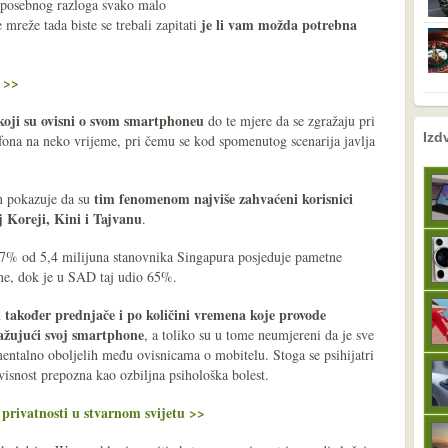
g posebnog razloga svako malo
je li vam možda potrebna
mreže tada biste se trebali zapitati
i >>
koji su ovisni o svom smartphoneu
do te mjere da se zgražaju pri
nema prethodne s
sljedeće
Izd
fona na neko vrijeme, pri čemu se kod spomenutog scenarija javlja
tim fenomenom najviše zahvaćeni korisnici
en pokazuje da su
 Koreji, Kini i Tajvanu
.
7% od 5,4 milijuna stanovnika Singapura posjeduje pametne
one, dok je u SAD taj udio 65%.
i također prednjače i po količini vremena koje provode
ažujući svoj smartphone
, a toliko su u tome neumjereni da je sve
mentalno oboljelih među ovisnicama o mobitelu. Stoga se psihijatri
isnost prepozna kao ozbiljna psihološka bolest.
 privatnosti u stvarnom svijetu >>