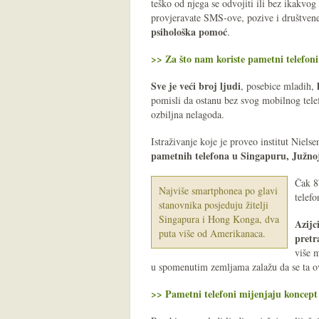
teško od njega se odvojiti ili bez ikakvo
provjeravate SMS-ove, pozive i društvene 
psihološka pomoć
.
>> Za što nam koriste pametni telefon
Sve je veći broj ljudi
, posebice mladih,
pomisli da ostanu bez svog mobilnog tele
ozbiljna nelagoda.
Istraživanje koje je proveo institut Niels
pametnih telefona u Singapuru, Južnoj
Čak 8
Najviše smartphonea po glavi
telef
stanovnika posjeduju žitelji
Singapura i Hong Konga, dva
Azijc
puta više od Amerikanaca.
pretr
više 
u spomenutim zemljama zalažu da se ta ov
>> Pametni telefoni mijenjaju koncept