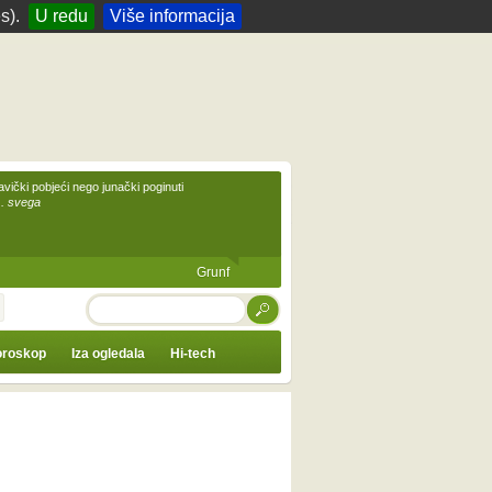
s).
U redu
Više informacija
avički pobjeći nego junački poginuti
... svega
Grunf
TRAŽI
roskop
Iza ogledala
Hi-tech