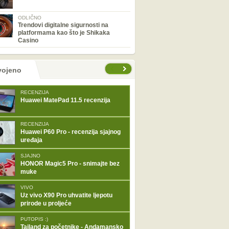
ODLIČNO
Trendovi digitalne sigurnosti na
platformama kao što je Shikaka
Casino
tranice
vojeno
RECENZIJA
Huawei MatePad 11.5 recenzija
RECENZIJA
Huawei P60 Pro - recenzija sjajnog
uređaja
SJAJNO
HONOR Magic5 Pro - snimajte bez
muke
VIVO
Uz vivo X90 Pro uhvatite ljepotu
prirode u proljeće
PUTOPIS :)
Tajland za početnike - Andamansko