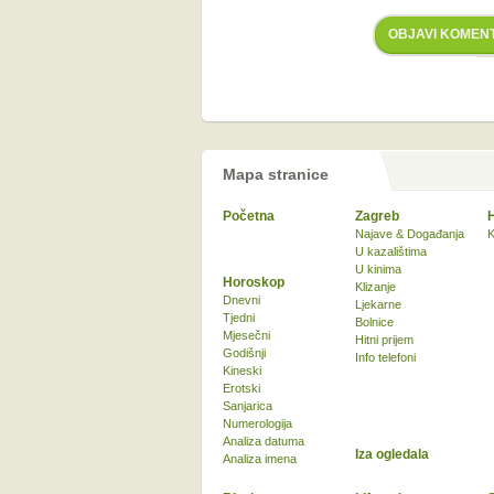
OBJAVI KOMEN
Mapa stranice
Početna
Zagreb
Najave & Događanja
K
U kazalištima
U kinima
Horoskop
Klizanje
Dnevni
Ljekarne
Tjedni
Bolnice
Mjesečni
Hitni prijem
Godišnji
Info telefoni
Kineski
Erotski
Sanjarica
Numerologija
Analiza datuma
Iza ogledala
Analiza imena