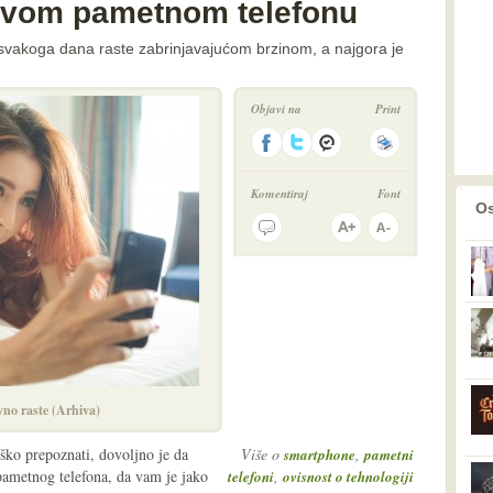
o svom pametnom telefonu
svakoga dana raste zabrinjavajućom brzinom, a najgora je
Objavi na
Print
Komentiraj
Font
prethodno
2
Os
no raste (Arhiva)
eško prepoznati, dovoljno je da
Više o
,
smartphone
pametni
 pametnog telefona, da vam je jako
,
telefoni
ovisnost o tehnologiji