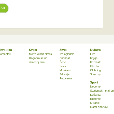
TAR
Hrvatska
Svijet
Život
Kultura
omentari
Metro World News
Iza ogledala
Film
Dogodilo se na
Znanost
Knjiga
današnji dan
Žene
Kazalište
Seks
Glazba
Muškarci
Clubbing
Zdravlje
Stand up
Putovanja
Sport
Nogomet
Studentski i mali sp
Košarka
Rukomet
Skijanje
Ostali sportovi