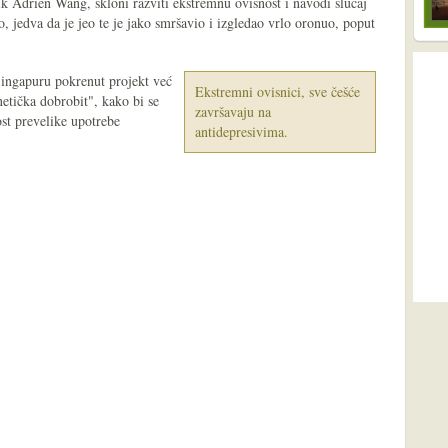
nik Adrien Wang, skloni razviti ekstremnu ovisnost i navodi slučaj
ao, jedva da je jeo te je jako smršavio i izgledao vrlo oronuo, poput
Singapuru pokrenut projekt već
Ekstremni ovisnici, sve češće
tička dobrobit", kako bi se
završavaju na
st prevelike upotrebe
antidepresivima.