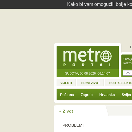
Kako bi vam omogućili bolje kor
D
Ovo j
kozmi
SUBOTA, 08.08.2026.
06:14:07
VIJESTI
PRAVI ŽIVOT
POD REFLEKT
Početna
Zagreb
Hrvatska
Svijet
« Život
PROBLEMI