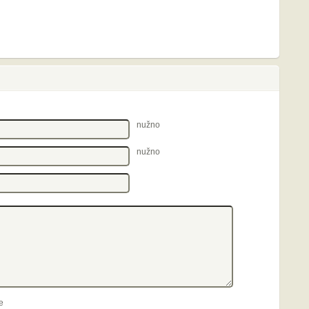
nužno
nužno
e