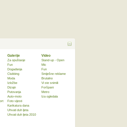
Galerije
Video
Za opuštanje
Stand-up - Open
Fun
Mic
Događanja
Fun
Clubbing
Smiješne reklame
Moda
Brutalno
Izložbe
Vi ste snimili
Dizajn
Foršpani
Putovanja
Metro
Auto-moto
Iza ogledala
ort
Foto vijesti
Karikatura dana
Uhvati duh ljeta
Uhvati duh ljeta 2010