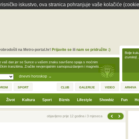
isničko iskustvo, ova stranica pohranjuje vaše kolačiće (cookie
obrodošli na Metro-portal.hr!
Prijavite se
ili
nam se pridružite :)
Bolje kuk
izumitelj 
e vaš dan jer se Sunce u vašem znaku savršeno spaja s moćnim
čkim tranzitima. Zračite nevjerojatnim samopouzdanjem i magnets…
dnevni horoskop
→
OROM
SPORT
CLUB
GALERIJE
VIDEO
ARHIVA
Život
Kultura
Sport
Biznis
Lifestyle
Showbiz
Fun
Ho
Sljedeća vijest
Prethodna vijest
objavljeno prije 12 godina i 3 mjeseca