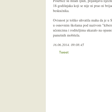
Posebice su mladi ljudi, pojašnjava liječ
18-godišnjaka koji se nije ni prao ni brij
beskućnika.
Ovisnost je toliko uhvatila maha da je u 
u osnovnim školama pod nazivom "kiberne
učenicima i roditeljima ukazalo na opasno
pametnih mobitela.
16.06.2014. 09:08:45
Tweet