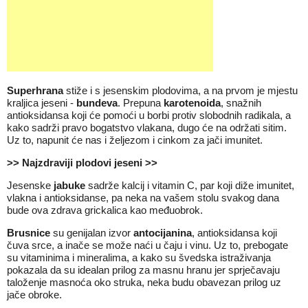
Superhrana
stiže i s jesenskim plodovima, a na prvom je mjestu
kraljica jeseni -
bundeva
. Prepuna
karotenoida
, snažnih
antioksidansa koji će pomoći u borbi protiv slobodnih radikala, a
kako sadrži pravo bogatstvo vlakana, dugo će na održati sitim.
Uz to, napunit će nas i željezom i cinkom za jači imunitet.
>> Najzdraviji plodovi jeseni >>
Jesenske
jabuke
sadrže kalcij i vitamin C, par koji diže imunitet,
vlakna i antioksidanse, pa neka na vašem stolu svakog dana
bude ova zdrava grickalica kao međuobrok.
Brusnice
su genijalan izvor
antocijanina
, antioksidansa koji
čuva srce, a inače se može naći u čaju i vinu. Uz to, prebogate
su vitaminima i mineralima, a kako su švedska istraživanja
pokazala da su idealan prilog za masnu hranu jer sprječavaju
taloženje masnoća oko struka, neka budu obavezan prilog uz
jače obroke.