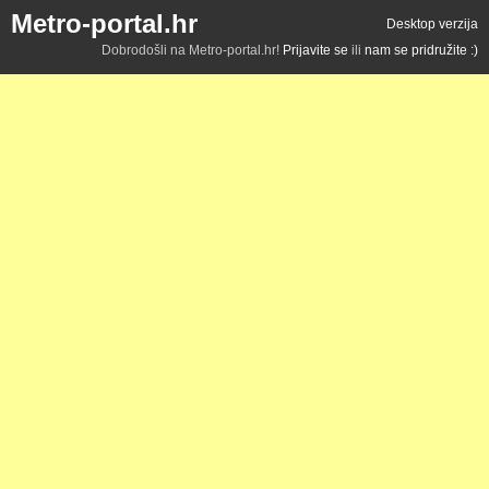
Metro-portal.hr
Desktop verzija
Dobrodošli na Metro-portal.hr!
Prijavite se
ili
nam se pridružite :)