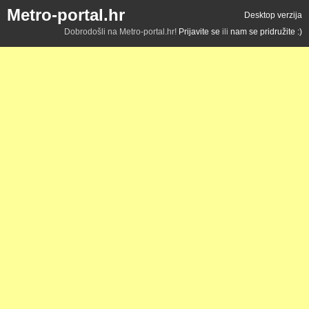
Metro-portal.hr
Desktop verzija
Dobrodošli na Metro-portal.hr!
Prijavite se
ili
nam se pridružite :)