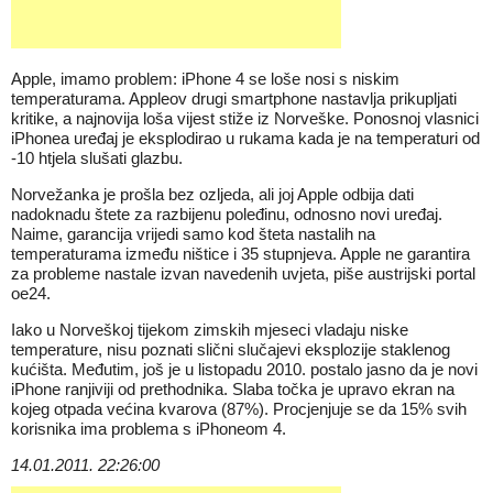
Apple, imamo problem: iPhone 4 se loše nosi s niskim
temperaturama. Appleov drugi smartphone nastavlja prikupljati
kritike, a najnovija loša vijest stiže iz Norveške. Ponosnoj vlasnici
iPhonea uređaj je eksplodirao u rukama kada je na temperaturi od
-10 htjela slušati glazbu.
Norvežanka je prošla bez ozljeda, ali joj Apple odbija dati
nadoknadu štete za razbijenu poleđinu, odnosno novi uređaj.
Naime, garancija vrijedi samo kod šteta nastalih na
temperaturama između ništice i 35 stupnjeva. Apple ne garantira
za probleme nastale izvan navedenih uvjeta, piše austrijski portal
oe24.
Iako u Norveškoj tijekom zimskih mjeseci vladaju niske
temperature, nisu poznati slični slučajevi eksplozije staklenog
kućišta. Međutim, još je u listopadu 2010. postalo jasno da je novi
iPhone ranjiviji od prethodnika. Slaba točka je upravo ekran na
kojeg otpada većina kvarova (87%). Procjenjuje se da 15% svih
korisnika ima problema s iPhoneom 4.
14.01.2011. 22:26:00