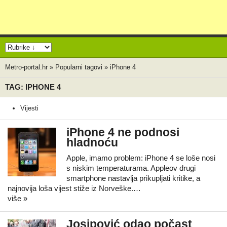
Metro-portal.hr
»
Popularni tagovi
»
iPhone 4
TAG: IPHONE 4
Vijesti
iPhone 4 ne podnosi
hladnoću
Apple, imamo problem: iPhone 4 se loše nosi
s niskim temperaturama. Appleov drugi
smartphone nastavlja prikupljati kritike, a
najnovija loša vijest stiže iz Norveške.…
više »
Josipović odao počast