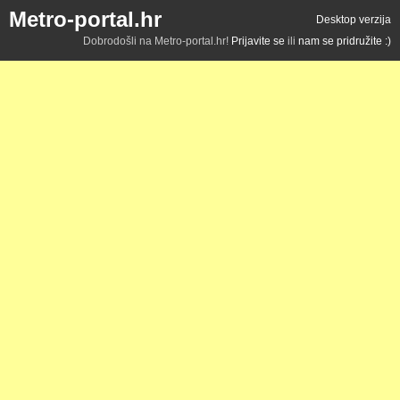
Metro-portal.hr
Desktop verzija
Dobrodošli na Metro-portal.hr!
Prijavite se
ili
nam se pridružite :)