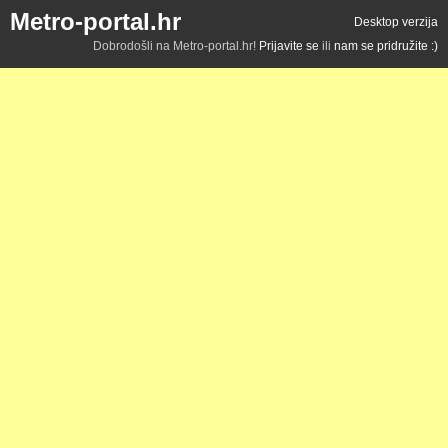
Metro-portal.hr
Desktop verzija
Dobrodošli na Metro-portal.hr!
Prijavite se
ili
nam se pridružite :)