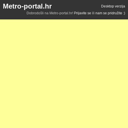
Metro-portal.hr
Desktop verzija
Dobrodošli na Metro-portal.hr!
Prijavite se
ili
nam se pridružite :)