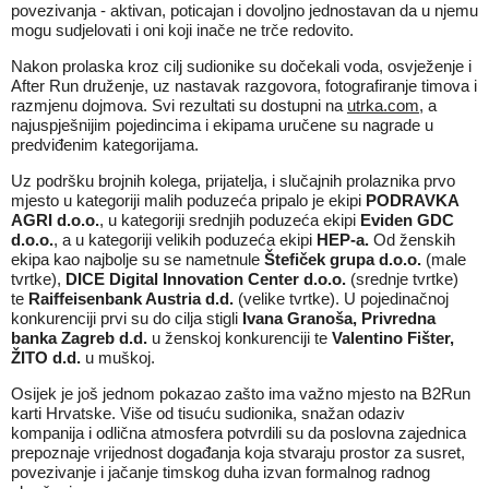
povezivanja - aktivan, poticajan i dovoljno jednostavan da u njemu
mogu sudjelovati i oni koji inače ne trče redovito.
Nakon prolaska kroz cilj sudionike su dočekali voda, osvježenje i
After Run druženje, uz nastavak razgovora, fotografiranje timova i
razmjenu dojmova. Svi rezultati su dostupni na
utrka.com
, a
najuspješnijim pojedincima i ekipama uručene su nagrade u
predviđenim kategorijama.
Uz podršku brojnih kolega, prijatelja, i slučajnih prolaznika prvo
mjesto u kategoriji malih poduzeća pripalo je ekipi
PODRAVKA
AGRI d.o.o.
, u kategoriji srednjih poduzeća ekipi
Eviden GDC
d.o.o.
, a u kategoriji velikih poduzeća ekipi
HEP-a.
Od ženskih
ekipa kao najbolje su se nametnule
Štefiček grupa d.o.o.
(male
tvrtke),
DICE Digital Innovation Center d.o.o.
(srednje tvrtke)
te
Raiffeisenbank Austria d.d.
(velike tvrtke). U pojedinačnoj
konkurenciji prvi su do cilja stigli
Ivana Granoša, Privredna
banka Zagreb d.d.
u ženskoj konkurenciji te
Valentino Fišter,
ŽITO d.d.
u muškoj.
Osijek je još jednom pokazao zašto ima važno mjesto na B2Run
karti Hrvatske. Više od tisuću sudionika, snažan odaziv
kompanija i odlična atmosfera potvrdili su da poslovna zajednica
prepoznaje vrijednost događanja koja stvaraju prostor za susret,
povezivanje i jačanje timskog duha izvan formalnog radnog