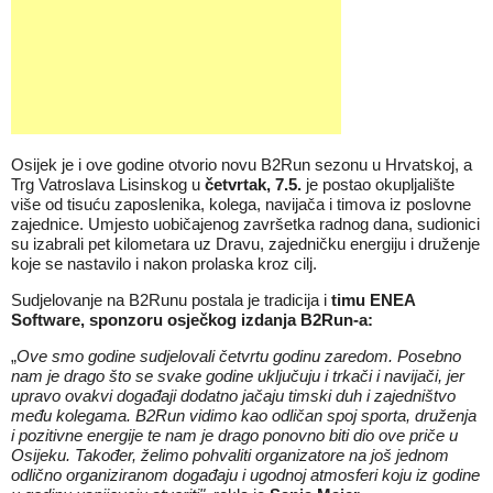
Osijek je i ove godine otvorio novu B2Run sezonu u Hrvatskoj, a
Trg Vatroslava Lisinskog u
četvrtak, 7.5.
je postao okupljalište
više od tisuću zaposlenika, kolega, navijača i timova iz poslovne
zajednice. Umjesto uobičajenog završetka radnog dana, sudionici
su izabrali pet kilometara uz Dravu, zajedničku energiju i druženje
koje se nastavilo i nakon prolaska kroz cilj.
Sudjelovanje na B2Runu postala je tradicija i
timu ENEA
Software, sponzoru osječkog izdanja B2Run-a:
„
Ove smo godine sudjelovali četvrtu godinu zaredom. Posebno
nam je drago što se svake godine uključuju i trkači i navijači, jer
upravo ovakvi događaji dodatno jačaju timski duh i zajedništvo
među kolegama. B2Run vidimo kao odličan spoj sporta, druženja
i pozitivne energije te nam je drago ponovno biti dio ove priče u
Osijeku. Također, želimo pohvaliti organizatore na još jednom
odlično organiziranom događaju i ugodnoj atmosferi koju iz godine