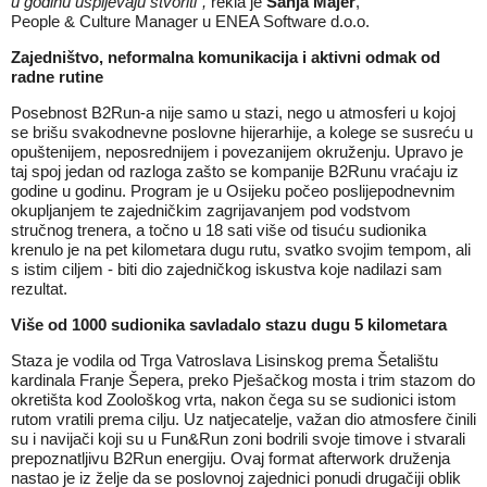
u godinu uspijevaju stvoriti",
rekla je
Sanja Majer
,
People & Culture Manager u ENEA Software d.o.o.
Zajedništvo, neformalna komunikacija i aktivni odmak od
radne rutine
Posebnost B2Run-a nije samo u stazi, nego u atmosferi u kojoj
se brišu svakodnevne poslovne hijerarhije, a kolege se susreću u
opuštenijem, neposrednijem i povezanijem okruženju. Upravo je
taj spoj jedan od razloga zašto se kompanije B2Runu vraćaju iz
godine u godinu. Program je u Osijeku počeo poslijepodnevnim
okupljanjem te zajedničkim zagrijavanjem pod vodstvom
stručnog trenera, a točno u 18 sati više od tisuću sudionika
krenulo je na pet kilometara dugu rutu, svatko svojim tempom, ali
s istim ciljem - biti dio zajedničkog iskustva koje nadilazi sam
rezultat.
Više od 1000 sudionika savladalo stazu dugu 5 kilometara
Staza je vodila od Trga Vatroslava Lisinskog prema Šetalištu
kardinala Franje Šepera, preko Pješačkog mosta i trim stazom do
okretišta kod Zoološkog vrta, nakon čega su se sudionici istom
rutom vratili prema cilju. Uz natjecatelje, važan dio atmosfere činili
su i navijači koji su u Fun&Run zoni bodrili svoje timove i stvarali
prepoznatljivu B2Run energiju. Ovaj format afterwork druženja
nastao je iz želje da se poslovnoj zajednici ponudi drugačiji oblik