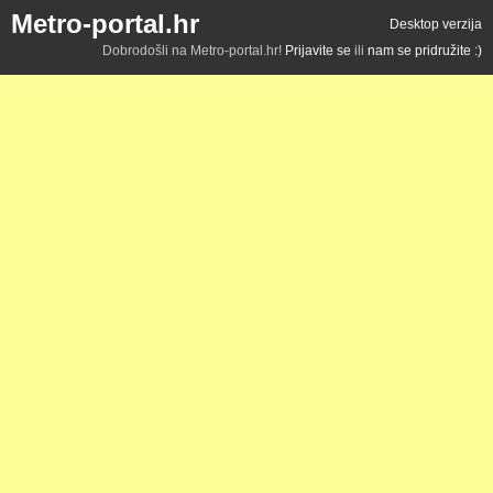
Metro-portal.hr
Desktop verzija
Dobrodošli na Metro-portal.hr!
Prijavite se
ili
nam se pridružite :)