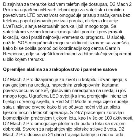
Dizajniran za trenutke kad vam telefon nije dostupan, D2 Mach 2
Pro ima ugrađenu inReach tehnologiju za satelitsku i mobilnu
povezivost. LTE povezivost omogućuje pristup značajkama bez
telefona poput glasovnih poziva i poruka, dijeljenja lokacije
LiveTrack, slanja tekstualnih poruka i još mnogo toga. Sa
satelitskom vezom korisnici mogu slati poruke i provjeravati
lokaciju, kao i pratiti najnoviju vremensku prognozu. U slučaju
nužde, SOS mogućnosti mogu se aktivirati izravno sa zapešća
kako bi se dobila pomoć od koordinacijskog centra Garmin
Response, gdje su vješti koordinatori za hitne slučajeve spremni
u bilo kojem trenutku.
Opremljen alatima za zrakoplovstvo i pametne satove
D2 Mach 2 Pro dizajniran je za život i u kokpitu i izvan njega, s
navigacijom na uređaju, naprednim zrakoplovnim kartama,
2
povezivošću avionike
, glasovnim naredbama na uređaju i još
mnogo toga. Ugrađena LED svjetiljka ima promjenjivi intenzitet
bijelog i crvenog svjetla, a Red Shift Mode mijenja cijelo sučelje
sata u nijanse crvene kako bi se očuvao noćni vid za pilota
tijekom noćnih letačkih operacija. S 24/7 praćenjem zdravlja i
biometrijskim praćenjem tijekom leta, kao i više od 100 aktivnosti,
D2 Mach 2 Pro omogućuje pilotima da budu u toku sa svojom
dobrobiti. Stvoren za najzahtjevnije pilotske stilove života, D2
Mach 2 Pro dobiva do 24 dana trajanja baterije u načinu rada