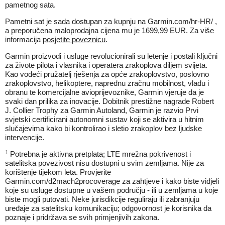
pametnog sata.
Pametni sat je sada dostupan za kupnju na Garmin.com/hr-HR/ ,
a preporučena maloprodajna cijena mu je 1699,99 EUR. Za više
informacija
posjetite poveznicu
.
Garmin proizvodi i usluge revolucionirali su letenje i postali ključni
za živote pilota i vlasnika i operatera zrakoplova diljem svijeta.
Kao vodeći pružatelj rješenja za opće zrakoplovstvo, poslovno
zrakoplovstvo, helikoptere, naprednu zračnu mobilnost, vladu i
obranu te komercijalne avioprijevoznike, Garmin vjeruje da je
svaki dan prilika za inovacije. Dobitnik prestižne nagrade Robert
J. Collier Trophy za Garmin Autoland, Garmin je razvio Prvi
svjetski certificirani autonomni sustav koji se aktivira u hitnim
slučajevima kako bi kontrolirao i sletio zrakoplov bez ljudske
intervencije.
1
Potrebna je aktivna pretplata; LTE mrežna pokrivenost i
satelitska povezivost nisu dostupni u svim zemljama. Nije za
korištenje tijekom leta. Provjerite
Garmin.com/d2mach2procoverage za zahtjeve i kako biste vidjeli
koje su usluge dostupne u vašem području - ili u zemljama u koje
biste mogli putovati. Neke jurisdikcije reguliraju ili zabranjuju
uređaje za satelitsku komunikaciju; odgovornost je korisnika da
poznaje i pridržava se svih primjenjivih zakona.