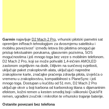
Garmin
najavljuje
D2 Mach 2 Pro
, vrhunski pilotski pametni sat
opremljen inReach tehnologijom za dvosmjernu satelitsku i
1
mobilnu povezivost
između letova što pilotima omogućuje
pristup tekstualnim porukama, glasovnim pozivima, SOS
mogućnostima i još mnogo toga bez veze s mobilnim telefonom.
D2 Mach 2 Pro, koji se može pohvaliti 1,4-inčnim AMOLED
zaslonom osjetljivim na dodir, čitljivim na sunčevoj svjetlosti,
uključuje paket zrakoplovnih alata, uključujući napredne
zrakoplovne karte, značajke praćenja zdravlja pilota, izvješća o
vremenu u zrakoplovstvu, kompatibilnost s PlaneSync i još
mnogo toga. Dostupan u kućištu od 51 mm, D2 Mach 2 Pro
uključuje okvir u boji karbona od karbonskog titana s dijamantnim
efektom, kožni remen u kesten smeđoj boji i silikonski QuickFit
remen, ugrađeni zvučnik i mikrofon te vrhunsko trajanje baterije.
Ostanite povezani bez telefona