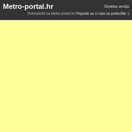
Metro-portal.hr
Desktop verzija
Dobrodošli na Metro-portal.hr!
Prijavite se
ili
nam se pridružite :)