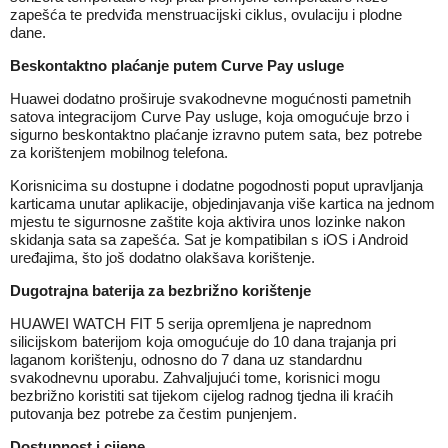
zapešća te predviđa menstruacijski ciklus, ovulaciju i plodne
dane.
Beskontaktno plaćanje putem Curve Pay usluge
Huawei dodatno proširuje svakodnevne mogućnosti pametnih
satova integracijom Curve Pay usluge, koja omogućuje brzo i
sigurno beskontaktno plaćanje izravno putem sata, bez potrebe
za korištenjem mobilnog telefona.
Korisnicima su dostupne i dodatne pogodnosti poput upravljanja
karticama unutar aplikacije, objedinjavanja više kartica na jednom
mjestu te sigurnosne zaštite koja aktivira unos lozinke nakon
skidanja sata sa zapešća. Sat je kompatibilan s iOS i Android
uređajima, što još dodatno olakšava korištenje.
Dugotrajna baterija za bezbrižno korištenje
HUAWEI WATCH FIT 5 serija opremljena je naprednom
silicijskom baterijom koja omogućuje do 10 dana trajanja pri
laganom korištenju, odnosno do 7 dana uz standardnu
svakodnevnu uporabu. Zahvaljujući tome, korisnici mogu
bezbrižno koristiti sat tijekom cijelog radnog tjedna ili kraćih
putovanja bez potrebe za čestim punjenjem.
Dostupnost i cijene