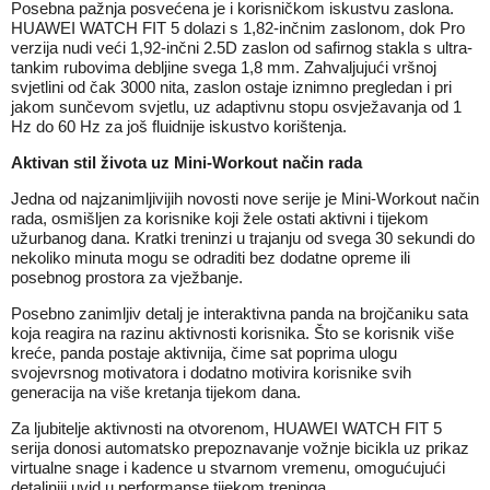
Posebna pažnja posvećena je i korisničkom iskustvu zaslona.
HUAWEI WATCH FIT 5 dolazi s 1,82-inčnim zaslonom, dok Pro
verzija nudi veći 1,92-inčni 2.5D zaslon od safirnog stakla s ultra-
tankim rubovima debljine svega 1,8 mm. Zahvaljujući vršnoj
svjetlini od čak 3000 nita, zaslon ostaje iznimno pregledan i pri
jakom sunčevom svjetlu, uz adaptivnu stopu osvježavanja od 1
Hz do 60 Hz za još fluidnije iskustvo korištenja.
Aktivan stil života uz Mini-Workout način rada
Jedna od najzanimljivijih novosti nove serije je Mini-Workout način
rada, osmišljen za korisnike koji žele ostati aktivni i tijekom
užurbanog dana. Kratki treninzi u trajanju od svega 30 sekundi do
nekoliko minuta mogu se odraditi bez dodatne opreme ili
posebnog prostora za vježbanje.
Posebno zanimljiv detalj je interaktivna panda na brojčaniku sata
koja reagira na razinu aktivnosti korisnika. Što se korisnik više
kreće, panda postaje aktivnija, čime sat poprima ulogu
svojevrsnog motivatora i dodatno motivira korisnike svih
generacija na više kretanja tijekom dana.
Za ljubitelje aktivnosti na otvorenom, HUAWEI WATCH FIT 5
serija donosi automatsko prepoznavanje vožnje bicikla uz prikaz
virtualne snage i kadence u stvarnom vremenu, omogućujući
detaljniji uvid u performanse tijekom treninga.