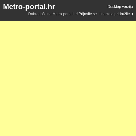
Metro-portal.hr
Desktop verzija
Dobrodošli na Metro-portal.hr!
Prijavite se
ili
nam se pridružite :)