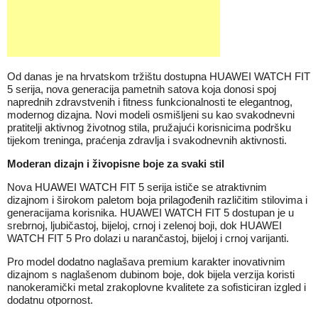
Od danas je na hrvatskom tržištu dostupna HUAWEI WATCH FIT
5 serija, nova generacija pametnih satova koja donosi spoj
naprednih zdravstvenih i fitness funkcionalnosti te elegantnog,
modernog dizajna. Novi modeli osmišljeni su kao svakodnevni
pratitelji aktivnog životnog stila, pružajući korisnicima podršku
tijekom treninga, praćenja zdravlja i svakodnevnih aktivnosti.
Moderan dizajn i živopisne boje za svaki stil
Nova HUAWEI WATCH FIT 5 serija ističe se atraktivnim
dizajnom i širokom paletom boja prilagođenih različitim stilovima i
generacijama korisnika. HUAWEI WATCH FIT 5 dostupan je u
srebrnoj, ljubičastoj, bijeloj, crnoj i zelenoj boji, dok HUAWEI
WATCH FIT 5 Pro dolazi u narančastoj, bijeloj i crnoj varijanti.
Pro model dodatno naglašava premium karakter inovativnim
dizajnom s naglašenom dubinom boje, dok bijela verzija koristi
nanokeramički metal zrakoplovne kvalitete za sofisticiran izgled i
dodatnu otpornost.