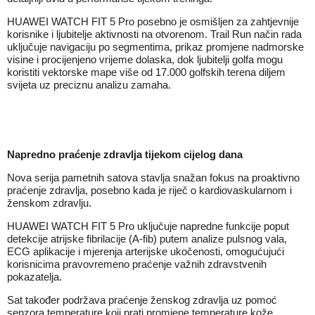
HUAWEI WATCH FIT 5 Pro posebno je osmišljen za zahtjevnije
korisnike i ljubitelje aktivnosti na otvorenom. Trail Run način rada
uključuje navigaciju po segmentima, prikaz promjene nadmorske
visine i procijenjeno vrijeme dolaska, dok ljubitelji golfa mogu
koristiti vektorske mape više od 17.000 golfskih terena diljem
svijeta uz preciznu analizu zamaha.
Napredno praćenje zdravlja tijekom cijelog dana
Nova serija pametnih satova stavlja snažan fokus na proaktivno
praćenje zdravlja, posebno kada je riječ o kardiovaskularnom i
ženskom zdravlju.
HUAWEI WATCH FIT 5 Pro uključuje napredne funkcije poput
detekcije atrijske fibrilacije (A-fib) putem analize pulsnog vala,
ECG aplikacije i mjerenja arterijske ukočenosti, omogućujući
korisnicima pravovremeno praćenje važnih zdravstvenih
pokazatelja.
Sat također podržava praćenje ženskog zdravlja uz pomoć
senzora temperature koji prati promjene temperature kože