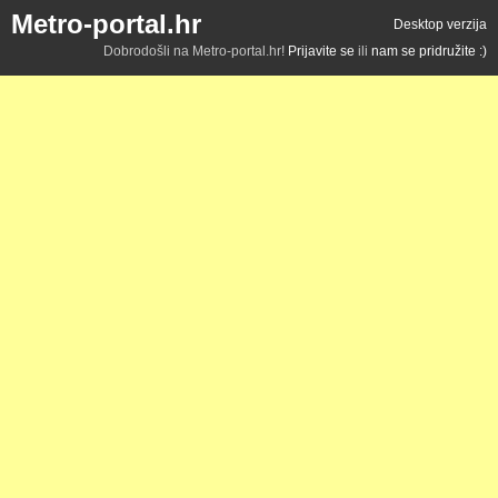
Metro-portal.hr
Desktop verzija
Dobrodošli na Metro-portal.hr!
Prijavite se
ili
nam se pridružite :)