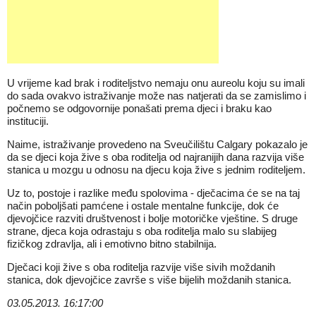
U vrijeme kad brak i roditeljstvo nemaju onu aureolu koju su imali
do sada ovakvo istraživanje može nas natjerati da se zamislimo i
počnemo se odgovornije ponašati prema djeci i braku kao
instituciji.
Naime, istraživanje provedeno na Sveučilištu Calgary pokazalo je
da se djeci koja žive s oba roditelja od najranijih dana razvija više
stanica u mozgu u odnosu na djecu koja žive s jednim roditeljem.
Uz to, postoje i razlike među spolovima - dječacima će se na taj
način poboljšati pamćene i ostale mentalne funkcije, dok će
djevojčice razviti društvenost i bolje motoričke vještine. S druge
strane, djeca koja odrastaju s oba roditelja malo su slabijeg
fizičkog zdravlja, ali i emotivno bitno stabilnija.
Dječaci koji žive s oba roditelja razvije više sivih moždanih
stanica, dok djevojčice završe s više bijelih moždanih stanica.
03.05.2013. 16:17:00