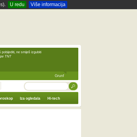
s).
U redu
Više informacija
 pobijediti, ne smiješ izgubiti
upe TNT
Grunf
TRAŽI
roskop
Iza ogledala
Hi-tech