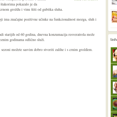
 štakorima pokazalo je da
 crnom grožđu i vinu štiti od gubitka sluha.
ji ima značajne pozitivne učinke na funkcionalnost mozga, sluh i
udi starijih od 60 godina, dnevna konzumacija resveratrola može
nema prethodne s
sljedeće
poznim godinama odlično služi.
Izd
 sezoni možete sasvim dobro stvoriti zalihe i s crnim grožđem.