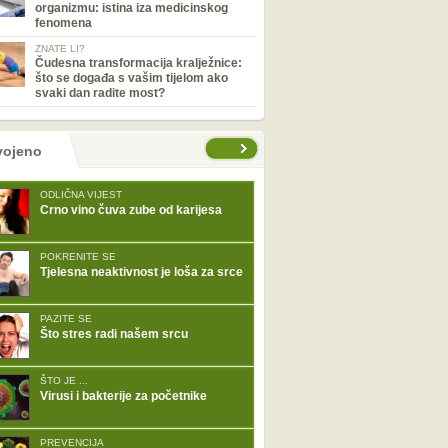
organizmu: istina iza medicinskog
fenomena
ZNATE LI?
Čudesna transformacija kralježnice:
što se događa s vašim tijelom ako
svaki dan radite most?
tranice
vojeno
ODLIČNA VIJEST
Crno vino čuva zube od karijesa
POKRENITE SE
Tjelesna neaktivnost je loša za srce
PAZITE SE
Što stres radi našem srcu
ŠTO JE ...
Virusi i bakterije za početnike
PREVENCIJA