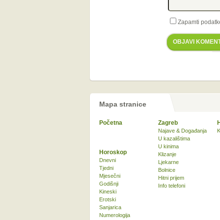
Zapamti podatk
OBJAVI KOMEN
Mapa stranice
Početna
Zagreb
Najave & Događanja
K
U kazalištima
U kinima
Horoskop
Klizanje
Dnevni
Ljekarne
Tjedni
Bolnice
Mjesečni
Hitni prijem
Godišnji
Info telefoni
Kineski
Erotski
Sanjarica
Numerologija