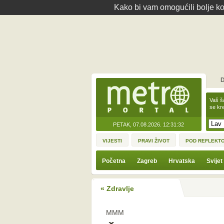
Kako bi vam omogućili bolje kor
D
Vaš š
se kre
PETAK, 07.08.2026.
12:31:32
VIJESTI
PRAVI ŽIVOT
POD REFLEKT
Početna
Zagreb
Hrvatska
Svijet
« Zdravlje
MMM