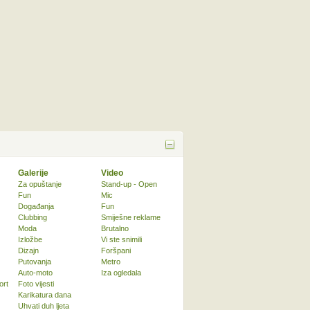
Galerije
Video
Za opuštanje
Stand-up - Open
Fun
Mic
Događanja
Fun
Clubbing
Smiješne reklame
Moda
Brutalno
Izložbe
Vi ste snimili
Dizajn
Foršpani
Putovanja
Metro
Auto-moto
Iza ogledala
ort
Foto vijesti
Karikatura dana
Uhvati duh ljeta