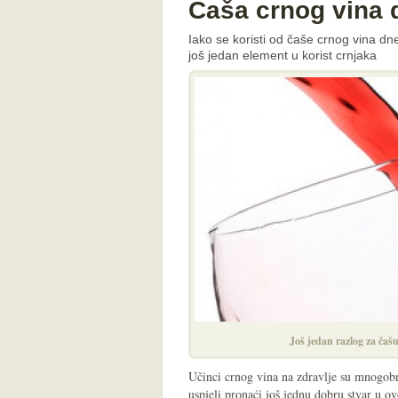
Čaša crnog vina 
Iako se koristi od čaše crnog vina dn
još jedan element u korist crnjaka
Još jedan razlog za čaš
Učinci crnog vina na zdravlje su mnogobro
uspjeli pronaći još jednu dobru stvar u