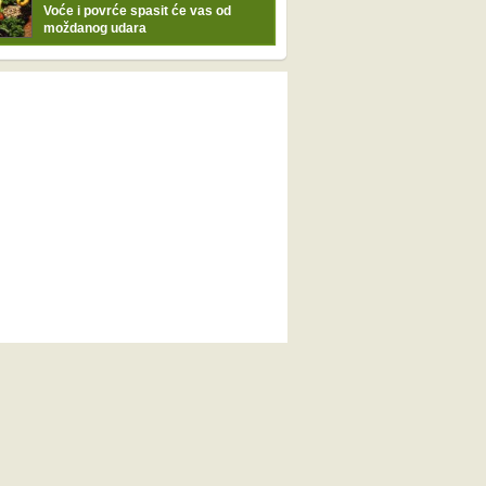
Voće i povrće spasit će vas od
moždanog udara