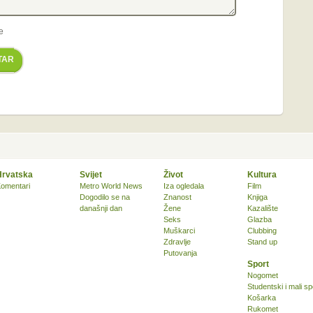
e
TAR
Hrvatska
Svijet
Život
Kultura
omentari
Metro World News
Iza ogledala
Film
Dogodilo se na
Znanost
Knjiga
današnji dan
Žene
Kazalište
Seks
Glazba
Muškarci
Clubbing
Zdravlje
Stand up
Putovanja
Sport
Nogomet
Studentski i mali sp
Košarka
Rukomet