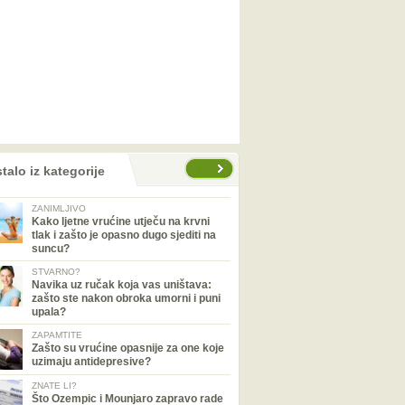
talo iz kategorije
ZANIMLJIVO
Kako ljetne vrućine utječu na krvni
tlak i zašto je opasno dugo sjediti na
suncu?
STVARNO?
Navika uz ručak koja vas uništava:
zašto ste nakon obroka umorni i puni
upala?
ZAPAMTITE
Zašto su vrućine opasnije za one koje
uzimaju antidepresive?
ZNATE LI?
Što Ozempic i Mounjaro zapravo rade