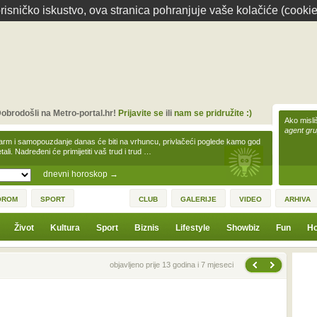
isničko iskustvo, ova stranica pohranjuje vaše kolačiće (cookie
obrodošli na Metro-portal.hr!
Prijavite se
ili
nam se pridružite :)
Ako misliš
agent gr
arm i samopouzdanje danas će biti na vrhuncu, privlačeći poglede kamo god
tali. Nadređeni će primijetiti vaš trud i trud …
dnevni horoskop
→
OROM
SPORT
CLUB
GALERIJE
VIDEO
ARHIVA
Život
Kultura
Sport
Biznis
Lifestyle
Showbiz
Fun
Ho
Sljedeća vijest
Prethodna vijest
objavljeno prije 13 godina i 7 mjeseci