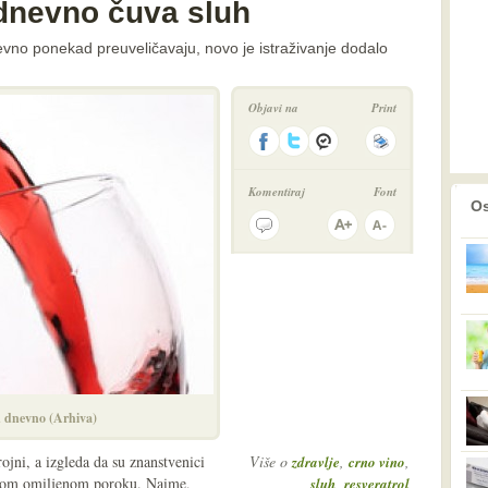
dnevno čuva sluh
evno ponekad preuveličavaju, novo je istraživanje dodalo
Objavi na
Print
Komentiraj
Font
prethodno
2
Os
u dnevno (Arhiva)
jni, a izgleda da su znanstvenici
Više o
,
,
zdravlje
crno vino
 ovom omiljenom poroku. Naime,
,
sluh
resveratrol