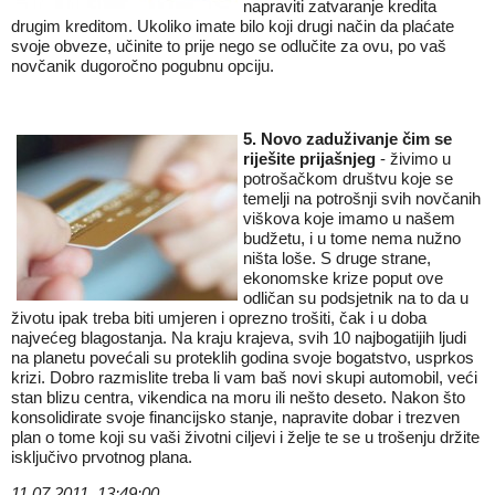
napraviti zatvaranje kredita
drugim kreditom. Ukoliko imate bilo koji drugi način da plaćate
svoje obveze, učinite to prije nego se odlučite za ovu, po vaš
novčanik dugoročno pogubnu opciju.
5. Novo zaduživanje čim se
riješite prijašnjeg
- živimo u
potrošačkom društvu koje se
temelji na potrošnji svih novčanih
viškova koje imamo u našem
budžetu, i u tome nema nužno
ništa loše. S druge strane,
ekonomske krize poput ove
odličan su podsjetnik na to da u
životu ipak treba biti umjeren i oprezno trošiti, čak i u doba
najvećeg blagostanja. Na kraju krajeva, svih 10 najbogatijih ljudi
na planetu povećali su proteklih godina svoje bogatstvo, usprkos
krizi. Dobro razmislite treba li vam baš novi skupi automobil, veći
stan blizu centra, vikendica na moru ili nešto deseto. Nakon što
konsolidirate svoje financijsko stanje, napravite dobar i trezven
plan o tome koji su vaši životni ciljevi i želje te se u trošenju držite
isključivo prvotnog plana.
11.07.2011. 13:49:00