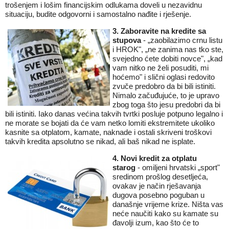
trošenjem i lošim financijskim odlukama doveli u nezavidnu
situaciju, budite odgovorni i samostalno nađite i rješenje.
3. Zaboravite na kredite sa
stupova
- „zaobilazimo crnu listu
i HROK", „ne zanima nas tko ste,
svejedno ćete dobiti novce", „kad
vam nitko ne želi posuditi, mi
hoćemo" i slični oglasi redovito
zvuče predobro da bi bili istiniti.
Nimalo začuđujuće, to je upravo
zbog toga što jesu predobri da bi
bili istiniti. Iako danas većina takvih tvrtki posluje potpuno legalno i
ne morate se bojati da će vam netko lomiti ekstremitete ukoliko
kasnite sa otplatom, kamate, naknade i ostali skriveni troškovi
takvih kredita apsolutno se nikad, ali baš nikad ne isplate.
4. Novi
kredit
za otplatu
starog
- omiljeni hrvatski „sport"
sredinom prošlog desetljeća,
ovakav je način rješavanja
dugova posebno poguban u
današnje vrijeme krize. Ništa vas
neće naučiti kako su kamate su
đavolji izum, kao što će to