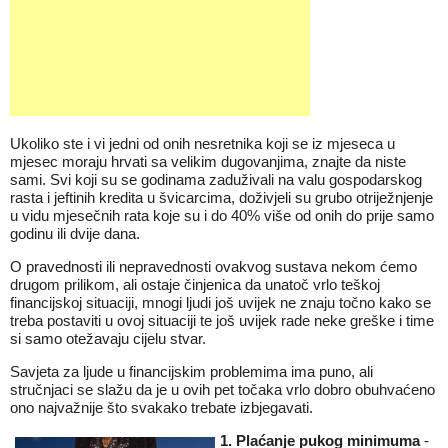
Ukoliko ste i vi jedni od onih nesretnika koji se iz mjeseca u
mjesec moraju hrvati sa velikim dugovanjima, znajte da niste
sami. Svi koji su se godinama zaduživali na valu gospodarskog
rasta i jeftinih kredita u švicarcima, doživjeli su grubo otriježnjenje
u vidu mjesečnih rata koje su i do 40% više od onih do prije samo
godinu ili dvije dana.
O pravednosti ili nepravednosti ovakvog sustava nekom ćemo
drugom prilikom, ali ostaje činjenica da unatoč vrlo teškoj
financijskoj situaciji, mnogi ljudi još uvijek ne znaju točno kako se
treba postaviti u ovoj situaciji te još uvijek rade neke greške i time
si samo otežavaju cijelu stvar.
Savjeta za ljude u financijskim problemima ima puno, ali
stručnjaci se slažu da je u ovih pet točaka vrlo dobro obuhvaćeno
ono najvažnije što svakako trebate izbjegavati.
1. Plaćanje pukog minimuma
-