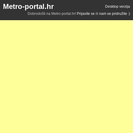
Metro-portal.hr
Desktop verzija
Dobrodošli na Metro-portal.hr!
Prijavite se
ili
nam se pridružite :)