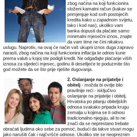
zbog načina na koji funkcionira
složeni kamatni račun (kakav se
primjenjuje kod svih postojećih
kredita kako u zapadnom svijetu,
tako i kod nas), ukoliko vam
banka dopusti da plaćate samo
minimalni mjesečni iznos, znajte
da vam time ne čini nikakvu
uslugu. Naprotiv, na ovaj će način vaš ukupni iznos duga zapravo
narasti, zbog načina na koji funkcionira inflacija te odnos kune
prema valuti u kojoj ste podigli kredit. Ne odgađajte plaćanje viših
iznosa za sljedeći mjesec, godinu ili desetljeće te poduzmite što
god možete da se što prije riješite dugovanja.
2. Oslanjanje na prijatelje i
obitelj
- možda bi ovdje bilo
pravilnije reći - isključivo
oslanjanje na prijatelje i obitelj.
Hrvatska po pitanju obiteljskih
odnosa svakako pripada krugu
zemalja u kojima se ti odnosi
tradicionalno njeguju, ali to ne
znači da se neprestano trebate
obraćati ljudima oko sebe za pomoć, budući da takve stvari mogu
jako narušiti čak i najčvršće odnose. Ukoliko ste se neopreznim