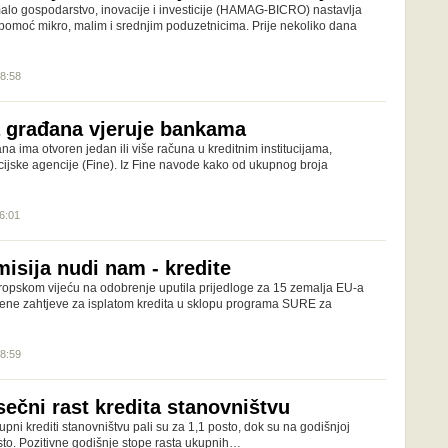
alo gospodarstvo, inovacije i investicije (HAMAG-BICRO) nastavlja
omoć mikro, malim i srednjim poduzetnicima. Prije nekoliko dana
18:58
 građana vjeruje bankama
na ima otvoren jedan ili više računa u kreditnim institucijama,
ijske agencije (Fine). Iz Fine navode kako od ukupnog broja
16:01
isija nudi nam - kredite
ropskom vijeću na odobrenje uputila prijedloge za 15 zemalja EU-a
bene zahtjeve za isplatom kredita u sklopu programa SURE za
18:59
ečni rast kredita stanovništvu
ni krediti stanovništvu pali su za 1,1 posto, dok su na godišnjoj
posto. Pozitivne godišnje stope rasta ukupnih…