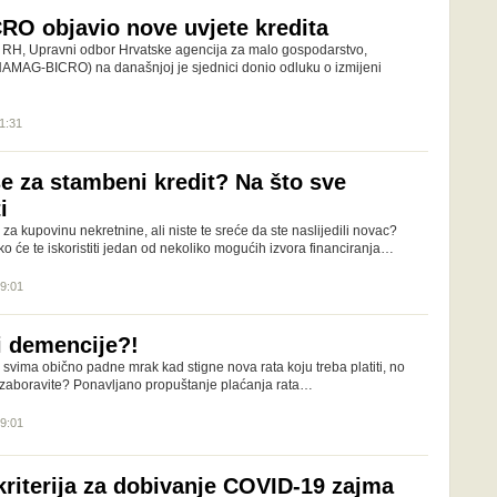
O objavio nove uvjete kredita
 RH, Upravni odbor Hrvatske agencija za malo gospodarstvo,
 (HAMAG-BICRO) na današnjoj je sjednici donio odluku o izmijeni
11:31
se za stambeni kredit? Na što sve
i
 za kupovinu nekretnine, ali niste te sreće da ste naslijedili novac?
ko će te iskoristiti jedan od nekoliko mogućih izvora financiranja…
09:01
i demencije?!
i svima obično padne mrak kad stigne nova rata koju treba platiti, no
 zaboravite? Ponavljano propuštanje plaćanja rata…
09:01
kriterija za dobivanje COVID-19 zajma