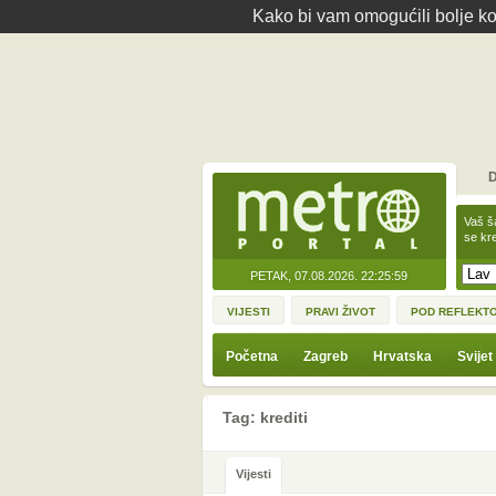
Kako bi vam omogućili bolje kor
D
Vaš š
se kre
PETAK, 07.08.2026.
22:25:59
VIJESTI
PRAVI ŽIVOT
POD REFLEKT
Početna
Zagreb
Hrvatska
Svijet
Tag: krediti
Vijesti