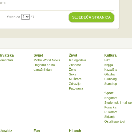
10:30
Stranica
/ 7
SLJEDEĆA STRANICA
Hrvatska
Svijet
Život
Kultura
omentari
Metro World News
Iza ogledala
Film
Dogodilo se na
Znanost
Knjiga
današnji dan
Žene
Kazalište
Seks
Glazba
Muškarci
Clubbing
Zdravlje
Stand up
Putovanja
Sport
Nogomet
Studentski i mali sp
Košarka
Rukomet
Skijanje
Ostali sportovi
Showbiz
Fun
Hi-tech