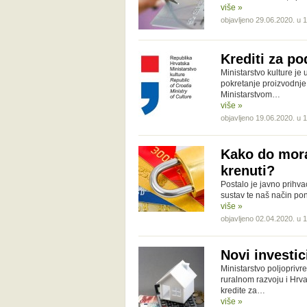
više »
objavljeno 29.06.2020. u 
Krediti za po
Ministarstvo kulture je 
pokretanje proizvodnje
Ministarstvom…
više »
objavljeno 19.06.2020. u 
Kako do morat
krenuti?
Postalo je javno prihva
sustav te naš način pon
više »
objavljeno 02.04.2020. u 
Novi investici
Ministarstvo poljoprivre
ruralnom razvoju i Hrv
kredite za…
više »