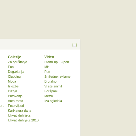
Galerije
Video
Za opuštanje
Stand-up - Open
Fun
Mic
Događanja
Fun
Clubbing
Smiješne reklame
Moda
Brutalno
Izložbe
Vi ste snimili
Dizajn
Foršpani
Putovanja
Metro
Auto-moto
Iza ogledala
ort
Foto vijesti
Karikatura dana
Uhvati duh ljeta
Uhvati duh ljeta 2010