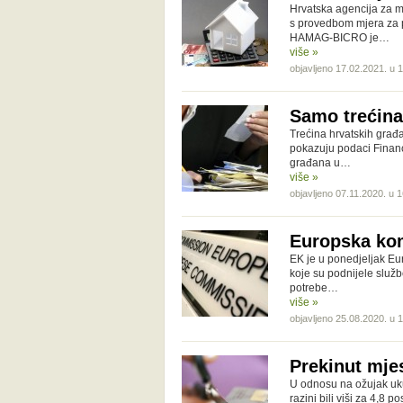
Hrvatska agencija za m
s provedbom mjera za p
HAMAG-BICRO je…
više »
objavljeno 17.02.2021. u 
Samo trećina
Trećina hrvatskih građa
pokazuju podaci Financ
građana u…
više »
objavljeno 07.11.2020. u 
Europska kom
EK je u ponedjeljak Eu
koje su podnijele služ
potrebe…
više »
objavljeno 25.08.2020. u 
Prekinut mjes
U odnosu na ožujak ukup
razini bili viši za 4,8 