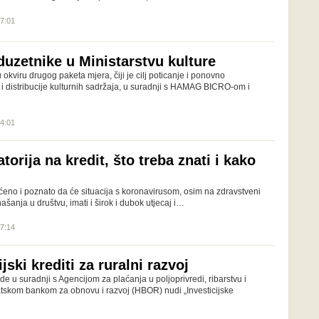
17:01
duzetnike u Ministarstvu kulture
u okviru drugog paketa mjera, čiji je cilj poticanje i ponovno
 i distribucije kulturnih sadržaja, u suradnji s HAMAG BICRO-om i
14:01
orija na kredit, što treba znati i kako
ćeno i poznato da će situacija s koronavirusom, osim na zdravstveni
ašanja u društvu, imati i širok i dubok utjecaj i…
17:14
jski krediti za ruralni razvoj
de u suradnji s Agencijom za plaćanja u poljoprivredi, ribarstvu i
atskom bankom za obnovu i razvoj (HBOR) nudi „Investicijske