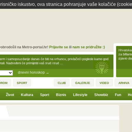
isničko iskustvo, ova stranica pohranjuje vaše kolačiće (cookie
obrodošli na Metro-portal.hr!
Prijavite se
ili
nam se pridružite :)
Hrvatska 
za biflan
izjavio da
arm i samopouzdanje danas će biti na vrhuncu, privlačeći poglede kamo god
tali. Nadređeni će primijetiti vaš trud i trud …
dnevni horoskop
→
OROM
SPORT
CLUB
GALERIJE
VIDEO
ARHIVA
Život
Kultura
Sport
Biznis
Lifestyle
Showbiz
Fun
Ho