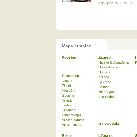
objavljeno 26.09.2019. u 
Mapa stranice
Početna
Zagreb
Najave & Događanja
K
U kazalištima
U kinima
Horoskop
Klizanje
Dnevni
Ljekarne
Tjedni
Bolnice
Mjesečni
Hitni prijem
Godišnji
Info telefoni
Kineski
Erotski
Sanjarica
Numerologija
Analiza datuma
Iza ogledala
Analiza imena
Biznis
Lifestyle