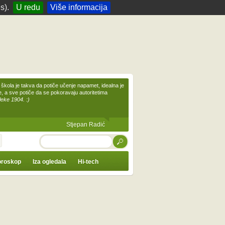
s).
U redu
Više informacija
škola je takva da potiče učenje napamet, idealna je
te, a sve potiče da se pokoravaju autoritetima
leke 1904. :)
Stjepan Radić
TRAŽI
roskop
Iza ogledala
Hi-tech