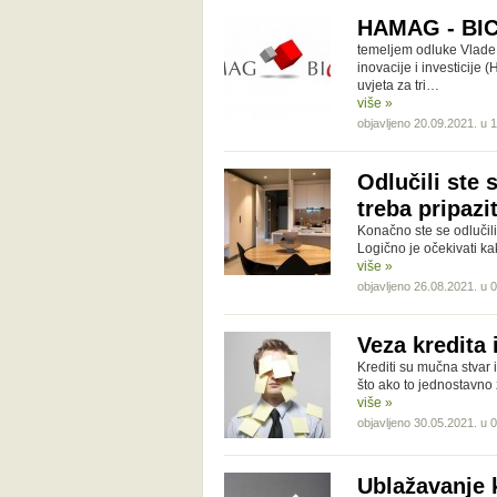
HAMAG - BICR
temeljem odluke Vlade
inovacije i investicije
uvjeta za tri…
više »
objavljeno 20.09.2021. u 
Odlučili ste 
treba pripazit
Konačno ste se odlučili
Logično je očekivati ka
više »
objavljeno 26.08.2021. u 
Veza kredita 
Krediti su mučna stvar 
što ako to jednostavno
više »
objavljeno 30.05.2021. u 
Ublažavanje 