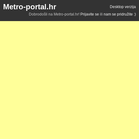
Metro-portal.hr
Desktop verzija
Dobrodošli na Metro-portal.hr!
Prijavite se
ili
nam se pridružite :)