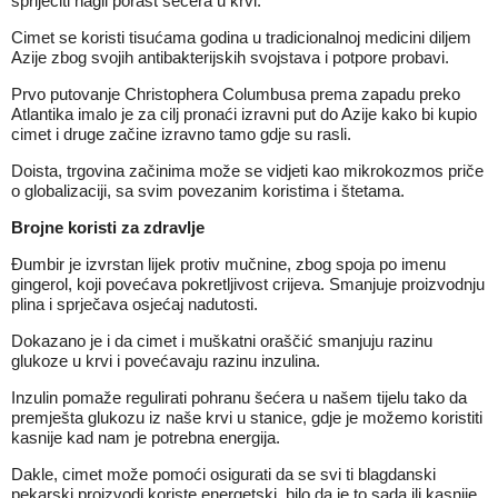
spriječiti nagli porast šećera u krvi.
Cimet se koristi tisućama godina u tradicionalnoj medicini diljem
Azije zbog svojih antibakterijskih svojstava i potpore probavi.
Prvo putovanje Christophera Columbusa prema zapadu preko
Atlantika imalo je za cilj pronaći izravni put do Azije kako bi kupio
cimet i druge začine izravno tamo gdje su rasli.
Doista, trgovina začinima može se vidjeti kao mikrokozmos priče
o globalizaciji, sa svim povezanim koristima i štetama.
Brojne koristi za zdravlje
Đumbir je izvrstan lijek protiv mučnine, zbog spoja po imenu
gingerol, koji povećava pokretljivost crijeva. Smanjuje proizvodnju
plina i sprječava osjećaj nadutosti.
Dokazano je i da cimet i muškatni oraščić smanjuju razinu
glukoze u krvi i povećavaju razinu inzulina.
Inzulin pomaže regulirati pohranu šećera u našem tijelu tako da
premješta glukozu iz naše krvi u stanice, gdje je možemo koristiti
kasnije kad nam je potrebna energija.
Dakle, cimet može pomoći osigurati da se svi ti blagdanski
pekarski proizvodi koriste energetski, bilo da je to sada ili kasnije.