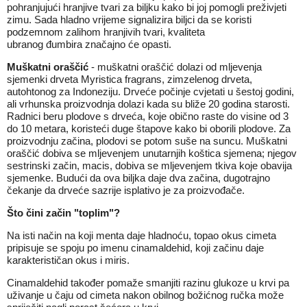
pohranjujući hranjive tvari za biljku kako bi joj pomogli preživjeti
zimu. Sada hladno vrijeme signalizira biljci da se koristi
podzemnom zalihom hranjivih tvari, kvaliteta
ubranog đumbira značajno će opasti.
Muškatni oraščić
- muškatni oraščić dolazi od mljevenja
sjemenki drveta Myristica fragrans, zimzelenog drveta,
autohtonog za Indoneziju. Drveće počinje cvjetati u šestoj godini,
ali vrhunska proizvodnja dolazi kada su bliže 20 godina starosti.
Radnici beru plodove s drveća, koje obično raste do visine od 3
do 10 metara, koristeći duge štapove kako bi oborili plodove. Za
proizvodnju začina, plodovi se potom suše na suncu. Muškatni
oraščić dobiva se mljevenjem unutarnjih koštica sjemena; njegov
sestrinski začin, macis, dobiva se mljevenjem tkiva koje obavija
sjemenke. Budući da ova biljka daje dva začina, dugotrajno
čekanje da drveće sazrije isplativo je za proizvođače.
Što čini začin "toplim"?
Na isti način na koji menta daje hladnoću, topao okus cimeta
pripisuje se spoju po imenu cinamaldehid, koji začinu daje
karakterističan okus i miris.
Cinamaldehid također pomaže smanjiti razinu glukoze u krvi pa
uživanje u čaju od cimeta nakon obilnog božićnog ručka može