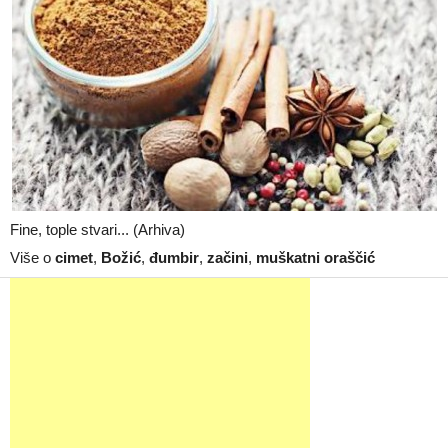
Fine, tople stvari... (Arhiva)
Više o
cimet
,
Božić
,
đumbir
,
začini
,
muškatni oraščić