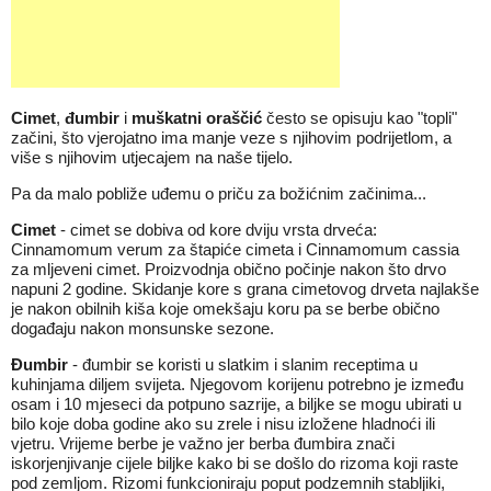
Cimet
,
đumbir
i
muškatni oraščić
često se opisuju kao "topli"
začini, što vjerojatno ima manje veze s njihovim podrijetlom, a
više s njihovim utjecajem na naše tijelo.
Pa da malo pobliže uđemu o priču za božićnim začinima...
Cimet
- cimet se dobiva od kore dviju vrsta drveća:
Cinnamomum verum za štapiće cimeta i Cinnamomum cassia
za mljeveni cimet. Proizvodnja obično počinje nakon što drvo
napuni 2 godine. Skidanje kore s grana cimetovog drveta najlakše
je nakon obilnih kiša koje omekšaju koru pa se berbe obično
događaju nakon monsunske sezone.
Đumbir
- đumbir se koristi u slatkim i slanim receptima u
kuhinjama diljem svijeta. Njegovom korijenu potrebno je između
osam i 10 mjeseci da potpuno sazrije, a biljke se mogu ubirati u
bilo koje doba godine ako su zrele i nisu izložene hladnoći ili
vjetru. Vrijeme berbe je važno jer berba đumbira znači
iskorjenjivanje cijele biljke kako bi se došlo do rizoma koji raste
pod zemljom. Rizomi funkcioniraju poput podzemnih stabljiki,