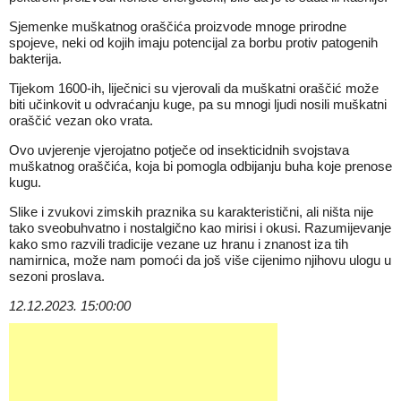
Sjemenke muškatnog oraščića proizvode mnoge prirodne
spojeve, neki od kojih imaju potencijal za borbu protiv patogenih
bakterija.
Tijekom 1600-ih, liječnici su vjerovali da muškatni oraščić može
biti učinkovit u odvraćanju kuge, pa su mnogi ljudi nosili muškatni
oraščić vezan oko vrata.
Ovo uvjerenje vjerojatno potječe od insekticidnih svojstava
muškatnog oraščića, koja bi pomogla odbijanju buha koje prenose
kugu.
Slike i zvukovi zimskih praznika su karakteristični, ali ništa nije
tako sveobuhvatno i nostalgično kao mirisi i okusi. Razumijevanje
kako smo razvili tradicije vezane uz hranu i znanost iza tih
namirnica, može nam pomoći da još više cijenimo njihovu ulogu u
sezoni proslava.
12.12.2023. 15:00:00