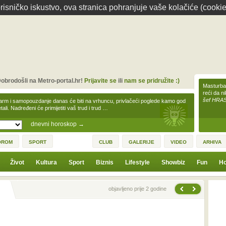
isničko iskustvo, ova stranica pohranjuje vaše kolačiće (cookie
obrodošli na Metro-portal.hr!
Prijavite se
ili
nam se pridružite :)
Masturbac
reći da n
šef HRA
arm i samopouzdanje danas će biti na vrhuncu, privlačeći poglede kamo god
tali. Nadređeni će primijetiti vaš trud i trud …
dnevni horoskop
→
OROM
SPORT
CLUB
GALERIJE
VIDEO
ARHIVA
Život
Kultura
Sport
Biznis
Lifestyle
Showbiz
Fun
Ho
Sljedeća vijest
Prethodna vijest
objavljeno prije 2 godine