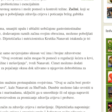
probioticima i esencijalnim
Začini
bavnog sustava i može pomoći u kontroli težine.
, koji se
gu u poboljšanju zdravlja crijeva i poticanju bržeg gubitka
, smanjiti upalu i ublažiti uobičajene gastrointestinalne
nema prethodne s
sljedeće
Izd
le, dodavanjem raznih začina svojim obrocima, možemo poboljšati
. Dijetetičarka i nutricionistica Krutika Nanavati istaknula je tri
ije samo nevjerojatno ukusan već ima i brojne zdravstvene
. "Ovaj svestrani začin mogao bi pomoći u regulaciji šećera u krvi,
ežine i mršavljenju", tvrdi Nanavati. Cimet možemo dodati
vi za pojačanje okusa dok uživamo u njegovim dobrobitima za
im snažnim protuupalnim svojstvima. "Ovaj se začin bori protiv
obavi", kaže Nanavati za SheFinds. Đumbir možemo lako uvrstiti u
i marinadama, uključiti ga u smoothieje ili od njega napraviti
proizvodom za promicanje zdravlja crijeva i probave.
ačin za zdravlje crijeva i mršavljenje. Dijetetičarka napominje:
i vaša crijeva i smanjuje upalu." Jedinstven način uživanja u