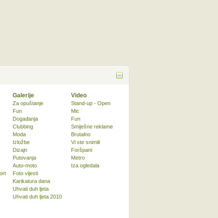
Galerije
Video
Za opuštanje
Stand-up - Open
Fun
Mic
Događanja
Fun
Clubbing
Smiješne reklame
Moda
Brutalno
Izložbe
Vi ste snimili
Dizajn
Foršpani
Putovanja
Metro
Auto-moto
Iza ogledala
ort
Foto vijesti
Karikatura dana
Uhvati duh ljeta
Uhvati duh ljeta 2010