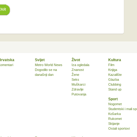
TAR
Hrvatska
Svijet
Život
Kultura
omentari
Metro World News
Iza ogledala
Film
Dogodilo se na
Znanost
Knjiga
današnji dan
Žene
Kazalište
Seks
Glazba
Muškarci
Clubbing
Zdravlje
Stand up
Putovanja
Sport
Nogomet
Studentski i mali sp
Košarka
Rukomet
Skijanje
Ostali sportovi