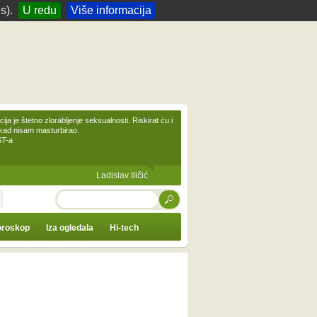
s).
U redu
Više informacija
ija je štetno zlorabljenje seksualnosti. Riskirat ću i
ikad nisam masturbirao.
ST-a
Ladislav Iličić
TRAŽI
roskop
Iza ogledala
Hi-tech