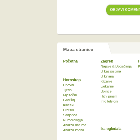
OBJAVI KOMEN
Mapa stranice
Početna
Zagreb
Najave & Događanja
K
U kazalištima
U kinima
Horoskop
Klizanje
Dnevni
Ljekarne
Tjedni
Bolnice
Mjesečni
Hitni prijem
Godišnji
Info telefoni
Kineski
Erotski
Sanjarica
Numerologija
Analiza datuma
Iza ogledala
Analiza imena