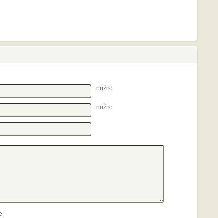
nužno
nužno
e