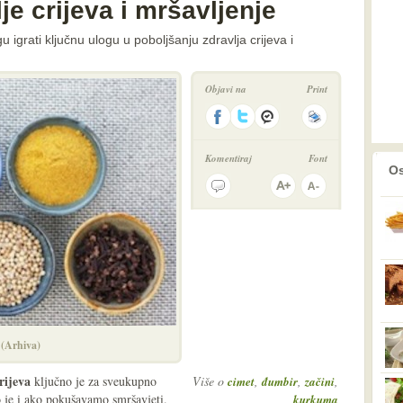
je crijeva i mršavljenje
 igrati ključnu ulogu u poboljšanju zdravlja crijeva i
Objavi na
Print
Komentiraj
Font
prethodno
2
Os
 (Arhiva)
crijeva
ključno je za sveukupno
Više o
,
,
,
cimet
đumbir
začini
o je i ako pokušavamo smršavjeti.
kurkuma