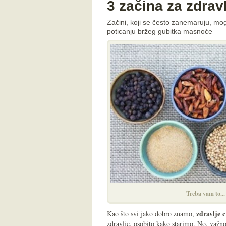
3 začina za zdravl
Začini, koji se često zanemaruju, mogu
poticanju bržeg gubitka masnoće
Treba vam to...
zdravlje 
Kao što svi jako dobro znamo,
zdravlje, osobito kako starimo. No, važn