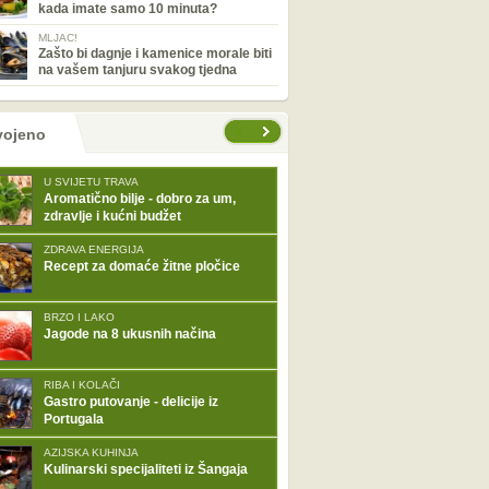
kada imate samo 10 minuta?
MLJAC!
Zašto bi dagnje i kamenice morale biti
na vašem tanjuru svakog tjedna
tranice
vojeno
U SVIJETU TRAVA
Aromatično bilje - dobro za um,
zdravlje i kućni budžet
ZDRAVA ENERGIJA
Recept za domaće žitne pločice
BRZO I LAKO
Jagode na 8 ukusnih načina
RIBA I KOLAČI
Gastro putovanje - delicije iz
Portugala
AZIJSKA KUHINJA
Kulinarski specijaliteti iz Šangaja