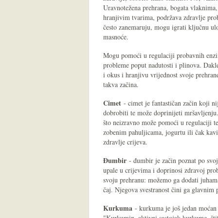
Uravnotežena prehrana, bogata vlaknima, 
hranjivim tvarima, podržava zdravlje pro
često zanemaruju, mogu igrati ključnu ulo
masnoće.
Mogu pomoći u regulaciji probavnih enzima
probleme poput nadutosti i plinova. Dak
i okus i hranjivu vrijednost svoje prehrane
takva začina.
Cimet
- cimet je fantastičan začin koji n
dobrobiti te može doprinijeti mršavljenju
što neizravno može pomoći u regulaciji t
zobenim pahuljicama, jogurtu ili čak ka
zdravlje crijeva.
Đumbir
- đumbir je začin poznat po svoj
upale u crijevima i doprinosi zdravoj pr
svoju prehranu: možemo ga dodati juhama 
čaj. Njegova svestranost čini ga glavnim 
Kurkuma
- kurkuma je još jedan moćan z
"Kurkumin, aktivni sastojak kurkume, štit