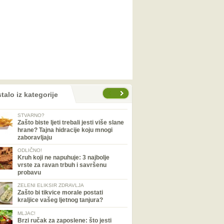
talo iz kategorije
STVARNO?
Zašto biste ljeti trebali jesti više slane
hrane? Tajna hidracije koju mnogi
zaboravljaju
ODLIČNO!
Kruh koji ne napuhuje: 3 najbolje
vrste za ravan trbuh i savršenu
probavu
ZELENI ELIKSIR ZDRAVLJA
Zašto bi tikvice morale postati
kraljice vašeg ljetnog tanjura?
MLJAC!
Brzi ručak za zaposlene: što jesti