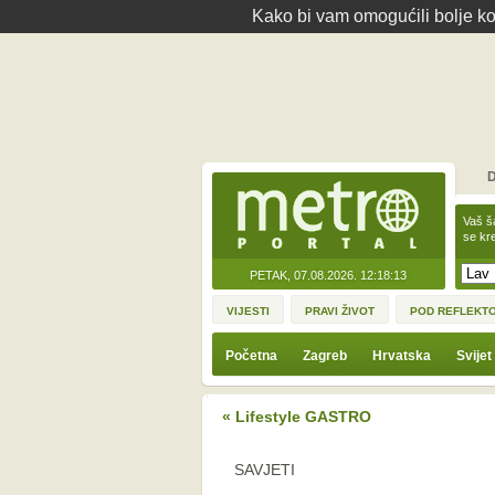
Kako bi vam omogućili bolje kor
D
Vaš š
se kre
PETAK, 07.08.2026.
12:18:13
VIJESTI
PRAVI ŽIVOT
POD REFLEKT
Početna
Zagreb
Hrvatska
Svijet
« Lifestyle GASTRO
SAVJETI