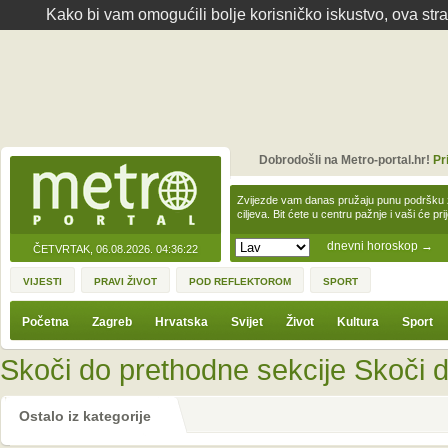
Kako bi vam omogućili bolje korisničko iskustvo, ova str
Dobrodošli na Metro-portal.hr!
Pr
Zvijezde vam danas pružaju punu podršku z
ciljeva. Bit ćete u centru pažnje i vaši će pr
dnevni horoskop
→
ČETVRTAK, 06.08.2026.
04:36:22
VIJESTI
PRAVI ŽIVOT
POD REFLEKTOROM
SPORT
Početna
Zagreb
Hrvatska
Svijet
Život
Kultura
Sport
Skoči do prethodne sekcije
Skoči d
Ostalo iz kategorije