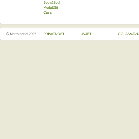
Body&Soul
Moda&Stil
Casa
©
Metro portal 2026
PRIVATNOST
UVJETI
OGLAŠAVAN