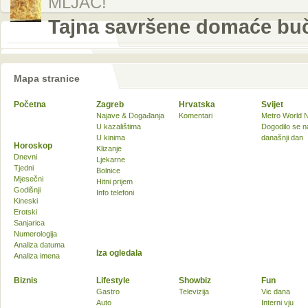
MLJAC!
Tajna savršene domaće bučn
Mapa stranice
Početna
Zagreb
Hrvatska
Svijet
Najave & Događanja
Komentari
Metro World 
U kazalištima
Dogodilo se n
U kinima
današnji dan
Horoskop
Klizanje
Dnevni
Ljekarne
Tjedni
Bolnice
Mjesečni
Hitni prijem
Godišnji
Info telefoni
Kineski
Erotski
Sanjarica
Numerologija
Analiza datuma
Iza ogledala
Analiza imena
Biznis
Lifestyle
Showbiz
Fun
Gastro
Televizija
Vic dana
Auto
Interni vju