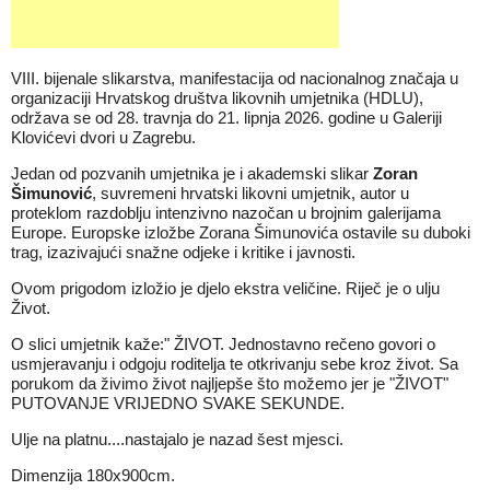
VIII. bijenale slikarstva, manifestacija od nacionalnog značaja u
organizaciji Hrvatskog društva likovnih umjetnika (HDLU),
održava se od 28. travnja do 21. lipnja 2026. godine u Galeriji
Klovićevi dvori u Zagrebu.
Jedan od pozvanih umjetnika je i akademski slikar
Zoran
Šimunović
, suvremeni hrvatski likovni umjetnik, autor u
proteklom razdoblju intenzivno nazočan u brojnim galerijama
Europe. Europske izložbe Zorana Šimunovića ostavile su duboki
trag, izazivajući snažne odjeke i kritike i javnosti.
Ovom prigodom izložio je djelo ekstra veličine. Riječ je o ulju
Život.
O slici umjetnik kaže:" ŽIVOT. Jednostavno rečeno govori o
usmjeravanju i odgoju roditelja te otkrivanju sebe kroz život. Sa
porukom da živimo život najljepše što možemo jer je "ŽIVOT"
PUTOVANJE VRIJEDNO SVAKE SEKUNDE.
Ulje na platnu....nastajalo je nazad šest mjesci.
Dimenzija 180x900cm.