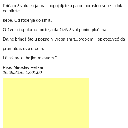
Priča o životu, koja prati odgoj djeteta pa do odrasleo sobe....dok
ne otkrije
sebe. Od rođenja do smrti.
O žvotu i uputama roditelja da živiš život punim plućima.
Da ne brineš što u pozadini vreba smrt...problemi...spletke,već da
promatraš sve srcem.
I činiš svijet boljim mjestom."
Piše: Miroslav Pelikan
16.05.2026. 12:01:00