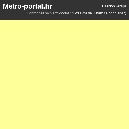
Metro-portal.hr
Desktop verzija
Dobrodošli na Metro-portal.hr!
Prijavite se
ili
nam se pridružite :)