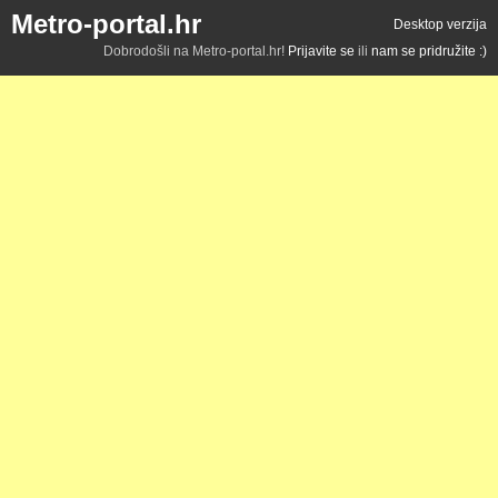
Metro-portal.hr
Desktop verzija
Dobrodošli na Metro-portal.hr!
Prijavite se
ili
nam se pridružite :)