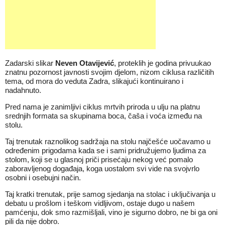
Zadarski slikar
Neven Otavijević
, proteklih je godina privuukao
znatnu pozornost javnosti svojim djelom, nizom ciklusa različitih
tema, od mora do veduta Zadra, slikajući kontinuirano i
nadahnuto.
Pred nama je zanimljivi ciklus mrtvih priroda u ulju na platnu
srednjih formata sa skupinama boca, čaša i voća između na
stolu.
Taj trenutak raznolikog sadržaja na stolu najčešće uočavamo u
određenim prigodama kada se i sami pridružujemo ljudima za
stolom, koji se u glasnoj priči prisećaju nekog već pomalo
zaboravljenog događaja, koga uostalom svi vide na svojvrlo
osobni i osebujni način.
Taj kratki trenutak, prije samog sjedanja na stolac i uključivanja u
debatu u prošlom i teškom vidljivom, ostaje dugo u našem
pamćenju, dok smo razmišljali, vino je sigurno dobro, ne bi ga oni
pili da nije dobro.