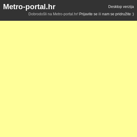
Metro-portal.hr
Desktop verzija
Dobrodošli na Metro-portal.hr!
Prijavite se
ili
nam se pridružite :)