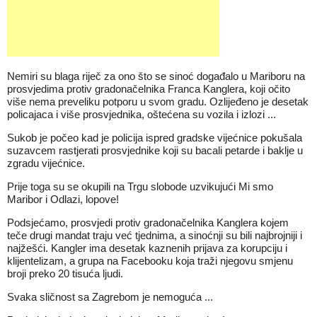
Nemiri su blaga riječ za ono što se sinoć događalo u Mariboru na
prosvjedima protiv gradonačelnika Franca Kanglera, koji očito
više nema preveliku potporu u svom gradu. Ozlijeđeno je desetak
policajaca i više prosvjednika, oštećena su vozila i izlozi ...
Sukob je počeo kad je policija ispred gradske vijećnice pokušala
suzavcem rastjerati prosvjednike koji su bacali petarde i baklje u
zgradu vijećnice.
Prije toga su se okupili na Trgu slobode uzvikujući Mi smo
Maribor i Odlazi, lopove!
Podsjećamo, prosvjedi protiv gradonačelnika Kanglera kojem
teče drugi mandat traju već tjednima, a sinoćnji su bili najbrojniji i
najžešći. Kangler ima desetak kaznenih prijava za korupciju i
klijentelizam, a grupa na Facebooku koja traži njegovu smjenu
broji preko 20 tisuća ljudi.
Svaka sličnost sa Zagrebom je nemoguća ...