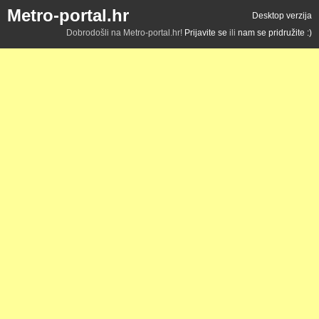
Metro-portal.hr
Desktop verzija
Dobrodošli na Metro-portal.hr!
Prijavite se
ili
nam se pridružite :)