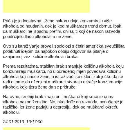
Priča je jednostavna - žene nakon udaje konzumiraju više
alkohola od neudanih, dok je kod muškaraca trend obrnut. Ipak,
da muškarci ne ispadnu prefini, oni su ti koji će nakon razvoda
popiti cijelu flašu alkohola, a ne žene.
Ovo su istraživanje proveli sociolozi s četiri američka sveučilišta,
potaknuti idejom da napokon dobiju odgovor na pitanje o
uzajamnoj vezi količine alkohola i braka.
Prema rezultatima, stabilan brak smanjuje količinu alkohola koju
konzumiraju muškarci, no u određenoj mjeri povećava količinu
alkohola koji unose žene, a istraživači su skloni zaključku da se
radi o tome da oženjeni muškarci stvaraju ozračje konzumacije
alkohola koje tjera žene da se pridruže.
Naravno, sretniji brak imaju oni muškarci koji smanje unos
alkohola nakon ženidbe. No, ako dođe do razvoda, ponašanje je
različito, jer žene padaju u depresiju, dok se muškarci okreću
alkoholu.
24.01.2013. 13:17:00