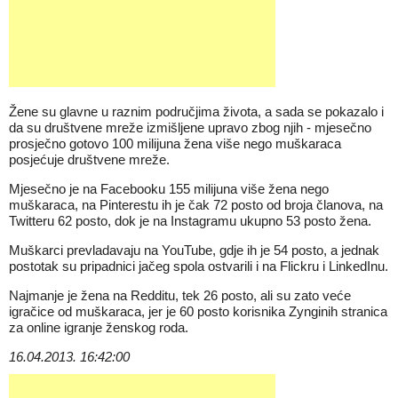
Žene su glavne u raznim područjima života, a sada se pokazalo i
da su društvene mreže izmišljene upravo zbog njih - mjesečno
prosječno gotovo 100 milijuna žena više nego muškaraca
posjećuje društvene mreže.
Mjesečno je na Facebooku 155 milijuna više žena nego
muškaraca, na Pinterestu ih je čak 72 posto od broja članova, na
Twitteru 62 posto, dok je na Instagramu ukupno 53 posto žena.
Muškarci prevladavaju na YouTube, gdje ih je 54 posto, a jednak
postotak su pripadnici jačeg spola ostvarili i na Flickru i LinkedInu.
Najmanje je žena na Redditu, tek 26 posto, ali su zato veće
igračice od muškaraca, jer je 60 posto korisnika Zynginih stranica
za online igranje ženskog roda.
16.04.2013. 16:42:00