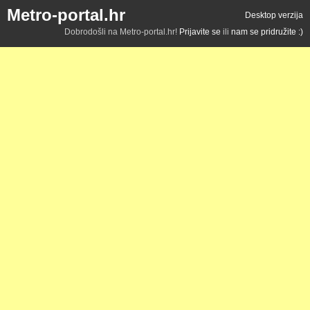
Metro-portal.hr
Desktop verzija
Dobrodošli na Metro-portal.hr!
Prijavite se
ili
nam se pridružite :)