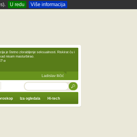
s).
U redu
Više informacija
ija je štetno zlorabljenje seksualnosti. Riskirat ću i
ikad nisam masturbirao.
ST-a
Ladislav Iličić
TRAŽI
roskop
Iza ogledala
Hi-tech