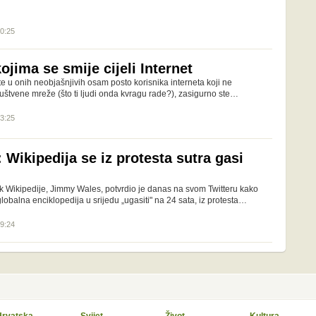
10:25
kojima se smije cijeli Internet
e u onih neobjašnjivih osam posto korisnika interneta koji ne
društvene mreže (što ti ljudi onda kvragu rade?), zasigurno ste…
13:25
 Wikipedija se iz protesta sutra gasi
ik Wikipedije, Jimmy Wales, potvrdio je danas na svom Twitteru kako
lobalna enciklopedija u srijedu „ugasiti" na 24 sata, iz protesta…
09:24