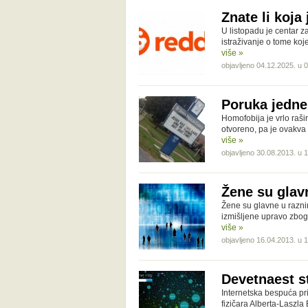
Znate li koja
U listopadu je centar z
istraživanje o tome koj
više »
objavljeno 04.12.2025. u 
Poruka jedn
Homofobija je vrlo raši
otvoreno, pa je ovakv
više »
objavljeno 30.08.2013. u 
Žene su gla
Žene su glavne u razni
izmišljene upravo zbog
više »
objavljeno 16.04.2013. u 
Devetnaest s
Internetska bespuća pri
fizičara Alberta-Laszla