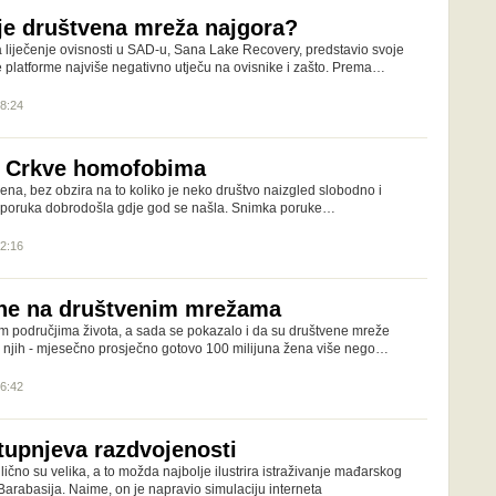
 je društvena mreža najgora?
a liječenje ovisnosti u SAD-u, Sana Lake Recovery, predstavio svoje
e platforme najviše negativno utječu na ovisnike i zašto. Prema…
08:24
e Crkve homofobima
rena, bez obzira na to koliko je neko društvo naizgled slobodno i
a poruka dobrodošla gdje god se našla. Snimka poruke…
12:16
vne na društvenim mrežama
m područjima života, a sada se pokazalo i da su društvene mreže
 njih - mjesečno prosječno gotovo 100 milijuna žena više nego…
16:42
tupnjeva razdvojenosti
lično su velika, a to možda najbolje ilustrira istraživanje mađarskog
 Barabasija. Naime, on je napravio simulaciju interneta