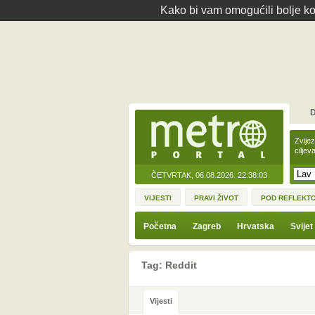
Kako bi vam omogućili bolje kor
D
Zvije
ciljev
ČETVRTAK, 06.08.2026.
22:38:03
VIJESTI
PRAVI ŽIVOT
POD REFLEKT
Početna
Zagreb
Hrvatska
Svijet
Tag: Reddit
Vijesti