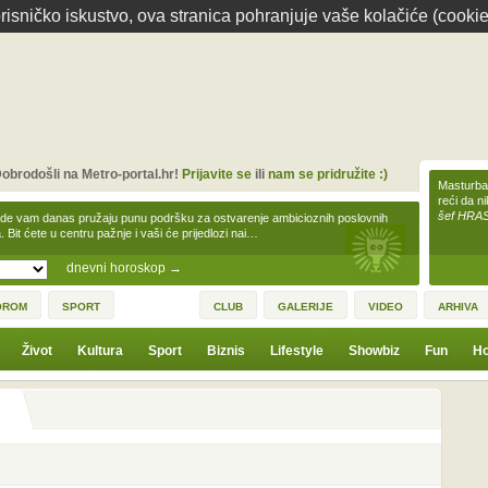
isničko iskustvo, ova stranica pohranjuje vaše kolačiće (cookie
obrodošli na Metro-portal.hr!
Prijavite se
ili
nam se pridružite :)
Masturbac
reći da n
šef HRA
zde vam danas pružaju punu podršku za ostvarenje ambicioznih poslovnih
a. Bit ćete u centru pažnje i vaši će prijedlozi nai…
dnevni horoskop
→
OROM
SPORT
CLUB
GALERIJE
VIDEO
ARHIVA
Život
Kultura
Sport
Biznis
Lifestyle
Showbiz
Fun
Ho