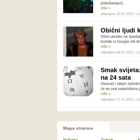
pokušavajući…
više »
objavljeno 20.02.2013. u 
Obični ljudi 
Osim ukoliko ne spadat
koriste ni Google niti 
više »
objavljeno 09.03.2012. u 
Smak svijeta:
na 24 sata
Osnivač i idejni začetn
će se ova svepristuna g
više »
objavljeno 17.01.2012. u 
Mapa stranice