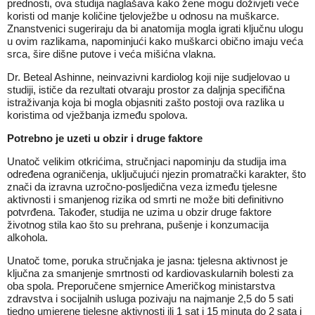
prednosti, ova studija naglašava kako žene mogu doživjeti veće
koristi od manje količine tjelovježbe u odnosu na muškarce.
Znanstvenici sugeriraju da bi anatomija mogla igrati ključnu ulogu
u ovim razlikama, napominjući kako muškarci obično imaju veća
srca, šire dišne putove i veća mišićna vlakna.
Dr. Beteal Ashinne, neinvazivni kardiolog koji nije sudjelovao u
studiji, ističe da rezultati otvaraju prostor za daljnja specifična
istraživanja koja bi mogla objasniti zašto postoji ova razlika u
koristima od vježbanja između spolova.
Potrebno je uzeti u obzir i druge faktore
Unatoč velikim otkrićima, stručnjaci napominju da studija ima
određena ograničenja, uključujući njezin promatrački karakter, što
znači da izravna uzročno-posljedična veza između tjelesne
aktivnosti i smanjenog rizika od smrti ne može biti definitivno
potvrđena. Također, studija ne uzima u obzir druge faktore
životnog stila kao što su prehrana, pušenje i konzumacija
alkohola.
Unatoč tome, poruka stručnjaka je jasna: tjelesna aktivnost je
ključna za smanjenje smrtnosti od kardiovaskularnih bolesti za
oba spola. Preporučene smjernice Američkog ministarstva
zdravstva i socijalnih usluga pozivaju na najmanje 2,5 do 5 sati
tjedno umjerene tjelesne aktivnosti ili 1 sat i 15 minuta do 2 sata i