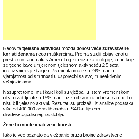
Redovita
tjelesna aktivnost
možda donosi
veće zdravstvene
koristi ženama
nego muškarcima. Prema studiji objavljenoj u
prestižnom Journalu s Američkog koledža kardiologije, žene koje
se tjedno bave umjerenom tjelesnom aktivnošću 2,5 sata ili
intenzivnim vježbanjem 75 minuta imale su 24% manju
vjerojatnost od smrtnosti u usporedbi sa svojim neaktivnim
vršnjakinjama.
Nasuprot tome, muškarci koji su vježbali u istom vremenskom
okviru zabilježili su 15% manji rizik od smrti u odnosu na one koji
nisu bili tjelesno aktivni. Rezultati su proizašli iz analize podataka
više od 400.000 odraslih osoba u SAD-u tijekom
dvadesetogodišnjeg razdoblja.
Žene bi mogle imati veće koristi
Iako je već poznato da vježbanje pruža brojne zdravstvene