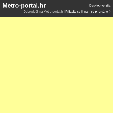
Metro-portal.hr
Desktop verzija
Dobrodošli na Metro-portal.hr!
Prijavite se
ili
nam se pridružite :)