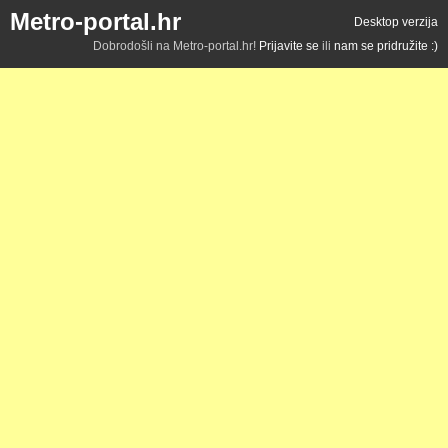
Metro-portal.hr
Desktop verzija
Dobrodošli na Metro-portal.hr!
Prijavite se
ili
nam se pridružite :)