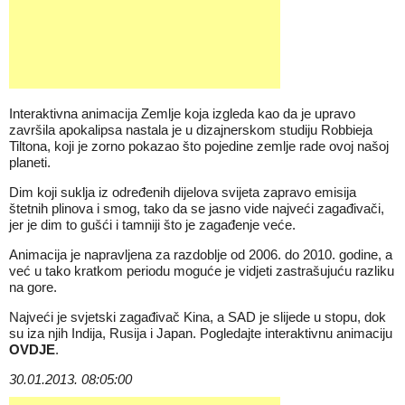
Interaktivna animacija Zemlje koja izgleda kao da je upravo
završila apokalipsa nastala je u dizajnerskom studiju Robbieja
Tiltona, koji je zorno pokazao što pojedine zemlje rade ovoj našoj
planeti.
Dim koji suklja iz određenih dijelova svijeta zapravo emisija
štetnih plinova i smog, tako da se jasno vide najveći zagađivači,
jer je dim to gušći i tamniji što je zagađenje veće.
Animacija je napravljena za razdoblje od 2006. do 2010. godine, a
već u tako kratkom periodu moguće je vidjeti zastrašujuću razliku
na gore.
Najveći je svjetski zagađivač Kina, a SAD je slijede u stopu, dok
su iza njih Indija, Rusija i Japan. Pogledajte interaktivnu animaciju
OVDJE
.
30.01.2013. 08:05:00