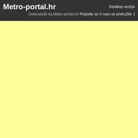
Metro-portal.hr
Desktop verzija
Dobrodošli na Metro-portal.hr!
Prijavite se
ili
nam se pridružite :)