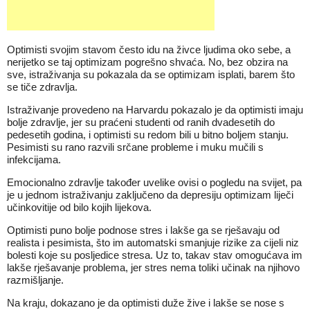
Optimisti svojim stavom često idu na živce ljudima oko sebe, a
nerijetko se taj optimizam pogrešno shvaća. No, bez obzira na
sve, istraživanja su pokazala da se optimizam isplati, barem što
se tiče zdravlja.
Istraživanje provedeno na Harvardu pokazalo je da optimisti imaju
bolje zdravlje, jer su praćeni studenti od ranih dvadesetih do
pedesetih godina, i optimisti su redom bili u bitno boljem stanju.
Pesimisti su rano razvili srčane probleme i muku mučili s
infekcijama.
Emocionalno zdravlje također uvelike ovisi o pogledu na svijet, pa
je u jednom istraživanju zaključeno da depresiju optimizam liječi
učinkovitije od bilo kojih lijekova.
Optimisti puno bolje podnose stres i lakše ga se rješavaju od
realista i pesimista, što im automatski smanjuje rizike za cijeli niz
bolesti koje su posljedice stresa. Uz to, takav stav omogućava im
lakše rješavanje problema, jer stres nema toliki učinak na njihovo
razmišljanje.
Na kraju, dokazano je da optimisti duže žive i lakše se nose s