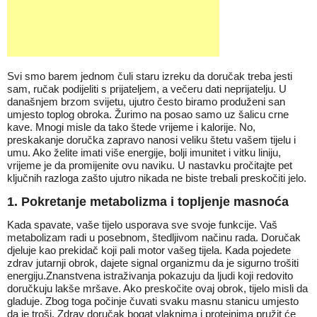
Svi smo barem jednom čuli staru izreku da doručak treba jesti
sam, ručak podijeliti s prijateljem, a večeru dati neprijatelju. U
današnjem brzom svijetu, ujutro često biramo produženi san
umjesto toplog obroka. Žurimo na posao samo uz šalicu crne
kave. Mnogi misle da tako štede vrijeme i kalorije. No,
preskakanje doručka zapravo nanosi veliku štetu vašem tijelu i
umu. Ako želite imati više energije, bolji imunitet i vitku liniju,
vrijeme je da promijenite ovu naviku. U nastavku pročitajte pet
ključnih razloga zašto ujutro nikada ne biste trebali preskočiti jelo.
1. Pokretanje metabolizma i topljenje masnoća
Kada spavate, vaše tijelo usporava sve svoje funkcije. Vaš
metabolizam radi u posebnom, štedljivom načinu rada. Doručak
djeluje kao prekidač koji pali motor vašeg tijela. Kada pojedete
zdrav jutarnji obrok, dajete signal organizmu da je sigurno trošiti
energiju.Znanstvena istraživanja pokazuju da ljudi koji redovito
doručkuju lakše mršave. Ako preskočite ovaj obrok, tijelo misli da
gladuje. Zbog toga počinje čuvati svaku masnu stanicu umjesto
da je troši. Zdrav doručak bogat vlaknima i proteinima pružit će