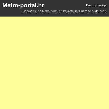
Metro-portal.hr
Desktop verzija
Dobrodošli na Metro-portal.hr!
Prijavite se
ili
nam se pridružite :)