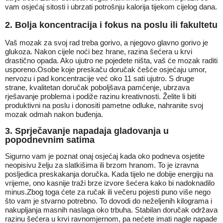
vam osjećaj sitosti i ubrzati potrošnju kalorija tijekom cijelog dana.
2. Bolja koncentracija i fokus na poslu ili fakultetu
Vaš mozak za svoj rad treba gorivo, a njegovo glavno gorivo je
glukoza. Nakon cijele noći bez hrane, razina šećera u krvi
drastično opada. Ako ujutro ne pojedete ništa, vaš će mozak raditi
usporeno.Osobe koje preskaču doručak češće osjećaju umor,
nervozu i pad koncentracije već oko 11 sati ujutro. S druge
strane, kvalitetan doručak poboljšava pamćenje, ubrzava
rješavanje problema i podiže razinu kreativnosti. Želite li biti
produktivni na poslu i donositi pametne odluke, nahranite svoj
mozak odmah nakon buđenja.
3. Sprječavanje napadaja gladovanja u
popodnevnim satima
Sigurno vam je poznat onaj osjećaj kada oko podneva osjetite
neopisivu želju za slatkišima ili brzom hranom. To je izravna
posljedica preskakanja doručka. Kada tijelo ne dobije energiju na
vrijeme, ono kasnije traži brze izvore šećera kako bi nadoknadilo
minus.Zbog toga ćete za ručak ili večeru pojesti puno više nego
što vam je stvarno potrebno. To dovodi do neželjenih kilograma i
nakupljanja masnih naslaga oko trbuha. Stabilan doručak održava
razinu šećera u krvi ravnomjernom, pa nećete imati nagle napade