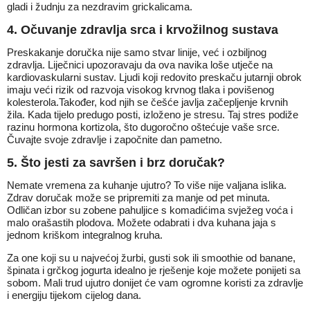
gladi i žudnju za nezdravim grickalicama.
4. Očuvanje zdravlja srca i krvožilnog sustava
Preskakanje doručka nije samo stvar linije, već i ozbiljnog
zdravlja. Liječnici upozoravaju da ova navika loše utječe na
kardiovaskularni sustav. Ljudi koji redovito preskaču jutarnji obrok
imaju veći rizik od razvoja visokog krvnog tlaka i povišenog
kolesterola.Također, kod njih se češće javlja začepljenje krvnih
žila. Kada tijelo predugo posti, izloženo je stresu. Taj stres podiže
razinu hormona kortizola, što dugoročno oštećuje vaše srce.
Čuvajte svoje zdravlje i započnite dan pametno.
5. Što jesti za savršen i brz doručak?
Nemate vremena za kuhanje ujutro? To više nije valjana islika.
Zdrav doručak može se pripremiti za manje od pet minuta.
Odličan izbor su zobene pahuljice s komadićima svježeg voća i
malo orašastih plodova. Možete odabrati i dva kuhana jaja s
jednom kriškom integralnog kruha.
Za one koji su u najvećoj žurbi, gusti sok ili smoothie od banane,
špinata i grčkog jogurta idealno je rješenje koje možete ponijeti sa
sobom. Mali trud ujutro donijet će vam ogromne koristi za zdravlje
i energiju tijekom cijelog dana.