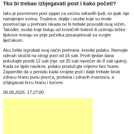
Tko bi trebao izbjegavati post i kako početi?
Iako je povremeni post sjajan za većinu odraslih ljudi, on ipak nije
namijenjen svima. Trudnice, dojilje i osobe koje su imale
poremećaje u prehrani nikada ne bi trebale provoditi ovaj režim.
Također, osobe koje boluju od kroničnih bolesti ili uzimaju teške
lijekove moraju se prije početka posavjetovati sa svojim
liječnikom.
Ako želite isprobati ovaj način prehrane, krenite polako. Nemojte
odmah skočiti na strogi post od 16 sati. Prvih tjedan dana
pokušajte postiti 12 sati (npr. od 20 sati navečer do 8 sati ujutro).
Kada se tijelo navikne, polako produžujte vrijeme bez hrane.
Zapamtite da u periodu kada smijete jesti i dalje trebate birati
zdravu hranu punu povrća, proteina i zdravih masnoća, a
izbjegavati brzu hranu i šećere.
06.06.2026. 17:27:00