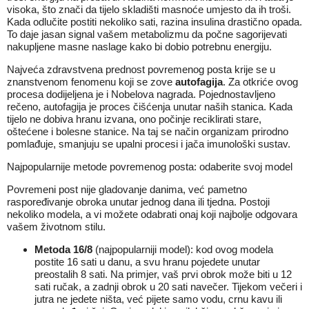
visoka, što znači da tijelo skladišti masnoće umjesto da ih troši.
Kada odlučite postiti nekoliko sati, razina insulina drastično opada.
To daje jasan signal vašem metabolizmu da počne sagorijevati
nakupljene masne naslage kako bi dobio potrebnu energiju.
Najveća zdravstvena prednost povremenog posta krije se u
znanstvenom fenomenu koji se zove
autofagija
. Za otkriće ovog
procesa dodijeljena je i Nobelova nagrada. Pojednostavljeno
rečeno, autofagija je proces čišćenja unutar naših stanica. Kada
tijelo ne dobiva hranu izvana, ono počinje reciklirati stare,
oštećene i bolesne stanice. Na taj se način organizam prirodno
pomlađuje, smanjuju se upalni procesi i jača imunološki sustav.
Najpopularnije metode povremenog posta: odaberite svoj model
Povremeni post nije gladovanje danima, već pametno
raspoređivanje obroka unutar jednog dana ili tjedna. Postoji
nekoliko modela, a vi možete odabrati onaj koji najbolje odgovara
vašem životnom stilu.
Metoda 16/8
(najpopularniji model): kod ovog modela
postite 16 sati u danu, a svu hranu pojedete unutar
preostalih 8 sati. Na primjer, vaš prvi obrok može biti u 12
sati ručak, a zadnji obrok u 20 sati navečer. Tijekom večeri i
jutra ne jedete ništa, već pijete samo vodu, crnu kavu ili