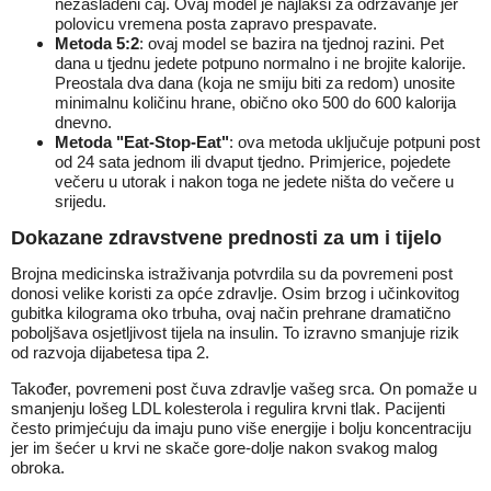
nezaslađeni čaj. Ovaj model je najlakši za održavanje jer
polovicu vremena posta zapravo prespavate.
Metoda 5:2
: ovaj model se bazira na tjednoj razini. Pet
dana u tjednu jedete potpuno normalno i ne brojite kalorije.
Preostala dva dana (koja ne smiju biti za redom) unosite
minimalnu količinu hrane, obično oko 500 do 600 kalorija
dnevno.
Metoda "Eat-Stop-Eat"
: ova metoda uključuje potpuni post
od 24 sata jednom ili dvaput tjedno. Primjerice, pojedete
večeru u utorak i nakon toga ne jedete ništa do večere u
srijedu.
Dokazane zdravstvene prednosti za um i tijelo
Brojna medicinska istraživanja potvrdila su da povremeni post
donosi velike koristi za opće zdravlje. Osim brzog i učinkovitog
gubitka kilograma oko trbuha, ovaj način prehrane dramatično
poboljšava osjetljivost tijela na insulin. To izravno smanjuje rizik
od razvoja dijabetesa tipa 2.
Također, povremeni post čuva zdravlje vašeg srca. On pomaže u
smanjenju lošeg LDL kolesterola i regulira krvni tlak. Pacijenti
često primjećuju da imaju puno više energije i bolju koncentraciju
jer im šećer u krvi ne skače gore-dolje nakon svakog malog
obroka.