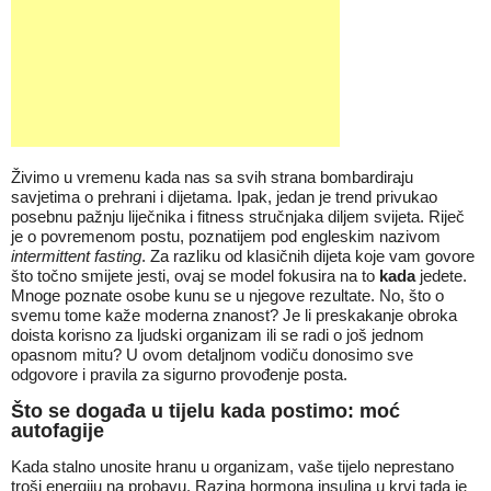
Živimo u vremenu kada nas sa svih strana bombardiraju
savjetima o prehrani i dijetama. Ipak, jedan je trend privukao
posebnu pažnju liječnika i fitness stručnjaka diljem svijeta. Riječ
je o povremenom postu, poznatijem pod engleskim nazivom
intermittent fasting
. Za razliku od klasičnih dijeta koje vam govore
što točno smijete jesti, ovaj se model fokusira na to
kada
jedete.
Mnoge poznate osobe kunu se u njegove rezultate. No, što o
svemu tome kaže moderna znanost? Je li preskakanje obroka
doista korisno za ljudski organizam ili se radi o još jednom
opasnom mitu? U ovom detaljnom vodiču donosimo sve
odgovore i pravila za sigurno provođenje posta.
Što se događa u tijelu kada postimo: moć
autofagije
Kada stalno unosite hranu u organizam, vaše tijelo neprestano
troši energiju na probavu. Razina hormona insulina u krvi tada je