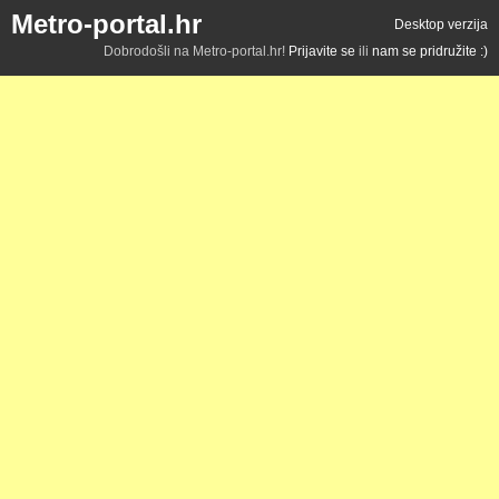
Metro-portal.hr
Desktop verzija
Dobrodošli na Metro-portal.hr!
Prijavite se
ili
nam se pridružite :)