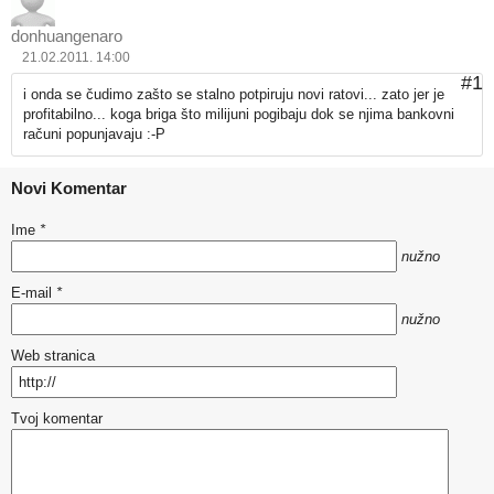
donhuangenaro
21.02.2011. 14:00
#1
i onda se čudimo zašto se stalno potpiruju novi ratovi... zato jer je
profitabilno... koga briga što milijuni pogibaju dok se njima bankovni
računi popunjavaju :-P
Novi Komentar
Ime
*
nužno
E-mail
*
nužno
Web stranica
Tvoj komentar