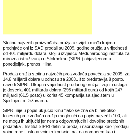
Stotinu najvećih proizvođača oružja u svijetu među kojima
prednjače oni iz SAD prodali su 2009. godine oružja u vrijednosti
od 401 milijardu dolara, stoji u izvješću Međunarodnog instituta za
mirovna istraživanja u Stokholmu (SIPRI) objavljenom u
ponedjeljak, prenosi Hina.
Prodaja oružja stotinu najvećih proizvođača povećala se 2009. za
14,8 milijardi dolara u odnosu za 2008., što predstavlja 8 posto,
navodi SIPRI. Ukupna vrijednost prodanog oružja i vojnih usluga
je dosegla 401 milijardu dolara (295 milijardi eura) od kojih 247
milijardi (61,5 posto) u korist 45 kompanija sa sjedištem u
Sjedinjenim Državama.
SIPRI nije u popis uključio Kinu "iako se zna da bi nekoliko
kineskih proizvođača oružja moglo ući na popis najvećih 100, ali
ne mogu ih uključiti jer nema odgovarajućih i dovoljno preciznih
podataka". Institut SIPRI definira prodaju naoružanja kao "prodaju
vojne robe i usluga vojnim korisnicima, na domaćem kao i