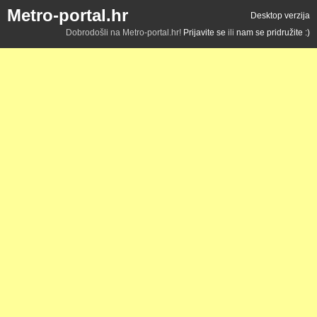
Metro-portal.hr
Desktop verzija
Dobrodošli na Metro-portal.hr!
Prijavite se
ili
nam se pridružite :)