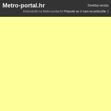
Metro-portal.hr
Desktop verzija
Dobrodošli na Metro-portal.hr!
Prijavite se
ili
nam se pridružite :)