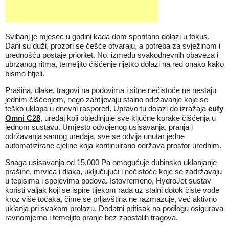
Svibanj je mjesec u godini kada dom spontano dolazi u fokus.
Dani su duži, prozori se češće otvaraju, a potreba za svježinom i
urednošću postaje prioritet. No, između svakodnevnih obaveza i
ubrzanog ritma, temeljito čišćenje rijetko dolazi na red onako kako
bismo htjeli.
Prašina, dlake, tragovi na podovima i sitne nečistoće ne nestaju
jednim čišćenjem, nego zahtijevaju stalno održavanje koje se
teško uklapa u dnevni raspored. Upravo tu dolazi do izražaja
eufy
Omni C28
, uređaj koji objedinjuje sve ključne korake čišćenja u
jednom sustavu. Umjesto odvojenog usisavanja, pranja i
održavanja samog uređaja, sve se odvija unutar jedne
automatizirane cjeline koja kontinuirano održava prostor urednim.
Snaga usisavanja od 15.000 Pa omogućuje dubinsko uklanjanje
prašine, mrvica i dlaka, uključujući i nečistoće koje se zadržavaju
u tepisima i spojevima podova. Istovremeno, HydroJet sustav
koristi valjak koji se ispire tijekom rada uz stalni dotok čiste vode
kroz više točaka, čime se prljavština ne razmazuje, već aktivno
uklanja pri svakom prolazu. Dodatni pritisak na podlogu osigurava
ravnomjerno i temeljito pranje bez zaostalih tragova.