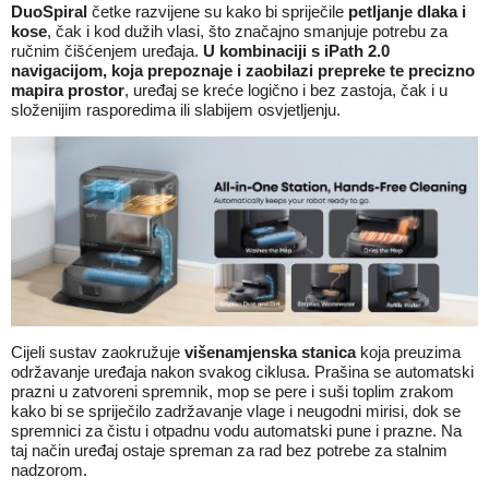
DuoSpiral
četke razvijene su kako bi spriječile
petljanje dlaka i
kose
, čak i kod dužih vlasi, što značajno smanjuje potrebu za
ručnim čišćenjem uređaja.
U kombinaciji s iPath 2.0
navigacijom, koja prepoznaje i zaobilazi prepreke te precizno
mapira prostor
, uređaj se kreće logično i bez zastoja, čak i u
složenijim rasporedima ili slabijem osvjetljenju.
Cijeli sustav zaokružuje
višenamjenska stanica
koja preuzima
održavanje uređaja nakon svakog ciklusa. Prašina se automatski
prazni u zatvoreni spremnik, mop se pere i suši toplim zrakom
kako bi se spriječilo zadržavanje vlage i neugodni mirisi, dok se
spremnici za čistu i otpadnu vodu automatski pune i prazne. Na
taj način uređaj ostaje spreman za rad bez potrebe za stalnim
nadzorom.