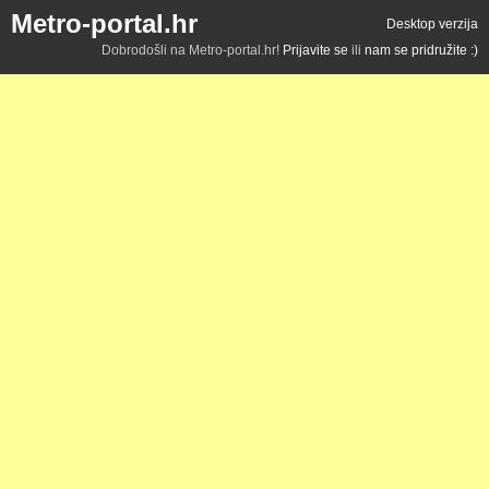
Metro-portal.hr
Desktop verzija
Dobrodošli na Metro-portal.hr!
Prijavite se
ili
nam se pridružite :)