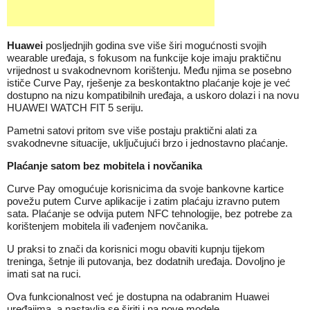
Huawei
posljednjih godina sve više širi mogućnosti svojih
wearable uređaja, s fokusom na funkcije koje imaju praktičnu
vrijednost u svakodnevnom korištenju. Među njima se posebno
ističe Curve Pay, rješenje za beskontaktno plaćanje koje je već
dostupno na nizu kompatibilnih uređaja, a uskoro dolazi i na novu
HUAWEI WATCH FIT 5 seriju.
Pametni satovi pritom sve više postaju praktični alati za
svakodnevne situacije, uključujući brzo i jednostavno plaćanje.
Plaćanje satom bez mobitela i novčanika
Curve Pay omogućuje korisnicima da svoje bankovne kartice
povežu putem Curve aplikacije i zatim plaćaju izravno putem
sata. Plaćanje se odvija putem NFC tehnologije, bez potrebe za
korištenjem mobitela ili vađenjem novčanika.
U praksi to znači da korisnici mogu obaviti kupnju tijekom
treninga, šetnje ili putovanja, bez dodatnih uređaja. Dovoljno je
imati sat na ruci.
Ova funkcionalnost već je dostupna na odabranim Huawei
uređajima, a nastavlja se širiti i na nove modele.