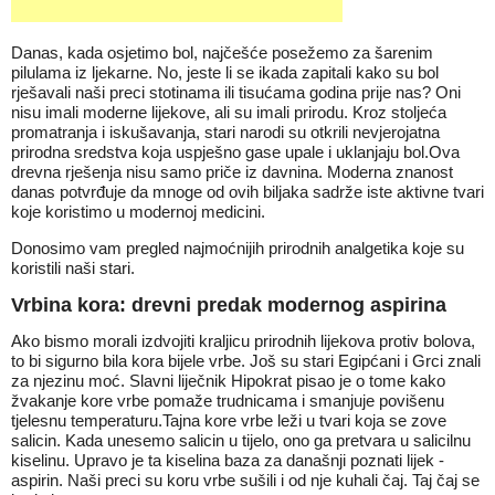
Danas, kada osjetimo bol, najčešće posežemo za šarenim
pilulama iz ljekarne. No, jeste li se ikada zapitali kako su bol
rješavali naši preci stotinama ili tisućama godina prije nas? Oni
nisu imali moderne lijekove, ali su imali prirodu. Kroz stoljeća
promatranja i iskušavanja, stari narodi su otkrili nevjerojatna
prirodna sredstva koja uspješno gase upale i uklanjaju bol.Ova
drevna rješenja nisu samo priče iz davnina. Moderna znanost
danas potvrđuje da mnoge od ovih biljaka sadrže iste aktivne tvari
koje koristimo u modernoj medicini.
Donosimo vam pregled najmoćnijih prirodnih analgetika koje su
koristili naši stari.
Vrbina kora: drevni predak modernog aspirina
Ako bismo morali izdvojiti kraljicu prirodnih lijekova protiv bolova,
to bi sigurno bila kora bijele vrbe. Još su stari Egipćani i Grci znali
za njezinu moć. Slavni liječnik Hipokrat pisao je o tome kako
žvakanje kore vrbe pomaže trudnicama i smanjuje povišenu
tjelesnu temperaturu.Tajna kore vrbe leži u tvari koja se zove
salicin. Kada unesemo salicin u tijelo, ono ga pretvara u salicilnu
kiselinu. Upravo je ta kiselina baza za današnji poznati lijek -
aspirin. Naši preci su koru vrbe sušili i od nje kuhali čaj. Taj čaj se