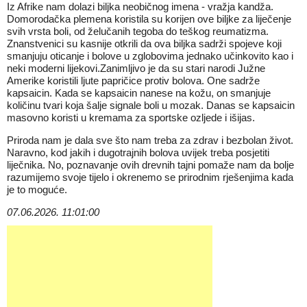
Iz Afrike nam dolazi biljka neobičnog imena - vražja kandža.
Domorodačka plemena koristila su korijen ove biljke za liječenje
svih vrsta boli, od želučanih tegoba do teškog reumatizma.
Znanstvenici su kasnije otkrili da ova biljka sadrži spojeve koji
smanjuju oticanje i bolove u zglobovima jednako učinkovito kao i
neki moderni lijekovi.Zanimljivo je da su stari narodi Južne
Amerike koristili ljute papričice protiv bolova. One sadrže
kapsaicin. Kada se kapsaicin nanese na kožu, on smanjuje
količinu tvari koja šalje signale boli u mozak. Danas se kapsaicin
masovno koristi u kremama za sportske ozljede i išijas.
Priroda nam je dala sve što nam treba za zdrav i bezbolan život.
Naravno, kod jakih i dugotrajnih bolova uvijek treba posjetiti
liječnika. No, poznavanje ovih drevnih tajni pomaže nam da bolje
razumijemo svoje tijelo i okrenemo se prirodnim rješenjima kada
je to moguće.
07.06.2026. 11:01:00