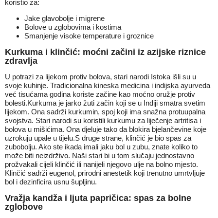
koristio za:
Jake glavobolje i migrene
Bolove u zglobovima i kostima
Smanjenje visoke temperature i groznice
Kurkuma i klinčić: moćni začini iz azijske riznice
zdravlja
U potrazi za lijekom protiv bolova, stari narodi Istoka išli su u
svoje kuhinje. Tradicionalna kineska medicina i indijska ayurveda
već tisućama godina koriste začine kao moćno oružje protiv
bolesti.Kurkuma je jarko žuti začin koji se u Indiji smatra svetim
lijekom. Ona sadrži kurkumin, spoj koji ima snažna protuupalna
svojstva. Stari narodi su koristili kurkumu za liječenje artritisa i
bolova u mišićima. Ona djeluje tako da blokira bjelančevine koje
uzrokuju upale u tijelu.S druge strane, klinčić je bio spas za
zubobolju. Ako ste ikada imali jaku bol u zubu, znate koliko to
može biti neizdrživo. Naši stari bi u tom slučaju jednostavno
prožvakali cijeli klinčić ili nanijeli njegovo ulje na bolno mjesto.
Klinčić sadrži eugenol, prirodni anestetik koji trenutno umrtvljuje
bol i dezinficira usnu šupljinu.
Vražja kandža i ljuta papričica: spas za bolne
zglobove