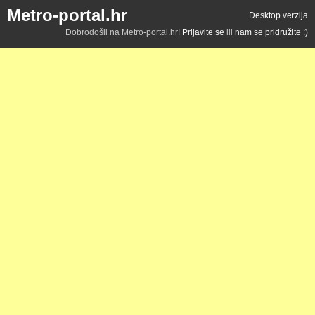
Metro-portal.hr
Desktop verzija
Dobrodošli na Metro-portal.hr!
Prijavite se
ili
nam se pridružite :)