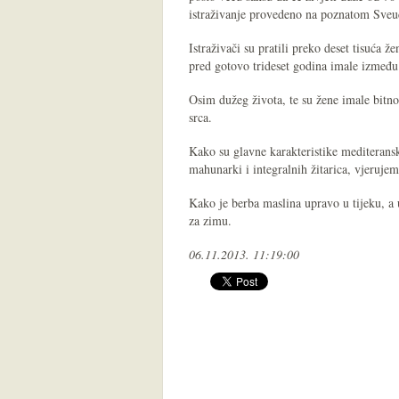
istraživanje provedeno na poznatom Sveuč
Istraživači su pratili preko deset tisuća ž
pred gotovo trideset godina imale između
Osim dužeg života, te su žene imale bitno 
srca.
Kako su glavne karakteristike mediteransk
mahunarki i integralnih žitarica, vjeruje
Kako je berba maslina upravo u tijeku, a ul
za zimu.
06.11.2013. 11:19:00