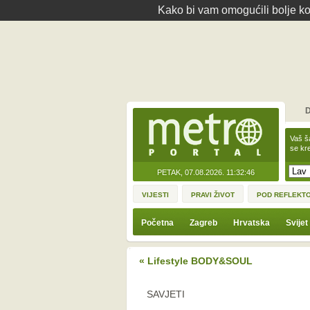
Kako bi vam omogućili bolje kor
D
Vaš š
se kre
PETAK, 07.08.2026.
11:32:46
VIJESTI
PRAVI ŽIVOT
POD REFLEKT
Početna
Zagreb
Hrvatska
Svijet
« Lifestyle BODY&SOUL
SAVJETI