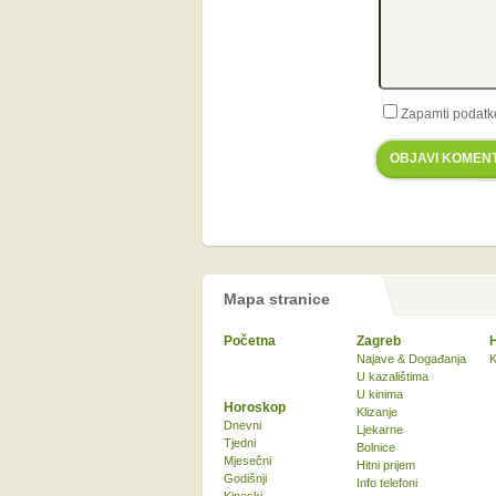
Zapamti podatk
OBJAVI KOMEN
Mapa stranice
Početna
Zagreb
Najave & Događanja
K
U kazalištima
U kinima
Horoskop
Klizanje
Dnevni
Ljekarne
Tjedni
Bolnice
Mjesečni
Hitni prijem
Godišnji
Info telefoni