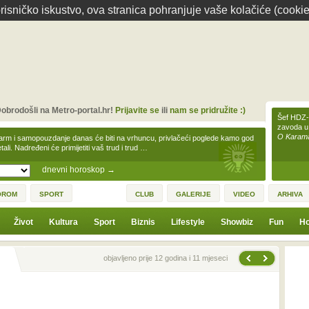
isničko iskustvo, ova stranica pohranjuje vaše kolačiće (cookie
obrodošli na Metro-portal.hr!
Prijavite se
ili
nam se pridružite :)
Šef HDZ-a
zavoda u
O Karamar
arm i samopouzdanje danas će biti na vrhuncu, privlačeći poglede kamo god
tali. Nadređeni će primijetiti vaš trud i trud …
dnevni horoskop
→
OROM
SPORT
CLUB
GALERIJE
VIDEO
ARHIVA
Život
Kultura
Sport
Biznis
Lifestyle
Showbiz
Fun
Ho
Sljedeća vijest
Prethodna vijest
objavljeno prije 12 godina i 11 mjeseci