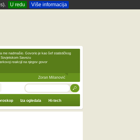
s).
U redu
Više informacija
 me nadmašio. Govorio je kao šef statističkog
 Sovjetskom Savezu
kovoj reakciji na njegov govor
Zoran Milanović
TRAŽI
roskop
Iza ogledala
Hi-tech