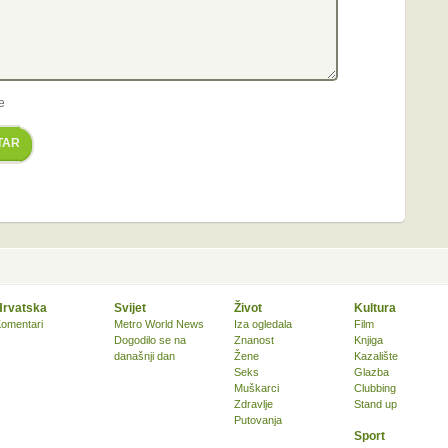
e
TAR
Hrvatska
Svijet
Život
Kultura
omentari
Metro World News
Iza ogledala
Film
Dogodilo se na
Znanost
Knjiga
današnji dan
Žene
Kazalište
Seks
Glazba
Muškarci
Clubbing
Zdravlje
Stand up
Putovanja
Sport