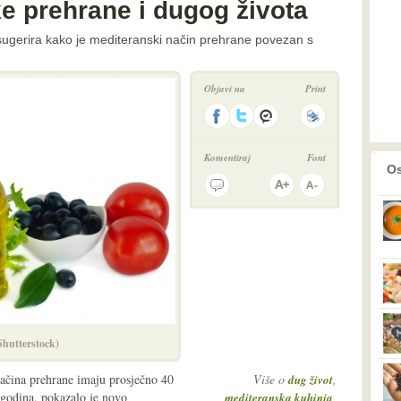
e prehrane i dugog života
sugerira kako je mediteranski način prehrane povezan s
Objavi na
Print
Komentiraj
Font
prethodno
2
Os
(Shutterstock)
ačina prehrane imaju prosječno 40
Više o
,
dug život
 godina, pokazalo je novo
,
mediteranska kuhinja