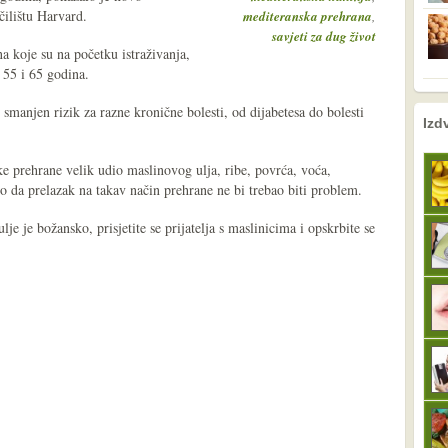
ilištu Harvard.
,
mediteranska prehrana
savjeti za dug život
ena koje su na početku istraživanja,
 55 i 65 godina.
smanjen rizik za razne kronične bolesti, od dijabetesa do bolesti
nema prethodne s
sljedeće
Izd
e prehrane velik udio maslinovog ulja, ribe, povrća, voća,
mo da prelazak na takav način prehrane ne bi trebao biti problem.
je je božansko, prisjetite se prijatelja s maslinicima i opskrbite se