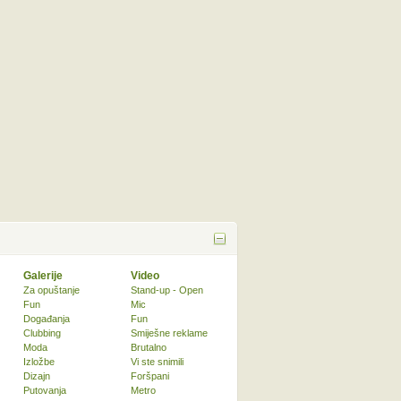
Galerije
Video
Za opuštanje
Stand-up - Open
Fun
Mic
Događanja
Fun
Clubbing
Smiješne reklame
Moda
Brutalno
Izložbe
Vi ste snimili
Dizajn
Foršpani
Putovanja
Metro