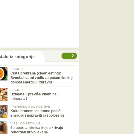
talo iz kategorije
SAVJETI
Čista prehrana (clean eating):
Sveobuhvatni vodič za početnike koji
donosi energiju i zdravlje
SAVJETI
Uzimate li previše vitamina i
minerala?
PREHRANOM DO POZITIVE
Kako hranom instantno podići
energiju i popraviti raspoloženje
VIŠE I OD BROKULE...
5 supernamirnica koje skrivaju
rekordan broj vlakana