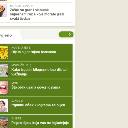
MOĆ MAHUNARKI
Zašto su grah i slanutak
supernamirnice koje morate jesti
svaki tjedan
tranice
vojeno
NOVE DIJETE
Dijeta s jutarnjom bananom
MOGUĆE JE :)
Kako izgubiti kilograme bez dijeta i
vježbanja
MMM
Što oblik usana govori o nama
SAVJETI
Izgubite višak kilograma zauvijek
DIJETE
Pegan dijeta koja vas ne izgladnjuje