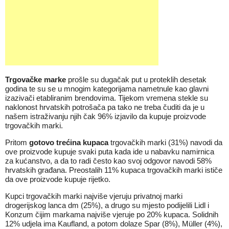
Trgovačke marke
prošle su dugačak put u proteklih desetak
godina te su se u mnogim kategorijama nametnule kao glavni
izazivači etabliranim brendovima. Tijekom vremena stekle su
naklonost hrvatskih potrošača pa tako ne treba čuditi da je u
našem istraživanju njih čak 96% izjavilo da kupuje proizvode
trgovačkih marki.
Pritom
gotovo trećina kupaca
trgovačkih marki (31%) navodi da
ove proizvode kupuje svaki puta kada ide u nabavku namirnica
za kućanstvo, a da to radi često kao svoj odgovor navodi 58%
hrvatskih građana. Preostalih 11% kupaca trgovačkih marki ističe
da ove proizvode kupuje rijetko.
Kupci trgovačkih marki najviše vjeruju privatnoj marki
drogerijskog lanca dm (25%), a drugo su mjesto podijelili Lidl i
Konzum čijim markama najviše vjeruje po 20% kupaca. Solidnih
12% udjela ima Kaufland, a potom dolaze Spar (8%), Müller (4%),