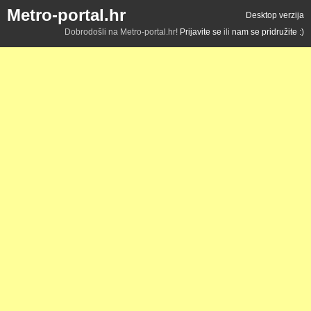
Metro-portal.hr
Desktop verzija
Dobrodošli na Metro-portal.hr!
Prijavite se
ili
nam se pridružite :)