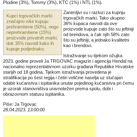
Plodine (3%), Tommy (3%), KTC (1%) i NTL (1%).
Zanimljivi su i razlozi za kupnju
Kupci trgovačkih marki
trgovačkih marki. Tako ukupno
značajno više kupuju
36% kupaca navodi da ove
prehrambene (50%), nego
proizvode kupuje zato što su jeftiniji
neprehrambene (15%)
od brendova, a čak njih 58% zato
proizvode privatnih marki,
što su jeftiniji, a jednako kvalitetni
dok 35% navodi kako ih
kao i brendovi.
kupuje podjednako.
Istraživanje su tijekom ožujka
2023. godine proveli Ja TRGOVAC magazin i agencija Hendal na
nacionalno reprezentativnom uzorku građana Republike Hrvatske
starijih od 18 godina. Tijekom istraživanja provedena je
stratifikacija po šest regija i četiri veličine naselja uz slučajan
odabir kućanstva i ispitanika unutar pojedinog kućanstva pri čemu
je uzorak stanovništva uravnotežen prema spolu, dobi i
obrazovnom statusu ispitanika.
Piše: Ja Trgovac
28.04.2023. 13:00:00