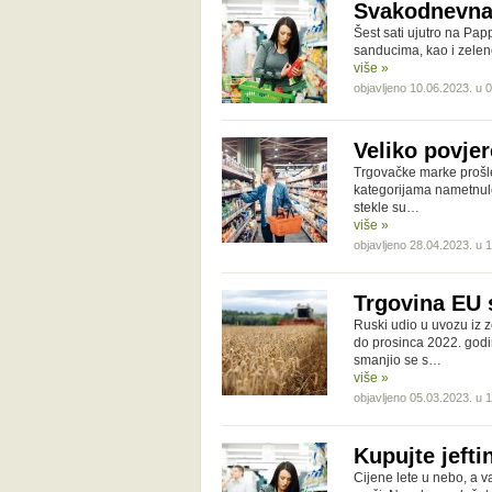
Svakodnevna 
Šest sati ujutro na Pa
sanducima, kao i zelene
više »
objavljeno 10.06.2023. u 
Veliko povje
Trgovačke marke prošle
kategorijama nametnule
stekle su…
više »
objavljeno 28.04.2023. u 
Trgovina EU 
Ruski udio u uvozu iz 
do prosinca 2022. godin
smanjio se s…
više »
objavljeno 05.03.2023. u 
Kupujte jefti
Cijene lete u nebo, a va