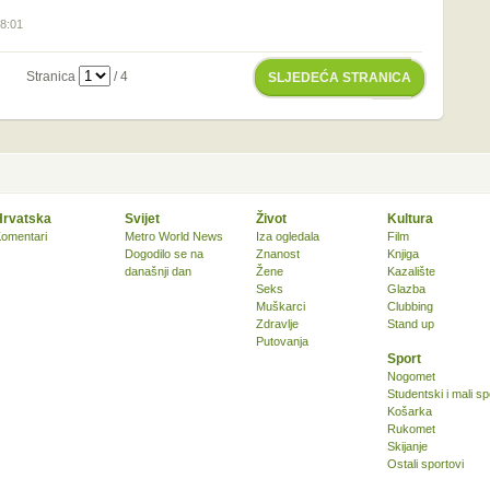
08:01
Stranica
/ 4
SLJEDEĆA STRANICA
Hrvatska
Svijet
Život
Kultura
omentari
Metro World News
Iza ogledala
Film
Dogodilo se na
Znanost
Knjiga
današnji dan
Žene
Kazalište
Seks
Glazba
Muškarci
Clubbing
Zdravlje
Stand up
Putovanja
Sport
Nogomet
Studentski i mali sp
Košarka
Rukomet
Skijanje
Ostali sportovi