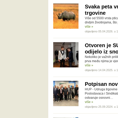
Svaka peta vr
trgovine
Više od 5500 vrsta pti
divljim životinjama, što
više »
objavljeno 05.04.2026. u 
Otvoren je S
odijelo iz sn
Nekoliko je važnih prili
prva među njima je vje
više »
objavljeno 14.04.2025. u 
Potpisan nov
HUP - Udruga trgovine i
Poslodavaca i Sindikata
ostvaruje osnovni…
više »
objavljeno 25.09.2024. u 