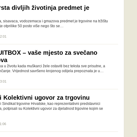
sta divljih životinja predmet je
ca, sisavaca, vodozemaca i gmazova predmet je trgovine na tržištu
 je otprilike 50 posto više nego što se…
12:01
UITBOX – vaše mjesto za svečano
ova
ka u životu kada muškarci žele ostaviti bez teksta sve prisutne, a
nčanje. Vrijednost savršeno krojenog odijela prepoznata je u…
13:01
i Kolektivni ugovor za trgovinu
 Sindikat trgovine Hrvatske, kao reprezentativni predstavnici
, potpisali su Kolektivni ugovor za djelatnost trgovine kojim se
11:06