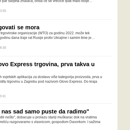
e par savjeta znalaca, onda će se vrećice ipak malo bolje…
13:55
trgovati se mora
 trgovinske organizacije (WTO) za godinu 2022. može tek
 godinu dana traje rat Rusije protiv Ukrajine i samim time je…
08:30
ovo Express trgovina, prva takva u
 svjetskih aplikacija za dostavu više kategorija proizvoda, prva u
lastitu trgovinu u Zagrebu pod nazivom Glovo Express. Do kraja
13:41
a nas sad samo puste da radimo"
tili nešto", dobacuje u prolazu stariji muškarac dok na vratima
reliću razgovaramo s vlasnicom, gospođom Davorkom. I sažima