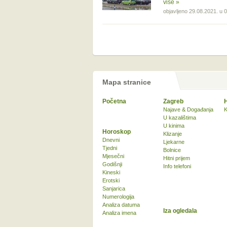
više »
objavljeno 29.08.2021. u 
Mapa stranice
Početna
Zagreb
Najave & Događanja
K
U kazalištima
U kinima
Horoskop
Klizanje
Dnevni
Ljekarne
Tjedni
Bolnice
Mjesečni
Hitni prijem
Godišnji
Info telefoni
Kineski
Erotski
Sanjarica
Numerologija
Analiza datuma
Iza ogledala
Analiza imena