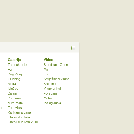
Galerije
Video
Za opuštanje
Stand-up - Open
Fun
Mic
Događanja
Fun
Clubbing
Smiješne reklame
Moda
Brutalno
Izložbe
Vi ste snimili
Dizajn
Foršpani
Putovanja
Metro
Auto-moto
Iza ogledala
ort
Foto vijesti
Karikatura dana
Uhvati duh ljeta
Uhvati duh ljeta 2010