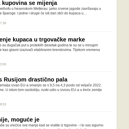
kupovina se mijenja
ppelhofu u hesenskom Wetterau: jarko crvene jagode završavaju u
 šparoge. I jedne i druge će isti dan stići do kupaca u…
07:38
renje kupaca u trgovačke marke
 su dugačak put u proteklih desetak godina te su se u mnogim
 kao glavni izazivači etabliranim brendovima. Tijekom vremena
13:00
s Rusijom drastično pala
zemalja izvan EU-a smanjio se s 9,5 na 4,3 posto od veljače 2022.
e. U istom tom razdoblju, ruski udio u izvozu EU-a u treće zemlje
18:53
nije, moguće je
še su vrećice sve manje kad se vratite iz trgovine - i to vas sigurno