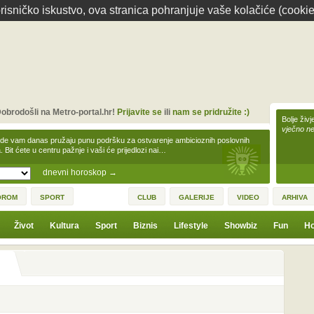
isničko iskustvo, ova stranica pohranjuje vaše kolačiće (cookie
obrodošli na Metro-portal.hr!
Prijavite se
ili
nam se pridružite :)
Bolje živj
vječno n
zde vam danas pružaju punu podršku za ostvarenje ambicioznih poslovnih
a. Bit ćete u centru pažnje i vaši će prijedlozi nai…
dnevni horoskop
→
OROM
SPORT
CLUB
GALERIJE
VIDEO
ARHIVA
Život
Kultura
Sport
Biznis
Lifestyle
Showbiz
Fun
Ho