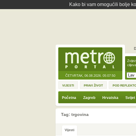
Kako bi vam omogućili bolje kor
D
Zvije
ciljev
ČETVRTAK, 06.08.2026.
05:07:50
VIJESTI
PRAVI ŽIVOT
POD REFLEKT
Početna
Zagreb
Hrvatska
Svijet
Tag: trgovina
Vijesti