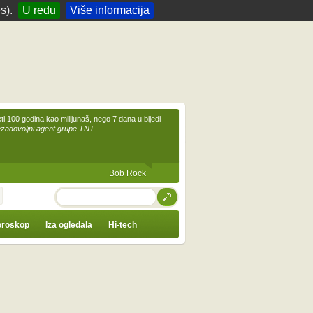
s).
U redu
Više informacija
eti 100 godina kao milijunaš, nego 7 dana u bijedi
ezadovoljni agent grupe TNT
Bob Rock
TRAŽI
roskop
Iza ogledala
Hi-tech