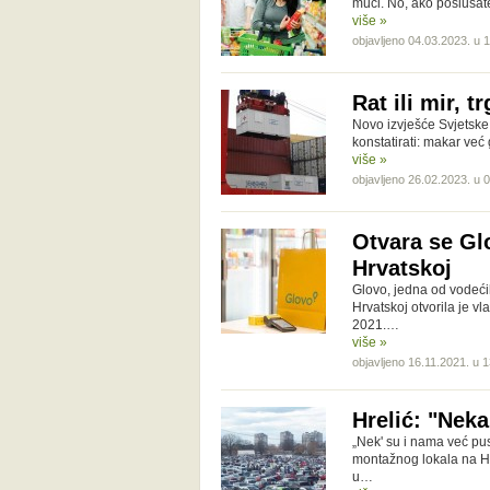
muči. No, ako poslušat
više »
objavljeno 04.03.2023. u 
Rat ili mir, 
Novo izvješće Svjetske
konstatirati: makar već
više »
objavljeno 26.02.2023. u 
Otvara se Gl
Hrvatskoj
Glovo, jedna od vodećih
Hrvatskoj otvorila je v
2021.…
više »
objavljeno 16.11.2021. u 
Hrelić: "Nek
„Nek' su i nama već pus
montažnog lokala na H
u…