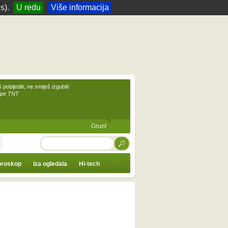
s).
U redu
Više informacija
 pobijediti, ne smiješ izgubiti
upe TNT
Grunf
TRAŽI
roskop
Iza ogledala
Hi-tech