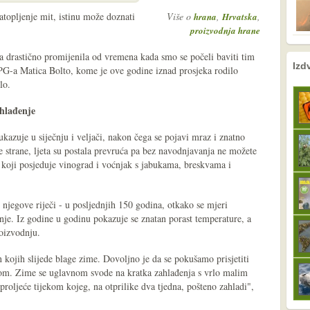
atopljenje mit, istinu može doznati
Više o
,
,
hrana
Hrvatska
proizvodnja hrane
ma drastično promijenila od vremena kada smo se počeli baviti tim
nema prethodne s
sljedeće
Izd
G-a Matica Bolto, kome je ove godine iznad prosjeka rodilo
lo.
ahlađenje
ukazuje u siječnju i veljači, nakon čega se pojavi mraz i znatno
 strane, ljeta su postala prevruća pa bez navodnjavanja ne možete
ca koji posjeduje vinograd i voćnjak s jabukama, breskvama i
njegove riječi - u posljednjih 150 godina, otkako se mjeri
enje. Iz godine u godinu pokazuje se znatan porast temperature, a
roizvodnju.
n kojih slijede blage zime. Dovoljno je da se pokušamo prisjetiti
gom. Zime se uglavnom svode na kratka zahlađenja s vrlo malim
roljeće tijekom kojeg, na otprilike dva tjedna, pošteno zahladi",