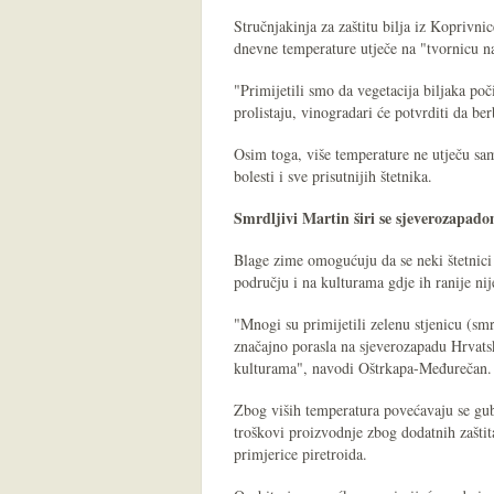
Stručnjakinja za zaštitu bilja iz Koprivn
dnevne temperature utječe na "tvornicu 
"Primijetili smo da vegetacija biljaka poči
prolistaju, vinogradari će potvrditi da be
Osim toga, više temperature ne utječu samo 
bolesti i sve prisutnijih štetnika.
Smrdljivi Martin širi se sjeverozapad
Blage zime omogućuju da se neki štetnici 
području i na kulturama gdje ih ranije nij
"Mnogi su primijetili zelenu stjenicu (smr
značajno porasla na sjeverozapadu Hrvats
kulturama", navodi Oštrkapa-Međurečan.
Zbog viših temperatura povećavaju se gub
troškovi proizvodnje zbog dodatnih zaštit
primjerice piretroida.