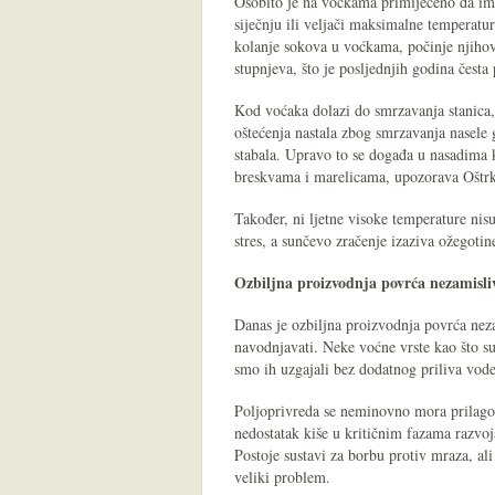
Osobito je na voćkama primijećeno da im 
siječnju ili veljači maksimalne temperat
kolanje sokova u voćkama, počinje njiho
stupnjeva, što je posljednjih godina česta
Kod voćaka dolazi do smrzavanja stanica,
oštećenja nastala zbog smrzavanja nasele 
stabala. Upravo to se događa u nasadima 
breskvama i marelicama, upozorava Oštr
Također, ni ljetne visoke temperature nis
stres, a sunčevo zračenje izaziva ožegoti
Ozbiljna proizvodnja povrća nezamisli
Danas je ozbiljna proizvodnja povrća neza
navodnjavati. Neke voćne vrste kao što su 
smo ih uzgajali bez dodatnog priliva vode, 
Poljoprivreda se neminovno mora prilago
nedostatak kiše u kritičnim fazama razvoj
Postoje sustavi za borbu protiv mraza, ali
veliki problem.