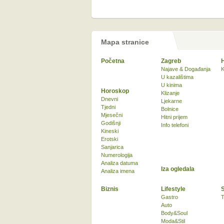
Mapa stranice
Početna
Zagreb
Najave & Događanja
K
U kazalištima
U kinima
Horoskop
Klizanje
Dnevni
Ljekarne
Tjedni
Bolnice
Mjesečni
Hitni prijem
Godišnji
Info telefoni
Kineski
Erotski
Sanjarica
Numerologija
Analiza datuma
Iza ogledala
Analiza imena
Biznis
Lifestyle
Gastro
T
Auto
Body&Soul
Moda&Stil