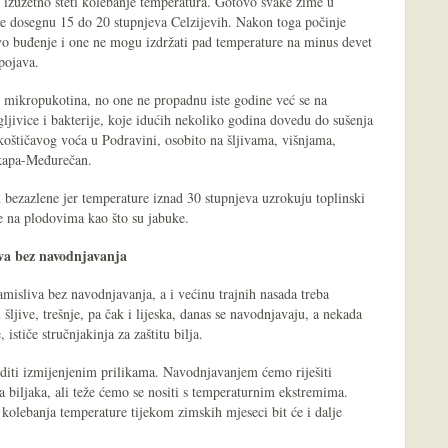
izuzetno šteti kolebanje temperatura. Gotovo svake zime u
ure dosegnu 15 do 20 stupnjeva Celzijevih. Nakon toga počinje
vo buđenje i one ne mogu izdržati pad temperature na minus devet
 pojava.
 mikropukotina, no one ne propadnu iste godine već se na
gljivice i bakterije, koje idućih nekoliko godina dovedu do sušenja
koštičavog voća u Podravini, osobito na šljivama, višnjama,
kapa-Međurečan.
u bezazlene jer temperature iznad 30 stupnjeva uzrokuju toplinski
ne na plodovima kao što su jabuke.
va bez navodnjavanja
misliva bez navodnjavanja, a i većinu trajnih nasada treba
šljive, trešnje, pa čak i lijeska, danas se navodnjavaju, a nekada
ističe stručnjakinja za zaštitu bilja.
diti izmijenjenim prilikama. Navodnjavanjem ćemo riješiti
a biljaka, ali teže ćemo se nositi s temperaturnim ekstremima.
 kolebanja temperature tijekom zimskih mjeseci bit će i dalje