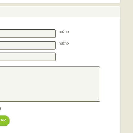
nužno
nužno
e
TAR