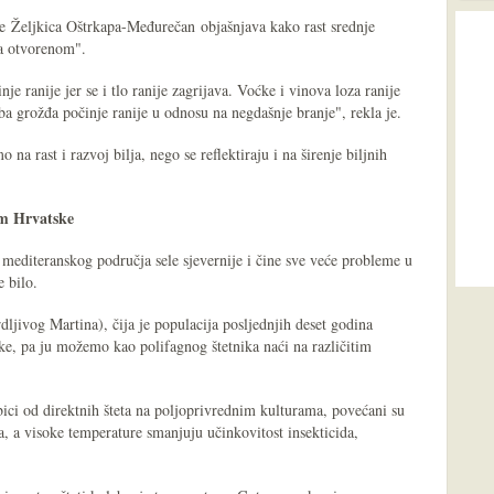
ice Željkica Oštrkapa-Međurečan objašnjava kako rast srednje
na otvorenom".
nje ranije jer se i tlo ranije zagrijava. Voćke i vinova loza ranije
rba grožđa počinje ranije u odnosu na negdašnje branje", rekla je.
na rast i razvoj bilja, nego se reflektiraju i na širenje biljnih
om Hrvatske
mediteranskog područja sele sjevernije i čine sve veće probleme u
e bilo.
dljivog Martina), čija je populacija posljednjih deset godina
ke, pa ju možemo kao polifagnog štetnika naći na različitim
ici od direktnih šteta na poljoprivrednim kulturama, povećani su
a, a visoke temperature smanjuju učinkovitost insekticida,