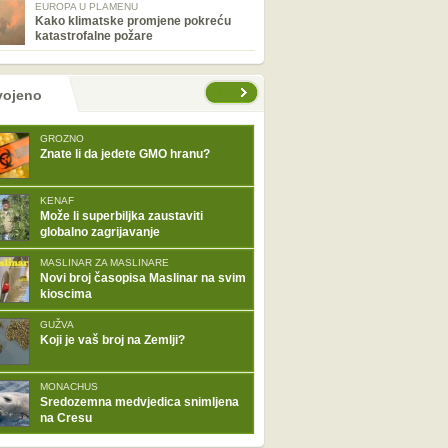
EUROPA U PLAMENU
Kako klimatske promjene pokreću
katastrofalne požare
tranice
vojeno
GROZNO
Znate li da jedete GMO hranu?
KENAF
Može li superbiljka zaustaviti
globalno zagrijavanje
MASLINAR ZA MASLINARE
Novi broj časopisa Maslinar na svim
kioscima
GUŽVA
Koji je vaš broj na Zemlji?
MONACHUS
Sredozemna medvjedica snimljena
na Cresu