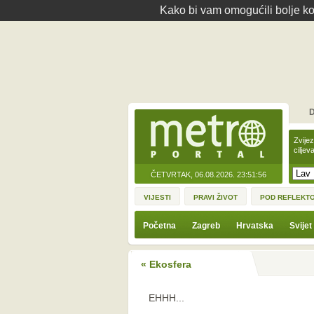
Kako bi vam omogućili bolje kor
D
Zvije
ciljev
ČETVRTAK, 06.08.2026.
23:51:56
VIJESTI
PRAVI ŽIVOT
POD REFLEKT
Početna
Zagreb
Hrvatska
Svijet
« Ekosfera
EHHH...