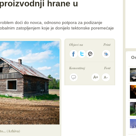
 proizvodnji hrane u
problem doći do novca, odnosno potpora za podizanje
obalnim zatopljenjem koje je donijelo tektonske poremećaje
Objavi na
Print
prethodno
2
Os
Komentiraj
Font
o... (Arhiva)