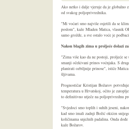
Ako netko i dalje vjeruje da je globalno z
od svakog poljoprivrednika.
"Mi voćari smo najviše osjetili da se kli
poslom", kaže Mladen Matica, vlasnik OP
samo grožđe, a sve ostalo voće je podbaci
Nakon blagih zima u proljeće dolazi z
"Zima više kao da ne postoji, proljeće se 
smanji očekivani prinos voćnjaka. S druge
planirati ozbiljnije prinose", ističe Mati
šljivama.
Prognostičar Kristijan Božarov potvrđuje 
temperatura u Hrvatskoj, očito je zatoplj
to definitivno utječe na poljoprivrednu p
"Svjedoci smo toplih i suhih jeseni, nako
kad smo imali zadnji Božić okićen snije
količinama snježnih padalina. Onda dođe p
kaže Božarov.