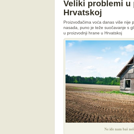
Veliki problemi u
Hrvatskoj
Proizvođačima voća danas više nije 
nasada, puno je teže suočavanje s gl
u proizvodnji hrane u Hrvatskoj
Ne ide nam baš nešt