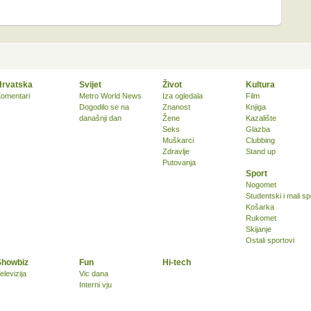
Hrvatska
Svijet
Život
Kultura
omentari
Metro World News
Iza ogledala
Film
Dogodilo se na
Znanost
Knjiga
današnji dan
Žene
Kazalište
Seks
Glazba
Muškarci
Clubbing
Zdravlje
Stand up
Putovanja
Sport
Nogomet
Studentski i mali sp
Košarka
Rukomet
Skijanje
Ostali sportovi
Showbiz
Fun
Hi-tech
elevizija
Vic dana
Interni vju