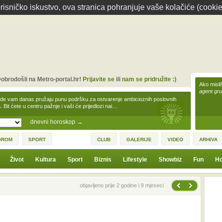
isničko iskustvo, ova stranica pohranjuje vaše kolačiće (cookie
obrodošli na Metro-portal.hr!
Prijavite se
ili
nam se pridružite :)
Ako misliš
agent gr
zde vam danas pružaju punu podršku za ostvarenje ambicioznih poslovnih
a. Bit ćete u centru pažnje i vaši će prijedlozi nai…
dnevni horoskop
→
OROM
SPORT
CLUB
GALERIJE
VIDEO
ARHIVA
Život
Kultura
Sport
Biznis
Lifestyle
Showbiz
Fun
Ho
Sljedeća vijest
Prethodna vijest
objavljeno prije 2 godine i 9 mjeseci