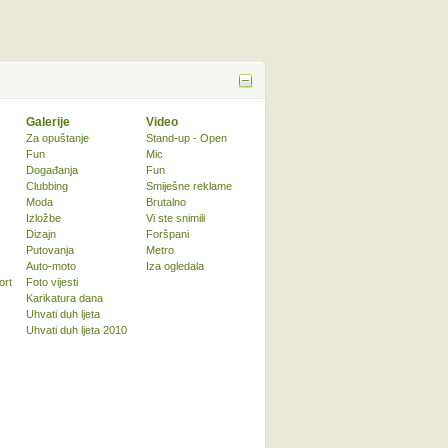
Galerije
Video
Za opuštanje
Stand-up - Open
Fun
Mic
Događanja
Fun
Clubbing
Smiješne reklame
Moda
Brutalno
Izložbe
Vi ste snimili
Dizajn
Foršpani
Putovanja
Metro
Auto-moto
Iza ogledala
ort
Foto vijesti
Karikatura dana
Uhvati duh ljeta
Uhvati duh ljeta 2010