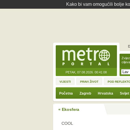
Kako bi vam omogućili bolje kor
D
Zvije
ciljev
PETAK, 07.08.2026.
00:41:08
VIJESTI
PRAVI ŽIVOT
POD REFLEKT
Početna
Zagreb
Hrvatska
Svijet
« Ekosfera
COOL