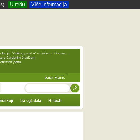
s).
U redu
Više informacija
olucije i 'Velikog praska' su točne, a Bog nije
čar s čarobnim štapićem
 otvoreni papa
papa Franjo
TRAŽI
roskop
Iza ogledala
Hi-tech