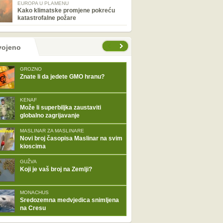
EUROPA U PLAMENU
Kako klimatske promjene pokreću
katastrofalne požare
tranice
vojeno
GROZNO
Znate li da jedete GMO hranu?
KENAF
Može li superbiljka zaustaviti
globalno zagrijavanje
MASLINAR ZA MASLINARE
Novi broj časopisa Maslinar na svim
kioscima
GUŽVA
Koji je vaš broj na Zemlji?
MONACHUS
Sredozemna medvjedica snimljena
na Cresu