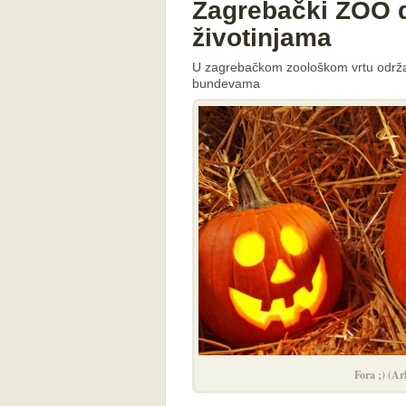
Zagrebački ZOO 
životinjama
U zagrebačkom zoološkom vrtu održano
bundevama
Fora ;) (Ar