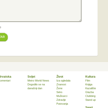
e
TAR
Hrvatska
Svijet
Život
Kultura
omentari
Metro World News
Iza ogledala
Film
Dogodilo se na
Znanost
Knjiga
današnji dan
Žene
Kazalište
Seks
Glazba
Muškarci
Clubbing
Zdravlje
Stand up
Putovanja
Sport