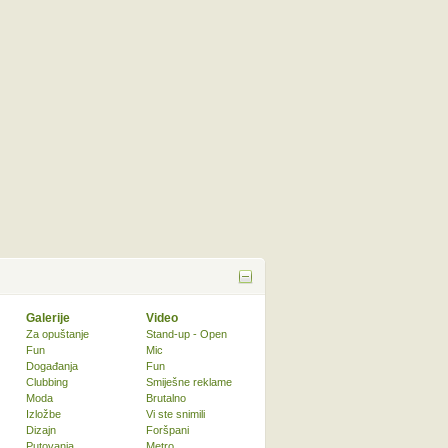
Galerije
Video
Za opuštanje
Stand-up - Open
Fun
Mic
Događanja
Fun
Clubbing
Smiješne reklame
Moda
Brutalno
Izložbe
Vi ste snimili
Dizajn
Foršpani
Putovanja
Metro