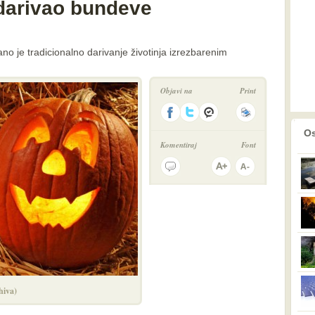
darivao bundeve
 je tradicionalno darivanje životinja izrezbarenim
Objavi na
Print
prethodno
2
Os
Komentiraj
Font
hiva)