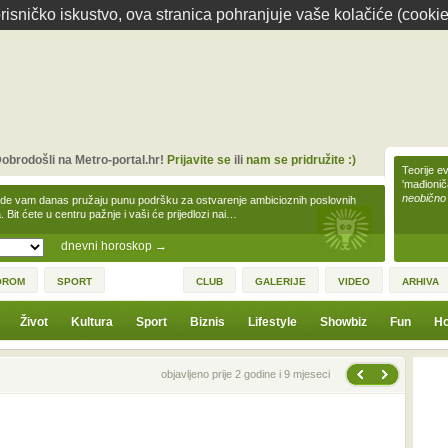
isničko iskustvo, ova stranica pohranjuje vaše kolačiće (cookie
obrodošli na Metro-portal.hr!
Prijavite se
ili
nam se pridružite :)
Teorije ev
'mađioni
neobično
zde vam danas pružaju punu podršku za ostvarenje ambicioznih poslovnih
a. Bit ćete u centru pažnje i vaši će prijedlozi nai…
dnevni horoskop
→
OROM
SPORT
CLUB
GALERIJE
VIDEO
ARHIVA
Život
Kultura
Sport
Biznis
Lifestyle
Showbiz
Fun
Ho
Sljedeća vijest
Prethodna vijest
objavljeno prije 2 godine i 9 mjeseci