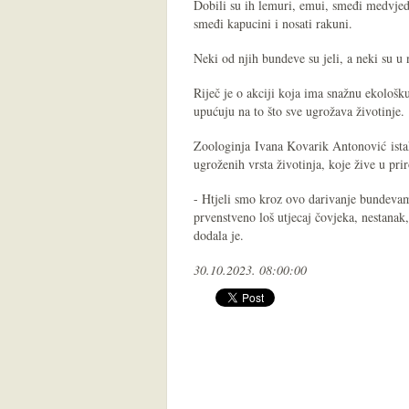
Dobili su ih lemuri, emui, smeđi medvjedi
smeđi kapucini i nosati rakuni.
Neki od njih bundeve su jeli, a neki su u 
Riječ je o akciji koja ima snažnu ekološ
upućuju na to što sve ugrožava životinje.
Zoologinja Ivana Kovarik Antonović istakn
ugroženih vrsta životinja, koje žive u prir
- Htjeli smo kroz ovo darivanje bundevama
prvenstveno loš utjecaj čovjeka, nestanak
dodala je.
30.10.2023. 08:00:00