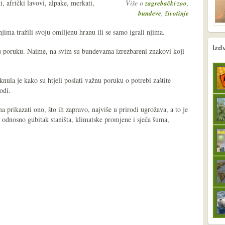
, afrički lavovi, alpake, merkati,
Više o
,
zagrebački zoo
,
bundeve
životinje
njima tražili svoju omiljenu hranu ili se samo igrali njima.
nema prethodne s
sljedeće
Izd
ku poruku. Naime, na svim su bundevama izrezbareni znakovi koji
ula je kako su htjeli poslati važnu poruku o potrebi zaštite
odi.
 prikazati ono, što ih zapravo, najviše u prirodi ugrožava, a to je
, odnosno gubitak staništa, klimatske promjene i sječa šuma,