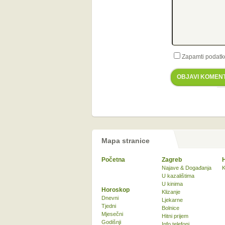
Zapamti podatk
OBJAVI KOMEN
Mapa stranice
Početna
Zagreb
Najave & Događanja
K
U kazalištima
U kinima
Horoskop
Klizanje
Dnevni
Ljekarne
Tjedni
Bolnice
Mjesečni
Hitni prijem
Godišnji
Info telefoni