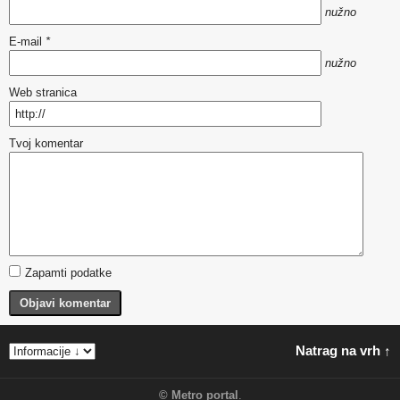
nužno
E-mail
*
nužno
Web stranica
Tvoj komentar
Zapamti podatke
Objavi komentar
Natrag na vrh ↑
©
Metro portal
.