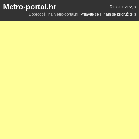
Metro-portal.hr
Desktop verzija
Dobrodošli na Metro-portal.hr!
Prijavite se
ili
nam se pridružite :)