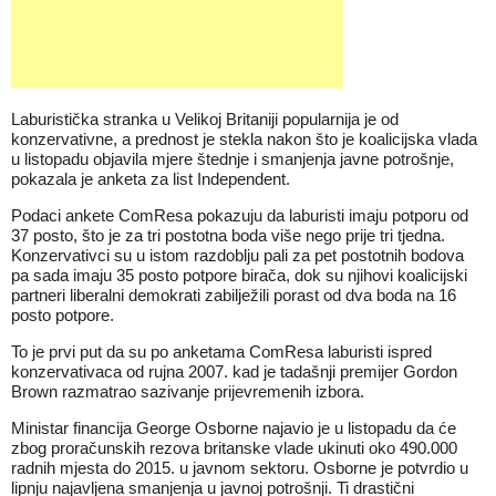
Laburistička stranka u Velikoj Britaniji popularnija je od
konzervativne, a prednost je stekla nakon što je koalicijska vlada
u listopadu objavila mjere štednje i smanjenja javne potrošnje,
pokazala je anketa za list Independent.
Podaci ankete ComResa pokazuju da laburisti imaju potporu od
37 posto, što je za tri postotna boda više nego prije tri tjedna.
Konzervativci su u istom razdoblju pali za pet postotnih bodova
pa sada imaju 35 posto potpore birača, dok su njihovi koalicijski
partneri liberalni demokrati zabilježili porast od dva boda na 16
posto potpore.
To je prvi put da su po anketama ComResa laburisti ispred
konzervativaca od rujna 2007. kad je tadašnji premijer Gordon
Brown razmatrao sazivanje prijevremenih izbora.
Ministar financija George Osborne najavio je u listopadu da će
zbog proračunskih rezova britanske vlade ukinuti oko 490.000
radnih mjesta do 2015. u javnom sektoru. Osborne je potvrdio u
lipnju najavljena smanjenja u javnoj potrošnji. Ti drastični