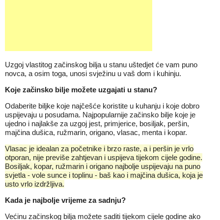
Uzgoj vlastitog začinskog bilja u stanu uštedjet će vam puno
novca, a osim toga, unosi svježinu u vaš dom i kuhinju.
Koje začinsko bilje možete uzgajati u stanu?
Odaberite biljke koje najčešće koristite u kuhanju i koje dobro
uspijevaju u posudama. Najpopularnije začinsko bilje koje je
ujedno i najlakše za uzgoj jest, primjerice, bosiljak, peršin,
majčina dušica, ružmarin, origano, vlasac, menta i kopar.
Vlasac je idealan za početnike i brzo raste, a i peršin je vrlo
otporan, nije previše zahtjevan i uspijeva tijekom cijele godine.
Bosiljak, kopar, ružmarin i origano najbolje uspijevaju na puno
svjetla - vole sunce i toplinu - baš kao i majčina dušica, koja je
usto vrlo izdržljiva.
Kada je najbolje vrijeme za sadnju?
Većinu začinskog bilja možete saditi tijekom cijele godine ako