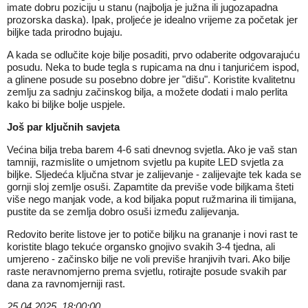
imate dobru poziciju u stanu (najbolja je južna ili jugozapadna
prozorska daska). Ipak, proljeće je idealno vrijeme za početak jer
biljke tada prirodno bujaju.
A kada se odlučite koje bilje posaditi, prvo odaberite odgovarajuću
posudu. Neka to bude tegla s rupicama na dnu i tanjurićem ispod,
a glinene posude su posebno dobre jer "dišu". Koristite kvalitetnu
zemlju za sadnju začinskog bilja, a možete dodati i malo perlita
kako bi biljke bolje uspjele.
Još par ključnih savjeta
Većina bilja treba barem 4-6 sati dnevnog svjetla. Ako je vaš stan
tamniji, razmislite o umjetnom svjetlu pa kupite LED svjetla za
biljke. Sljedeća ključna stvar je zalijevanje - zalijevajte tek kada se
gornji sloj zemlje osuši. Zapamtite da previše vode biljkama šteti
više nego manjak vode, a kod biljaka poput ružmarina ili timijana,
pustite da se zemlja dobro osuši između zalijevanja.
Redovito berite listove jer to potiče biljku na grananje i novi rast te
koristite blago tekuće organsko gnojivo svakih 3-4 tjedna, ali
umjereno - začinsko bilje ne voli previše hranjivih tvari. Ako bilje
raste neravnomjerno prema svjetlu, rotirajte posude svakih par
dana za ravnomjerniji rast.
25.04.2025. 18:00:00