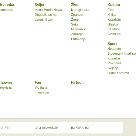
Hrvatska
Svijet
Život
Kultura
omentari
Metro World News
Iza ogledala
Film
Dogodilo se na
Znanost
Knjiga
današnji dan
Žene
Kazalište
Seks
Glazba
Muškarci
Clubbing
Zdravlje
Stand up
Putovanja
Sport
Nogomet
Studentski i mali sp
Košarka
Rukomet
Skijanje
Ostali sportovi
Showbiz
Fun
Hi-tech
elevizija
Vic dana
Interni vju
UVJETI
OGLAŠAVANJE
IMPRESUM