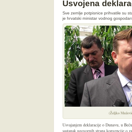
Usvojena deklara
Sve zemlje potpisnice prihvatile su s
je hrvatski ministar vodnog gospodar
(Željko Muževi
Usvajanjem deklaracije o Dunavu, u Beču 
sastanak ugovornih strana konvencije o za