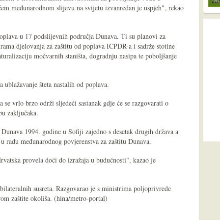
ćem međunarodnom slijevu na svijetu izvanredan je uspjeh", rekao
 poplava u 17 podslijevnih područja Dunava. Ti su planovi za
grama djelovanja za zaštitu od poplava ICPDR-a i sadrže stotine
uralizaciju močvarnih staništa, dogradnju nasipa te poboljšanje
 ublažavanje šteta nastalih od poplava.
 se vrlo brzo održi sljedeći sastanak gdje će se razgovarati o
bu zaključaka.
i Dunava 1994. godine u Sofiji zajedno s desetak drugih država a
uje u radu međunarodnog povjerenstva za zaštitu Dunava.
rvatska provela doći do izražaja u budućnosti", kazao je
bilateralnih susreta. Razgovarao je s ministrima poljoprivrede
om zaštite okoliša. (hina/metro-portal)