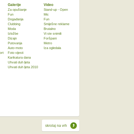
Galerije
Video
Za opuštanje
Stand-up - Open
Fun
Mic
Događanja
Fun
Clubbing
Smiješne reklame
Moda
Brutalno
Izložbe
Vi ste snimili
Dizajn
Foršpani
Putovanja
Metro
Auto-moto
Iza ogledala
ort
Foto vijesti
Karikatura dana
Uhvati duh ljeta
Uhvati duh ljeta 2010
skrolaj na vrh