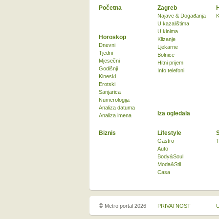
Početna
Zagreb
Najave & Događanja
K
U kazalištima
U kinima
Horoskop
Klizanje
Dnevni
Ljekarne
Tjedni
Bolnice
Mjesečni
Hitni prijem
Godišnji
Info telefoni
Kineski
Erotski
Sanjarica
Numerologija
Analiza datuma
Iza ogledala
Analiza imena
Biznis
Lifestyle
Gastro
T
Auto
Body&Soul
Moda&Stil
Casa
©
Metro portal 2026
PRIVATNOST