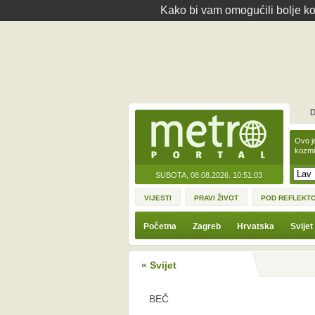
Kako bi vam omogućili bolje kor
D
Ovo j
kozmi
SUBOTA, 08.08.2026.
10:51:03
VIJESTI
PRAVI ŽIVOT
POD REFLEKT
Početna
Zagreb
Hrvatska
Svijet
« Svijet
BEČ