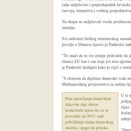
radu sudjelovao i potpredsjednik hrvatske
razvoja, šumarstva i vodnog gospodarstva
Na skupu su sudjelovali visoki predstavn
zemalja.
Svi sudionici bečkog ministarskog sastank
povelje o Dunavu izjavio je Pankretić na
"To znači da su sve zemlje prihvatile da 
članice EU kao i one koje još nisu njezin
je Pankretić dodajući kako je riječ o izn
"S obzirom da dijelimo dunavske vode mo
Međunarodnog povjerenstva za zaštitu rij
U te m
Plan upravljanja dunavskim
poljo
slijevom daje obrise
rijec
konkretnih mjera što će se
fosfat
provoditi od 2015. radi
zahtj
poboljšanja stanja dunavskog
okoliša i njegovih pritoka.
"Spor