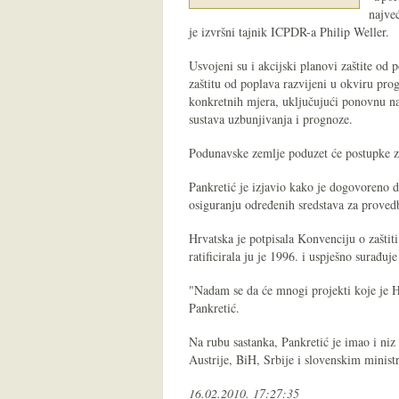
najve
je izvršni tajnik ICPDR-a Philip Weller.
Usvojeni su i akcijski planovi zaštite od
zaštitu od poplava razvijeni u okviru pro
konkretnih mjera, uključujući ponovnu nat
sustava uzbunjivanja i prognoze.
Podunavske zemlje poduzet će postupke za
Pankretić je izjavio kako je dogovoreno da
osiguranju određenih sredstava za proved
Hrvatska je potpisala Konvenciju o zaštit
ratificirala ju je 1996. i uspješno surađ
"Nadam se da će mnogi projekti koje je H
Pankretić.
Na rubu sastanka, Pankretić je imao i niz 
Austrije, BiH, Srbije i slovenskim ministr
16.02.2010. 17:27:35