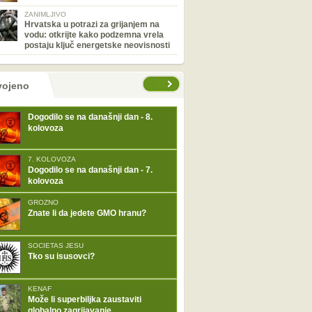
ZANIMLJIVO
Hrvatska u potrazi za grijanjem na
vodu: otkrijte kako podzemna vrela
postaju ključ energetske neovisnosti
tranice
vojeno
Dogodilo se na današnji dan - 8.
kolovoza
7. KOLOVOZA
Dogodilo se na današnji dan - 7.
kolovoza
GROZNO
Znate li da jedete GMO hranu?
SOCIETAS JESU
Tko su isusovci?
KENAF
Može li superbiljka zaustaviti
globalno zagrijavanje