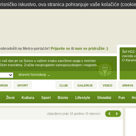
isničko iskustvo, ova stranica pohranjuje vaše kolačiće (cookie
obrodošli na Metro-portal.hr!
Prijavite se
ili
nam se pridružite :)
Šef HDZ-a
zavoda u
O Karamar
e vaš dan jer se Sunce u vašem znaku savršeno spaja s moćnim
čkim tranzitima. Zračite nevjerojatnim samopouzdanjem i magnets…
dnevni horoskop
→
OROM
SPORT
CLUB
GALERIJE
VIDEO
ARHIVA
Život
Kultura
Sport
Biznis
Lifestyle
Showbiz
Fun
Ho
Sljedeća vijest
Prethodna vijest
objavljeno prije 16 godina i 8 mjeseci