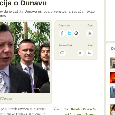
cija o Dunavu
tav da je zaštita Dunava njihova prvenstvena zadaća, rekao
stva
Objavi na
Print
Komentiraj
Font
prethodno
2
Os
ć/Cropix)
je u utorak završen ministarski
Više o
,
Beč
Božidar Pankretić
štiti rijeke Dunava, u čijemu je
,
,
deklaracija o Dunavu