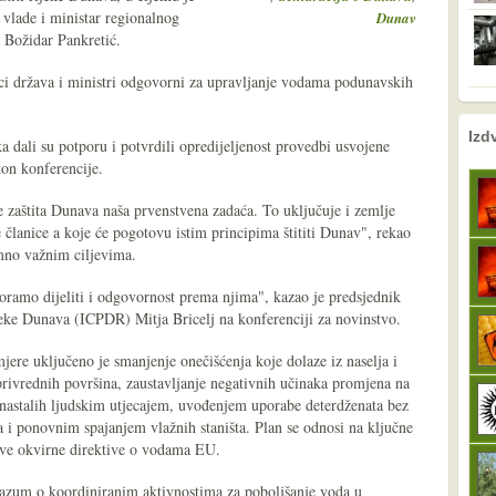
 vlade i ministar regionalnog
Dunav
 Božidar Pankretić.
ici država i ministri odgovorni za upravljanje vodama podunavskih
nema prethodne s
sljedeće
Izd
a dali su potporu i potvrdili opredijeljenost provedbi usvojene
kon konferencije.
je zaštita Dunava naša prvenstvena zadaća. To uključuje i zemlje
e članice a koje će pogotovu istim principima štititi Dunav", rekao
imno važnim ciljevima.
ramo dijeliti i odgovornost prema njima", kazao je predsjednik
eke Dunava (ICPDR) Mitja Bricelj na konferenciji za novinstvo.
jere uključeno je smanjenje onečišćenja koje dolaze iz naselja i
privrednih površina, zaustavljanje negativnih učinaka promjena na
i nastalih ljudskim utjecajem, uvođenjem uporabe deterdženata bez
a i ponovnim spajanjem vlažnih staništa. Plan se odnosi na ključne
eve okvirne direktive o vodama EU.
azum o koordiniranim aktivnostima za poboljšanje voda u