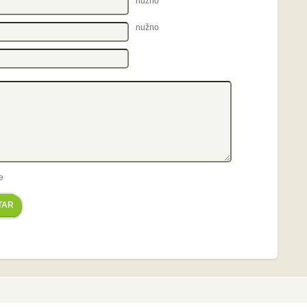
nužno
nužno
e
TAR