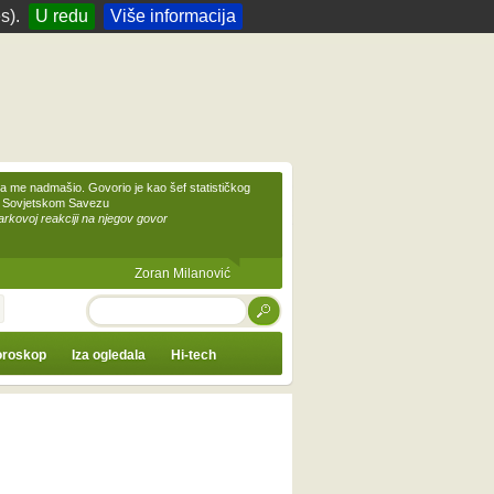
s).
U redu
Više informacija
 me nadmašio. Govorio je kao šef statističkog
 Sovjetskom Savezu
kovoj reakciji na njegov govor
Zoran Milanović
TRAŽI
roskop
Iza ogledala
Hi-tech