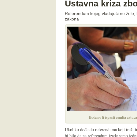
Ustavna kriza zb
Referendum kojeg vladajući ne žele, k
zakona
Hoćemo li ispasti zemlja zatu
Ukoliko dođe do referenduma koji traži ini
bi bilo da na referendum izađe samo jedna