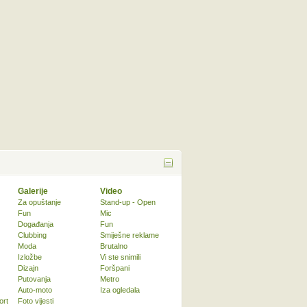
Galerije
Video
Za opuštanje
Stand-up - Open
Fun
Mic
Događanja
Fun
Clubbing
Smiješne reklame
Moda
Brutalno
Izložbe
Vi ste snimili
Dizajn
Foršpani
Putovanja
Metro
Auto-moto
Iza ogledala
ort
Foto vijesti