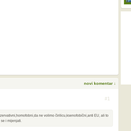
novi komentar ↓
S
#1
vativni,homofobni,da ne volimo čirilicu,ksenofobični,anti EU, ali to
se i mijenjati.