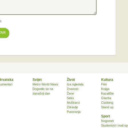
e
TAR
Hrvatska
Svijet
Život
Kultura
omentari
Metro World News
Iza ogledala
Film
Dogodilo se na
Znanost
Knjiga
današnji dan
Žene
Kazalište
Seks
Glazba
Muškarci
Clubbing
Zdravlje
Stand up
Putovanja
Sport
Nogomet
Studentski i mali sp