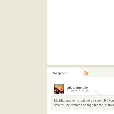
Razgovor
RS
komentara
urbanjungle
31.05.2013. 11:13
Možda napokon shvatimo da smo u biti konzer
smo mi i ne trebamo od toga bježati, sramiti 