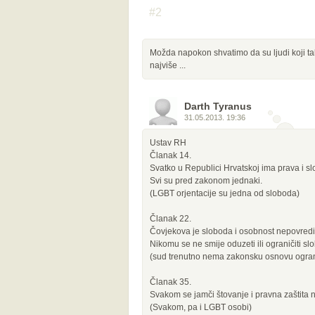
#2
Možda napokon shvatimo da su ljudi koji tako 
najviše ...
Darth Tyranus
31.05.2013. 19:36
Ustav RH
Članak 14.
Svatko u Republici Hrvatskoj ima prava i s
Svi su pred zakonom jednaki.
(LGBT orjentacije su jedna od sloboda)
Članak 22.
Čovjekova je sloboda i osobnost nepovredi
Nikomu se ne smije oduzeti ili ograničiti 
(sud trenutno nema zakonsku osnovu ogran
Članak 35.
Svakom se jamči štovanje i pravna zaštita n
(Svakom, pa i LGBT osobi)