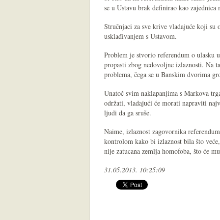
se u Ustavu brak definirao kao zajednica 
Stručnjaci za sve krive vladajuće koji s
usklađivanjem s Ustavom.
Problem je stvorio referendum o ulasku u
propasti zbog nedovoljne izlaznosti. Na t
problema, čega se u Banskim dvorima gr
Unatoč svim naklapanjima s Markova trga
održati, vladajući će morati napraviti na
ljudi da ga sruše.
Naime, izlaznost zagovornika referenduma 
kontrolom kako bi izlaznost bila što veće
nije zatucana zemlja homofoba, što će mu
31.05.2013. 10:25:09