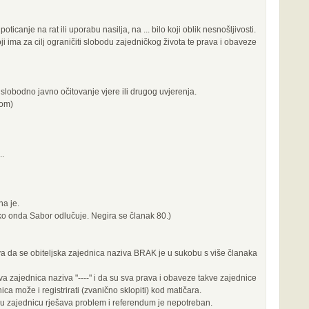
oticanje na rat ili uporabu nasilja, na ... bilo koji oblik nesnošljivosti.
ji ima za cilj ograničiti slobodu zajedničkog života te prava i obaveze
i slobodno javno očitovanje vjere ili drugog uvjerenja.
vom)
..
a je.
o onda Sabor odlučuje. Negira se članak 80.)
 da se obiteljska zajednica naziva BRAK je u sukobu s više članaka
kva zajednica naziva "----" i da su sva prava i obaveze takve zajednice
a može i registrirati (zvanično sklopiti) kod matičara.
kvu zajednicu rješava problem i referendum je nepotreban.