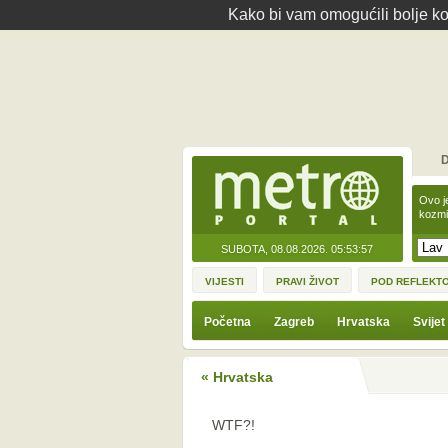
Kako bi vam omogućili bolje kor
D
Ovo j
kozmi
SUBOTA, 08.08.2026.
05:53:57
VIJESTI
PRAVI ŽIVOT
POD REFLEKT
Početna
Zagreb
Hrvatska
Svijet
« Hrvatska
WTF?!