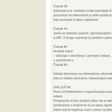
Članak 39.
Zabranjeno je i kažnjivo svako pozivanje ili p
(pozivanje na referendum je oblik nasilja ko
koja proizlaze iz takve zajednice)
Članak 40.
Jamči se sloboda savjesti i vjeroispovijedi 
(LGBT, ili drugo uvjerenje je jamčeno usta
Članak 80.
Hrvatski sabor:
– odlučuje o donošenju i promjeni Ustava, .
u suprotnosti s:
Članak 86.
...
Odluka donosena na referendumu obvezatn
(Ako je odluka donesena i obavezujuća kak
ZAKLJUČAK:
Poziv na Referendum o ograničavanju prava
ustava.
Primjerenije bi bilo donijeti zakon da se ta
izjednačene s brakom te da se takva zajednic
Zakon koji bi regulirao naziv i pravo na ta