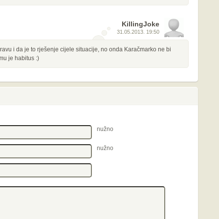
KillingJoke
31.05.2013. 19:50
vu i da je to rješenje cijele situacije, no onda Karačmarko ne bi
mu je habitus :)
nužno
nužno