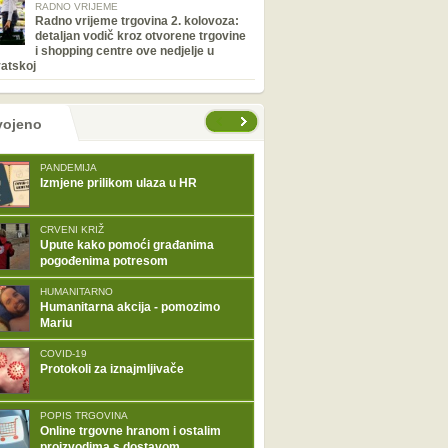
RADNO VRIJEME
Radno vrijeme trgovina 2. kolovoza:
detaljan vodič kroz otvorene trgovine
i shopping centre ove nedjelje u
atskoj
tranice
vojeno
PANDEMIJA
Izmjene prilikom ulaza u HR
CRVENI KRIŽ
Upute kako pomoći građanima
pogođenima potresom
HUMANITARNO
Humanitarna akcija - pomozimo
Mariu
COVID-19
Protokoli za iznajmljivače
POPIS TRGOVINA
Online trgovne hranom i ostalim
proizvodima s dostavom