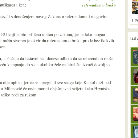
muškarca i žene.
referendum o braku
u otezali s donošenjem novog Zakona o referendumu i njegovim
Hrv
 EU koji je bio prilično upitan po zakonu, jer je lako mogao
nema prethodne s
sljedeće
Izd
aj način stvoren je okvir da referendum o braku prođe bez ikakvih
oze.
, u slučaju da Ustavni sud donese odluku da se referendum može
jveću kampanju do sada ukoliko žele na birališta izvući dovoljno
nije upitna, jer će se upregnuti sve snage koje Kaptol drži pod
, a Milanović će onda morati objašnjavati svijetu kako Hrvatska
 teško poći za rukom.