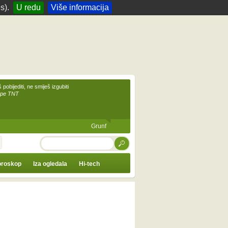
s).
U redu
Više informacija
 pobijediti, ne smiješ izgubiti
upe TNT
Grunf
TRAŽI
roskop
Iza ogledala
Hi-tech