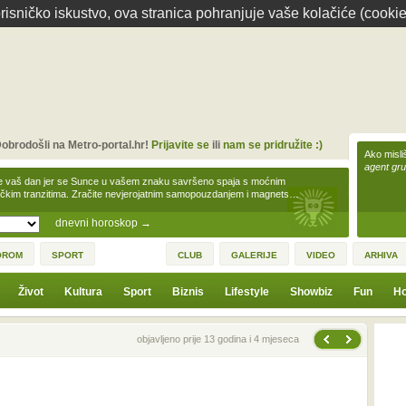
isničko iskustvo, ova stranica pohranjuje vaše kolačiće (cookie
obrodošli na Metro-portal.hr!
Prijavite se
ili
nam se pridružite :)
Ako misliš
agent gr
e vaš dan jer se Sunce u vašem znaku savršeno spaja s moćnim
čkim tranzitima. Zračite nevjerojatnim samopouzdanjem i magnets…
dnevni horoskop
→
OROM
SPORT
CLUB
GALERIJE
VIDEO
ARHIVA
Život
Kultura
Sport
Biznis
Lifestyle
Showbiz
Fun
Ho
Sljedeća vijest
Prethodna vijest
objavljeno prije 13 godina i 4 mjeseca