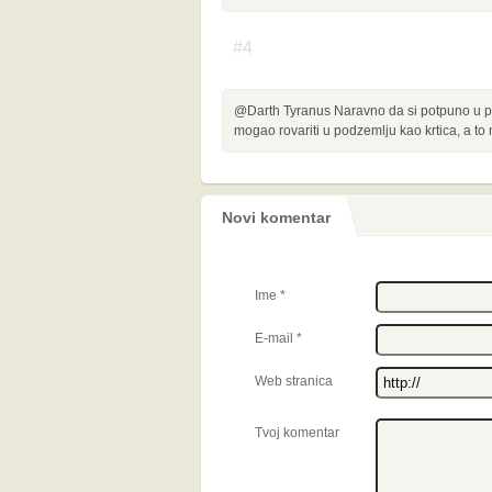
#4
@Darth Tyranus Naravno da si potpuno u pra
mogao rovariti u podzemlju kao krtica, a to 
Novi komentar
Ime
*
E-mail
*
Web stranica
Tvoj komentar