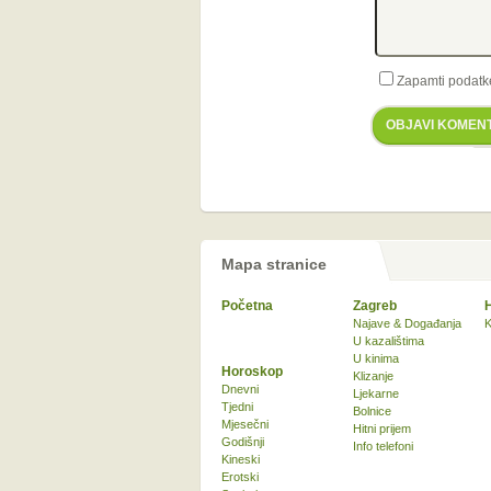
Zapamti podatk
OBJAVI KOMEN
Mapa stranice
Početna
Zagreb
Najave & Događanja
K
U kazalištima
U kinima
Horoskop
Klizanje
Dnevni
Ljekarne
Tjedni
Bolnice
Mjesečni
Hitni prijem
Godišnji
Info telefoni
Kineski
Erotski