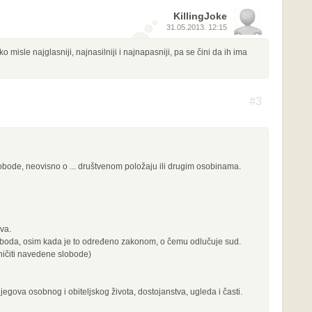
KillingJoke
31.05.2013. 12:15
misle najglasniji, najnasilniji i najnapasniji, pa se čini da ih ima
#3
lobode, neovisno o ... društvenom položaju ili drugim osobinama.
va.
sloboda, osim kada je to određeno zakonom, o čemu odlučuje sud.
ičiti navedene slobode)
jegova osobnog i obiteljskog života, dostojanstva, ugleda i časti.