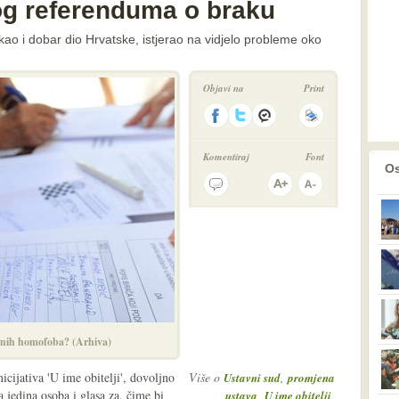
og referenduma o braku
ao i dobar dio Hrvatske, istjerao na vidjelo probleme oko
Objavi na
Print
Komentiraj
Font
prethodno
2
Os
canih homofoba? (Arhiva)
cijativa 'U ime obitelji', dovoljno
Više o
,
Ustavni sud
promjena
 jedina osoba i glasa za, čime bi
,
,
ustava
U ime obitelji