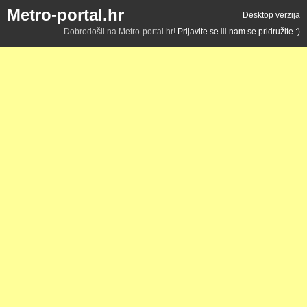
Metro-portal.hr
Desktop verzija
Dobrodošli na Metro-portal.hr!
Prijavite se
ili
nam se pridružite :)