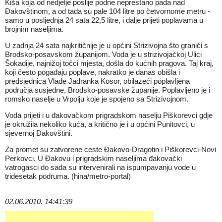
Kiša koja od nedjelje poslije podne neprestano pada nad
Đakovštinom, a od tada su pale 104 litre po četvornome metru -
samo u posljednja 24 sata 22,5 litre, i dalje prijeti poplavama u
brojnim naseljima.
U zadnja 24 sata najkritičnije je u općini Strizivojna što graniči s
Brodsko-posavskom županijom. Voda je u strizivojačkoj Ulici
Šokadije, najnižoj točci mjesta, došla do kućnih pragova. Taj kraj,
koji često pogađaju poplave, nakratko je danas obišla i
predsjednica Vlade Jadranka Kosor, obilazeći poplavljena
područja susjedne, Brodsko-posavske županije. Poplavljeno je i
romsko naselje u Vrpolju koje je spojeno sa Strizivojnom.
Voda prijeti i u đakovačkom prigradskom naselju Piškorevci gdje
je okružila nekoliko kuća, a kritično je i u općini Punitovci, u
sjevernoj Đakovštini.
Za promet su zatvorene ceste Đakovo-Dragotin i Piškorevci-Novi
Perkovci. U Đakovu i prigradskim naseljima đakovački
vatrogasci do sada su intervenirali na ispumpavanju vode u
tridesetak podruma. (hina/metro-portal)
02.06.2010. 14:41:39