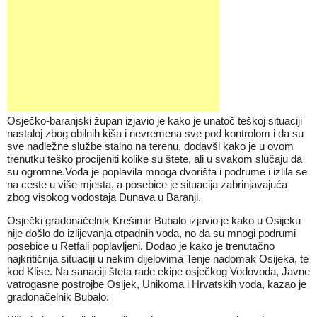
Osječko-baranjski župan izjavio je kako je unatoč teškoj situaciji
nastaloj zbog obilnih kiša i nevremena sve pod kontrolom i da su
sve nadležne službe stalno na terenu, dodavši kako je u ovom
trenutku teško procijeniti kolike su štete, ali u svakom slučaju da
su ogromne.Voda je poplavila mnoga dvorišta i podrume i izlila se
na ceste u više mjesta, a posebice je situacija zabrinjavajuća
zbog visokog vodostaja Dunava u Baranji.
Osječki gradonačelnik Krešimir Bubalo izjavio je kako u Osijeku
nije došlo do izlijevanja otpadnih voda, no da su mnogi podrumi
posebice u Retfali poplavljeni. Dodao je kako je trenutačno
najkritičnija situaciji u nekim dijelovima Tenje nadomak Osijeka, te
kod Klise. Na sanaciji šteta rade ekipe osječkog Vodovoda, Javne
vatrogasne postrojbe Osijek, Unikoma i Hrvatskih voda, kazao je
gradonačelnik Bubalo.