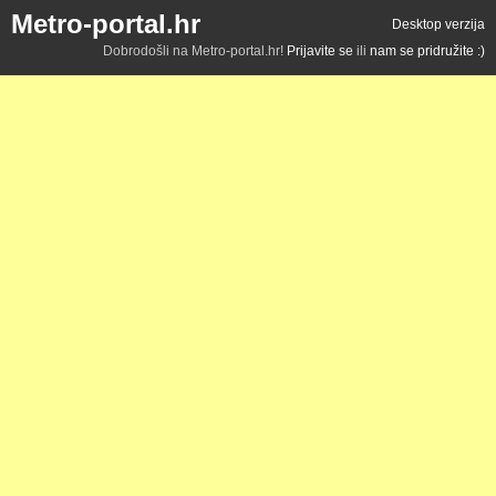
Metro-portal.hr
Desktop verzija
Dobrodošli na Metro-portal.hr!
Prijavite se
ili
nam se pridružite :)