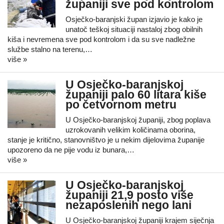
županiji sve pod kontrolom
Osječko-baranjski župan izjavio je kako je
unatoč teškoj situaciji nastaloj zbog obilnih
kiša i nevremena sve pod kontrolom i da su sve nadležne
službe stalno na terenu,…
više »
U Osječko-baranjskoj
županiji palo 60 litara kiše
po četvornom metru
U Osječko-baranjskoj županiji, zbog poplava
uzrokovanih velikim količinama oborina,
stanje je kritično, stanovništvo je u nekim dijelovima županije
upozoreno da ne pije vodu iz bunara,…
više »
U Osječko-baranjskoj
županiji 21,9 posto više
nezaposlenih nego lani
U Osječko-baranjskoj županiji krajem siječnja