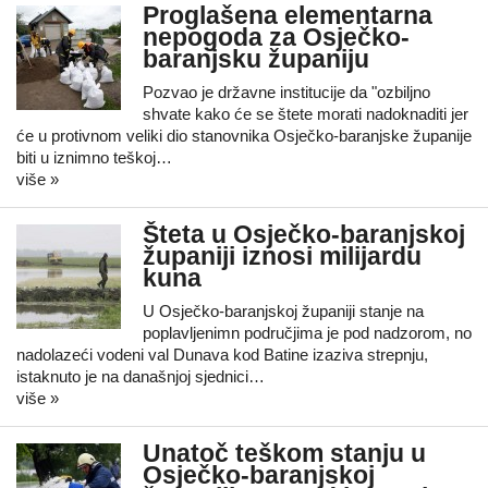
Proglašena elementarna
nepogoda za Osječko-
baranjsku županiju
Pozvao je državne institucije da "ozbiljno
shvate kako će se štete morati nadoknaditi jer
će u protivnom veliki dio stanovnika Osječko-baranjske županije
biti u iznimno teškoj…
više »
Šteta u Osječko-baranjskoj
županiji iznosi milijardu
kuna
U Osječko-baranjskoj županiji stanje na
poplavljenimn područjima je pod nadzorom, no
nadolazeći vodeni val Dunava kod Batine izaziva strepnju,
istaknuto je na današnjoj sjednici…
više »
Unatoč teškom stanju u
Osječko-baranjskoj