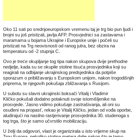
Oko 11 sati po srednjoeuropskom vremenu taj je trg bio pun ljudi i
brojni su još pristizali, javlja AFP. Prosvjednici sa zastavama i
maramama u bojama Ukrajine i Europske unije i počeli su
pristizati na Trg neovisnosti od ranog jutra, bez obzira na
temperaturu od -2 stupnja C.
Ovo je treće okupljanje tog tipa nakon skupova dvije prethodne
nedjelje, kada su se okupile stotine tisuća prosvjednika koji su
reagirali na odbijanje ukrajinskog predsjednika da potpiše
sporazum o približavanju s Europskom unijom, nakon trogodišnjih
priprema, te njegovih pokušaja zbližavanja s Rusijom.
U subotu su slavni ukrajinski boksači Vitalij i Vladimir
Kličko pokušali dodatno potaknuti svoje istomišljenike na
prosvjede. 'Jasno vidimo pokušaje zastrašivanja, ali oni su
osuđeni na propast', rekao je Vitalij Kličko, jedan od vođa oporbe,
aludirajući na nasilno rastjerivanje prosvjednika 30. studenoga s
tog trga, što je samo učvrstilo mobilizaciju.
U želji da odgovori, vlast je organizirala u isto vrijeme skup na
Trgu Europa, nekoliko stotina metara dalje nakon što je tamo