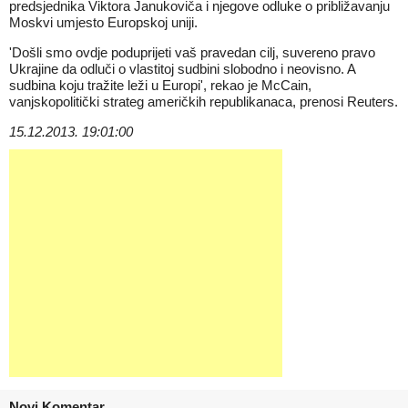
predsjednika Viktora Janukoviča i njegove odluke o približavanju
Moskvi umjesto Europskoj uniji.
'Došli smo ovdje poduprijeti vaš pravedan cilj, suvereno pravo
Ukrajine da odluči o vlastitoj sudbini slobodno i neovisno. A
sudbina koju tražite leži u Europi', rekao je McCain,
vanjskopolitički strateg američkih republikanaca, prenosi Reuters.
15.12.2013. 19:01:00
Novi Komentar