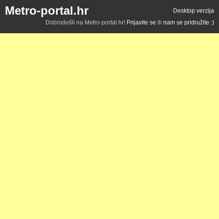
Metro-portal.hr
Desktop verzija
Dobrodošli na Metro-portal.hr!
Prijavite se
ili
nam se pridružite :)