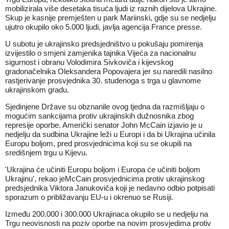
mobilizirala više desetaka tisuća ljudi iz raznih dijelova Ukrajine.
Skup je kasnije premješten u park Mariinski, gdje su se nedjelju
ujutro okupilo oko 5.000 ljudi, javlja agencija France presse.
U subotu je ukrajinsko predsjedništvo u pokušaju pomirenja
izvijestilo o smjeni zamjenika tajnika Vijeća za nacionalnu
sigurnost i obranu Volodimira Sivkoviča i kijevskog
gradonačelnika Oleksandera Popovajera jer su naredili nasilno
rastjerivanje prosvjednika 30. studenoga s trga u glavnome
ukrajinskom gradu.
Sjedinjene Države su obznanile ovog tjedna da razmišljaju o
mogućim sankcijama protiv ukrajinskih dužnosnika zbog
represije oporbe. Američki senator John McCain izjavio je u
nedjelju da sudbina Ukrajine leži u Europi i da bi Ukrajina učinila
Europu boljom, pred prosvjednicima koji su se okupili na
središnjem trgu u Kijevu.
'Ukrajina će učiniti Europu boljom i Europa će učiniti boljom
Ukrajinu', rekao jeMcCain prosvjednicima protiv ukrajinskog
predsjednika Viktora Janukoviča koji je nedavno odbio potpisati
sporazum o približavanju EU-u i okrenuo se Rusiji.
Između 200.000 i 300.000 Ukrajinaca okupilo se u nedjelju na
Trgu neovisnosti na poziv oporbe na novim prosvjedima protiv