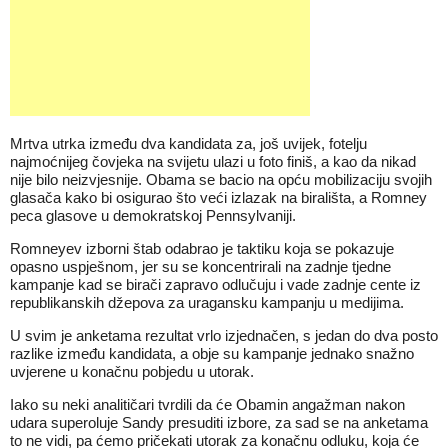
Mrtva utrka između dva kandidata za, još uvijek, fotelju
najmoćnijeg čovjeka na svijetu ulazi u foto finiš, a kao da nikad
nije bilo neizvjesnije. Obama se bacio na opću mobilizaciju svojih
glasača kako bi osigurao što veći izlazak na birališta, a Romney
peca glasove u demokratskoj Pennsylvaniji.
Romneyev izborni štab odabrao je taktiku koja se pokazuje
opasno uspješnom, jer su se koncentrirali na zadnje tjedne
kampanje kad se birači zapravo odlučuju i vade zadnje cente iz
republikanskih džepova za uragansku kampanju u medijima.
U svim je anketama rezultat vrlo izjednačen, s jedan do dva posto
razlike između kandidata, a obje su kampanje jednako snažno
uvjerene u konačnu pobjedu u utorak.
Iako su neki analitičari tvrdili da će Obamin angažman nakon
udara superoluje Sandy presuditi izbore, za sad se na anketama
to ne vidi, pa ćemo pričekati utorak za konačnu odluku, koja će