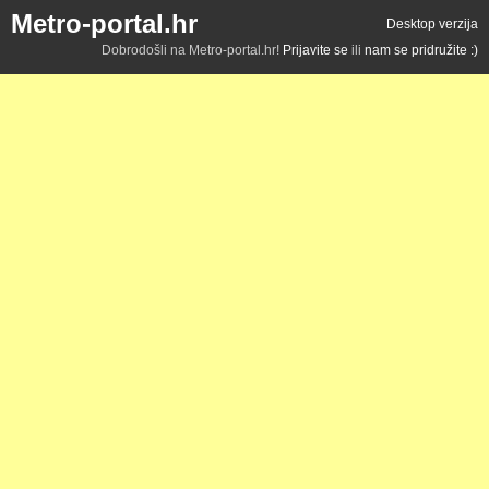
Metro-portal.hr
Desktop verzija
Dobrodošli na Metro-portal.hr!
Prijavite se
ili
nam se pridružite :)